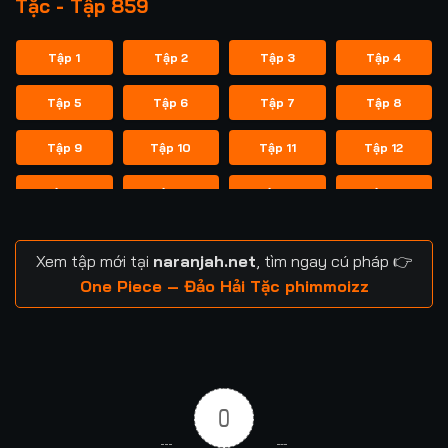
Tặc - Tập 859
Tập 1
Tập 2
Tập 3
Tập 4
Tập 5
Tập 6
Tập 7
Tập 8
Tập 9
Tập 10
Tập 11
Tập 12
Tập 13
Tập 14
Tập 15
Tập 16
Tập 17
Tập 18
Tập 19
Tập 20
Xem tập mới tại
naranjah.net
, tìm ngay cú pháp 👉
Tập 21
Tập 22
Tập 23
Tập 24
One Piece – Đảo Hải Tặc phimmoizz
Tập 25
Tập 26
Tập 27
Tập 28
Tập 29
Tập 30
Tập 31
Tập 32
0
Tập 33
Tập 34
Tập 35
Tập 36