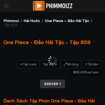
Bỏ
qua
nội
dung
Phimmoi
/
Hài Hước
/
One Piece – Đảo Hải Tặc
/
Tập 859
One Piece - Đảo Hải Tặc - Tập 859
00:00 / 00:00
Tập trước
Tập tiếp
Mở rộng
Tắt đèn
16,458
lượt xem
SERVER 1
Danh Sách Tập Phim One Piece - Đảo Hải