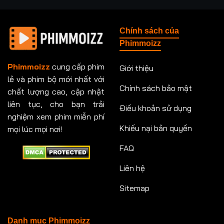
Tập 237
Tập 238
Tập 239
Tập 240
Chính sách của
Tập 241
Tập 242
Tập 243
Tập 244
Phimmoizz
Tập 245
Tập 246
Tập 247
Tập 248
Phimmoizz
cung cấp phim
Giới thiệu
lẻ và phim bộ mới nhất với
Tập 249
Tập 250
Tập 251
Tập 252
Chính sách bảo mật
chất lượng cao, cập nhật
Tập 253
Tập 254
Tập 255
Tập 256
liên tục, cho bạn trải
Điều khoản sử dụng
nghiệm xem phim miễn phí
Tập 257
Tập 258
Tập 259
Tập 260
Khiếu nại bản quyền
mọi lúc mọi nơi!
FAQ
Tập 261
Tập 262
Tập 263
Tập 264
Liên hệ
Tập 265
Tập 266
Tập 267
Tập 268
Sitemap
Tập 269
Tập 270
Tập 271
Tập 272
Tập 273
Tập 274
Tập 275
Tập 276
Danh mục Phimmoizz