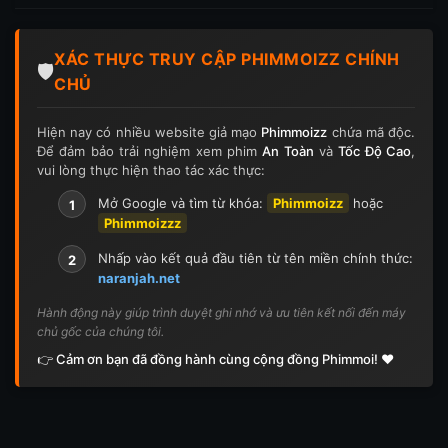
Tập 197
Tập 198
Tập 199
Tập 200
XÁC THỰC TRUY CẬP PHIMMOIZZ CHÍNH
Tập 201
Tập 202
Tập 203
Tập 204
🛡️
CHỦ
Tập 205
Tập 206
Tập 207
Tập 208
Hiện nay có nhiều website giả mạo
Phimmoizz
chứa mã độc.
Để đảm bảo trải nghiệm xem phim
An Toàn
và
Tốc Độ Cao
,
Tập 209
Tập 210
Tập 211
Tập 212
vui lòng thực hiện thao tác xác thực:
Tập 213
Tập 214
Tập 215
Tập 216
Mở Google và tìm từ khóa:
Phimmoizz
hoặc
1
Phimmoizzz
Tập 217
Tập 218
Tập 219
Tập 220
Nhấp vào kết quả đầu tiên từ tên miền chính thức:
2
naranjah.net
Tập 221
Tập 222
Tập 223
Tập 224
Hành động này giúp trình duyệt ghi nhớ và ưu tiên kết nối đến máy
chủ gốc của chúng tôi.
Tập 225
Tập 226
Tập 227
Tập 228
👉 Cảm ơn bạn đã đồng hành cùng cộng đồng Phimmoi! ❤️
Tập 229
Tập 230
Tập 231
Tập 232
Tập 233
Tập 234
Tập 235
Tập 236