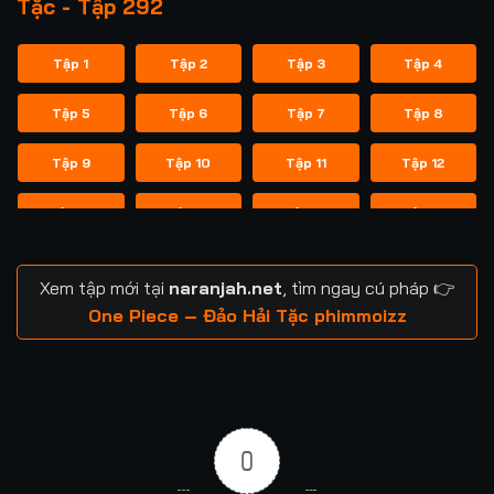
Tặc - Tập 292
Tập 1
Tập 2
Tập 3
Tập 4
Tập 5
Tập 6
Tập 7
Tập 8
Tập 9
Tập 10
Tập 11
Tập 12
Tập 13
Tập 14
Tập 15
Tập 16
Tập 17
Tập 18
Tập 19
Tập 20
Xem tập mới tại
naranjah.net
, tìm ngay cú pháp 👉
Tập 21
Tập 22
Tập 23
Tập 24
One Piece – Đảo Hải Tặc phimmoizz
Tập 25
Tập 26
Tập 27
Tập 28
Tập 29
Tập 30
Tập 31
Tập 32
0
Tập 33
Tập 34
Tập 35
Tập 36