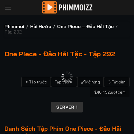
Bỏ
qua
nội
dung
Phimmoi
/
Hài Hước
/
One Piece – Đảo Hải Tặc
/
Tập 292
One Piece - Đảo Hải Tặc - Tập 292
00:00 / 00:00
Tập trước
Tập tiếp
Mở rộng
Tắt đèn
16,452
lượt xem
SERVER 1
Danh Sách Tập Phim One Piece - Đảo Hải