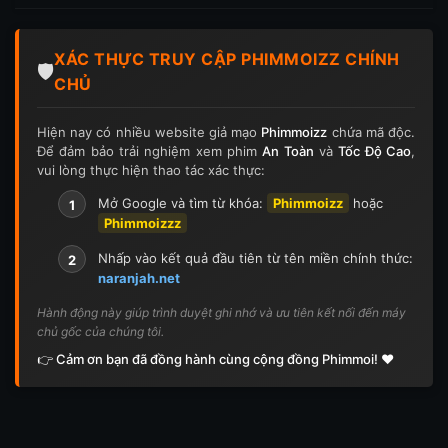
Tập 197
Tập 198
Tập 199
Tập 200
XÁC THỰC TRUY CẬP PHIMMOIZZ CHÍNH
Tập 201
Tập 202
Tập 203
Tập 204
🛡️
CHỦ
Tập 205
Tập 206
Tập 207
Tập 208
Hiện nay có nhiều website giả mạo
Phimmoizz
chứa mã độc.
Để đảm bảo trải nghiệm xem phim
An Toàn
và
Tốc Độ Cao
,
Tập 209
Tập 210
Tập 211
Tập 212
vui lòng thực hiện thao tác xác thực:
Tập 213
Tập 214
Tập 215
Tập 216
Mở Google và tìm từ khóa:
Phimmoizz
hoặc
1
Phimmoizzz
Tập 217
Tập 218
Tập 219
Tập 220
Nhấp vào kết quả đầu tiên từ tên miền chính thức:
2
naranjah.net
Tập 221
Tập 222
Tập 223
Tập 224
Hành động này giúp trình duyệt ghi nhớ và ưu tiên kết nối đến máy
chủ gốc của chúng tôi.
Tập 225
Tập 226
Tập 227
Tập 228
👉 Cảm ơn bạn đã đồng hành cùng cộng đồng Phimmoi! ❤️
Tập 229
Tập 230
Tập 231
Tập 232
Tập 233
Tập 234
Tập 235
Tập 236