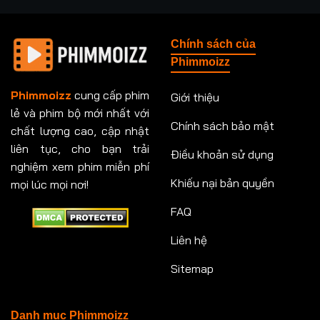
Tập 237
Tập 238
Tập 239
Tập 240
Chính sách của
Tập 241
Tập 242
Tập 243
Tập 244
Phimmoizz
Tập 245
Tập 246
Tập 247
Tập 248
Phimmoizz
cung cấp phim
Giới thiệu
lẻ và phim bộ mới nhất với
Tập 249
Tập 250
Tập 251
Tập 252
Chính sách bảo mật
chất lượng cao, cập nhật
Tập 253
Tập 254
Tập 255
Tập 256
liên tục, cho bạn trải
Điều khoản sử dụng
nghiệm xem phim miễn phí
Tập 257
Tập 258
Tập 259
Tập 260
Khiếu nại bản quyền
mọi lúc mọi nơi!
FAQ
Tập 261
Tập 262
Tập 263
Tập 264
Liên hệ
Tập 265
Tập 266
Tập 267
Tập 268
Sitemap
Tập 269
Tập 270
Tập 271
Tập 272
Tập 273
Tập 274
Tập 275
Tập 276
Danh mục Phimmoizz