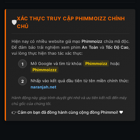
Tập 197
Tập 198
Tập 199
Tập 200
XÁC THỰC TRUY CẬP PHIMMOIZZ CHÍNH
Tập 201
Tập 202
Tập 203
Tập 204
🛡️
CHỦ
Tập 205
Tập 206
Tập 207
Tập 208
Hiện nay có nhiều website giả mạo
Phimmoizz
chứa mã độc.
Để đảm bảo trải nghiệm xem phim
An Toàn
và
Tốc Độ Cao
,
Tập 209
Tập 210
Tập 211
Tập 212
vui lòng thực hiện thao tác xác thực:
Tập 213
Tập 214
Tập 215
Tập 216
Mở Google và tìm từ khóa:
Phimmoizz
hoặc
1
Phimmoizzz
Tập 217
Tập 218
Tập 219
Tập 220
Nhấp vào kết quả đầu tiên từ tên miền chính thức:
2
naranjah.net
Tập 221
Tập 222
Tập 223
Tập 224
Hành động này giúp trình duyệt ghi nhớ và ưu tiên kết nối đến máy
chủ gốc của chúng tôi.
Tập 225
Tập 226
Tập 227
Tập 228
👉 Cảm ơn bạn đã đồng hành cùng cộng đồng Phimmoi! ❤️
Tập 229
Tập 230
Tập 231
Tập 232
Tập 233
Tập 234
Tập 235
Tập 236