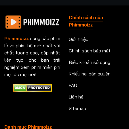
Tập 237
Tập 238
Tập 239
Tập 240
Chính sách của
Tập 241
Tập 242
Tập 243
Tập 244
Phimmoizz
Tập 245
Tập 246
Tập 247
Tập 248
Phimmoizz
cung cấp phim
Giới thiệu
lẻ và phim bộ mới nhất với
Tập 249
Tập 250
Tập 251
Tập 252
Chính sách bảo mật
chất lượng cao, cập nhật
Tập 253
Tập 254
Tập 255
Tập 256
liên tục, cho bạn trải
Điều khoản sử dụng
nghiệm xem phim miễn phí
Tập 257
Tập 258
Tập 259
Tập 260
Khiếu nại bản quyền
mọi lúc mọi nơi!
FAQ
Tập 261
Tập 262
Tập 263
Tập 264
Liên hệ
Tập 265
Tập 266
Tập 267
Tập 268
Sitemap
Tập 269
Tập 270
Tập 271
Tập 272
Tập 273
Tập 274
Tập 275
Tập 276
Danh mục Phimmoizz