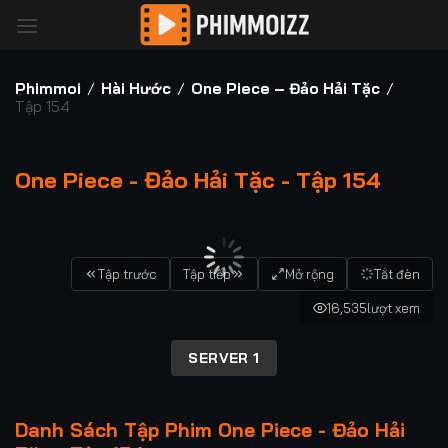
Bỏ
qua
nội
dung
Phimmoi
/
Hài Hước
/
One Piece – Đảo Hải Tặc
/
Tập 154
One Piece - Đảo Hải Tặc - Tập 154
00:00 / 00:00
Tập trước
Tập tiếp
Mở rộng
Tắt đèn
16,535
lượt xem
SERVER 1
Danh Sách Tập Phim One Piece - Đảo Hải