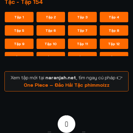
Tặc - Tập 154
Tập 1
Tập 2
Tập 3
Tập 4
Tập 5
Tập 6
Tập 7
Tập 8
Tập 9
Tập 10
Tập 11
Tập 12
Tập 13
Tập 14
Tập 15
Tập 16
Tập 17
Tập 18
Tập 19
Tập 20
Xem tập mới tại
naranjah.net
, tìm ngay cú pháp 👉
Tập 21
Tập 22
Tập 23
Tập 24
One Piece – Đảo Hải Tặc phimmoizz
Tập 25
Tập 26
Tập 27
Tập 28
Tập 29
Tập 30
Tập 31
Tập 32
0
Tập 33
Tập 34
Tập 35
Tập 36