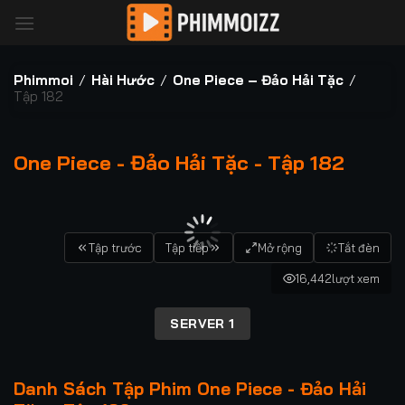
Bỏ
qua
nội
dung
Phimmoi
/
Hài Hước
/
One Piece – Đảo Hải Tặc
/
Tập 182
One Piece - Đảo Hải Tặc - Tập 182
00:00 / 00:00
Tập trước
Tập tiếp
Mở rộng
Tắt đèn
16,442
lượt xem
SERVER 1
Danh Sách Tập Phim One Piece - Đảo Hải