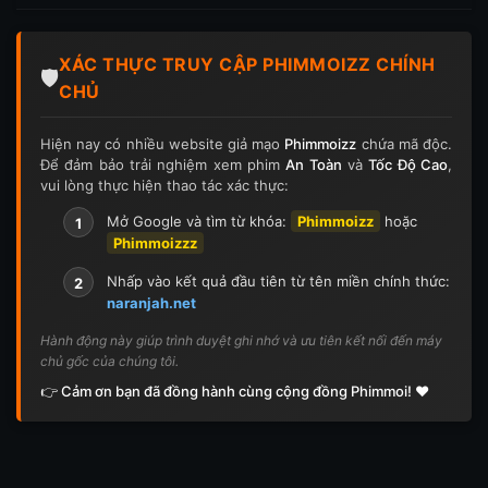
Tập 197
Tập 198
Tập 199
Tập 200
XÁC THỰC TRUY CẬP PHIMMOIZZ CHÍNH
Tập 201
Tập 202
Tập 203
Tập 204
🛡️
CHỦ
Tập 205
Tập 206
Tập 207
Tập 208
Hiện nay có nhiều website giả mạo
Phimmoizz
chứa mã độc.
Để đảm bảo trải nghiệm xem phim
An Toàn
và
Tốc Độ Cao
,
Tập 209
Tập 210
Tập 211
Tập 212
vui lòng thực hiện thao tác xác thực:
Tập 213
Tập 214
Tập 215
Tập 216
Mở Google và tìm từ khóa:
Phimmoizz
hoặc
1
Phimmoizzz
Tập 217
Tập 218
Tập 219
Tập 220
Nhấp vào kết quả đầu tiên từ tên miền chính thức:
2
naranjah.net
Tập 221
Tập 222
Tập 223
Tập 224
Hành động này giúp trình duyệt ghi nhớ và ưu tiên kết nối đến máy
chủ gốc của chúng tôi.
Tập 225
Tập 226
Tập 227
Tập 228
👉 Cảm ơn bạn đã đồng hành cùng cộng đồng Phimmoi! ❤️
Tập 229
Tập 230
Tập 231
Tập 232
Tập 233
Tập 234
Tập 235
Tập 236