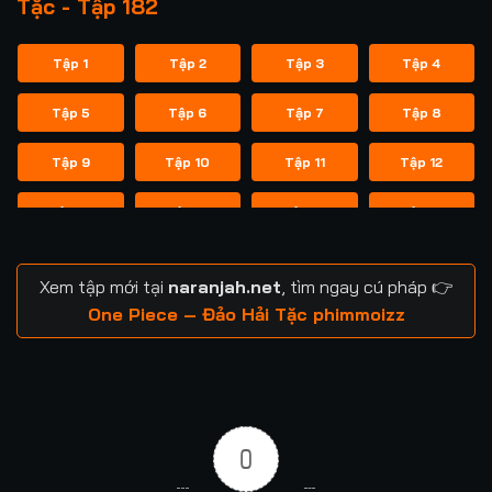
Tặc - Tập 182
Tập 1
Tập 2
Tập 3
Tập 4
Tập 5
Tập 6
Tập 7
Tập 8
Tập 9
Tập 10
Tập 11
Tập 12
Tập 13
Tập 14
Tập 15
Tập 16
Tập 17
Tập 18
Tập 19
Tập 20
Xem tập mới tại
naranjah.net
, tìm ngay cú pháp 👉
Tập 21
Tập 22
Tập 23
Tập 24
One Piece – Đảo Hải Tặc phimmoizz
Tập 25
Tập 26
Tập 27
Tập 28
Tập 29
Tập 30
Tập 31
Tập 32
0
Tập 33
Tập 34
Tập 35
Tập 36