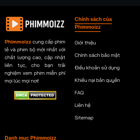
Tập 237
Tập 238
Tập 239
Tập 240
Chính sách của
Tập 241
Tập 242
Tập 243
Tập 244
Phimmoizz
Tập 245
Tập 246
Tập 247
Tập 248
Phimmoizz
cung cấp phim
Giới thiệu
lẻ và phim bộ mới nhất với
Tập 249
Tập 250
Tập 251
Tập 252
Chính sách bảo mật
chất lượng cao, cập nhật
Tập 253
Tập 254
Tập 255
Tập 256
liên tục, cho bạn trải
Điều khoản sử dụng
nghiệm xem phim miễn phí
Tập 257
Tập 258
Tập 259
Tập 260
Khiếu nại bản quyền
mọi lúc mọi nơi!
FAQ
Tập 261
Tập 262
Tập 263
Tập 264
Liên hệ
Tập 265
Tập 266
Tập 267
Tập 268
Sitemap
Tập 269
Tập 270
Tập 271
Tập 272
Tập 273
Tập 274
Tập 275
Tập 276
Danh mục Phimmoizz