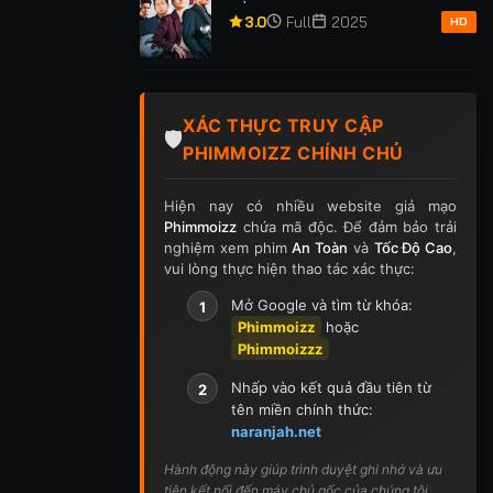
ập 416
Tập 417
Tập 418
Tập 419
Tập 420
3.0
Full
2025
HD
p 430
Tập 431
Tập 432
Tập 433
Tập 434
p 444
Tập 445
Tập 446
Tập 447
Tập 448
XÁC THỰC TRUY CẬP
🛡️
PHIMMOIZZ CHÍNH CHỦ
p 458
Tập 459
Tập 460
Tập 461
Tập 462
Hiện nay có nhiều website giả mạo
p 472
Tập 473
Tập 474
Tập 475
Tập 476
Phimmoizz
chứa mã độc. Để đảm bảo trải
nghiệm xem phim
An Toàn
và
Tốc Độ Cao
,
p 486
Tập 487
Tập 488
Tập 489
Tập 490
vui lòng thực hiện thao tác xác thực:
Mở Google và tìm từ khóa:
1
p 500
Tập 501
Tập 502
Tập 503
Tập 504
Phimmoizz
hoặc
Phimmoizzz
ập 514
Tập 515
Tập 516
Tập 517
Tập 518
Nhấp vào kết quả đầu tiên từ
2
p 528
Tập 529
Tập 530
Tập 531
Tập 532
tên miền chính thức:
naranjah.net
p 542
Tập 543
Tập 544
Tập 545
Tập 546
Hành động này giúp trình duyệt ghi nhớ và ưu
tiên kết nối đến máy chủ gốc của chúng tôi.