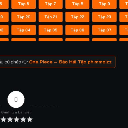
5
Tập 6
Tập 7
Tập 8
Tập 9
T
19
Tập 20
Tập 21
Tập 22
Tập 23
T
33
Tập 34
Tập 35
Tập 36
Tập 37
T
47
Tập 48
Tập 49
Tập 50
Tập 51
T
61
Tập 62
Tập 63
Tập 64
Tập 65
T
gay cú pháp 👉
One Piece – Đảo Hải Tặc phimmoizz
75
Tập 76
Tập 77
Tập 78
Tập 79
T
89
Tập 90
Tập 91
Tập 92
Tập 93
T
03
Tập 104
Tập 105
Tập 106
Tập 107
T
0
17
Tập 118
Tập 119
Tập 120
Tập 121
T
Đánh giá bài viết
31
Tập 132
Tập 133
Tập 134
Tập 135
T