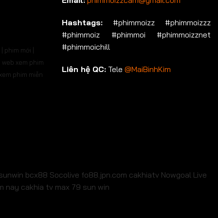
Email:
phimmoizzcam@gmail.com
p 696
Tập 697
Tập 698
Tập 699
Tập 700
Hashtags:
#phimmoizz #phimmoizzz
#phimmoiz #phimmoi #phimmoizznet
ập 710
Tập 711
Tập 712
Tập 713
Tập 714
#phimmoichill
| phim mới |
p 724
Tập 725
Tập 726
Tập 727
Tập 728
 | web xem phim
Liên hệ QC:
Tele
@MaiBinhKim
b xem phim miễn
p 738
Tập 739
Tập 740
Tập 741
Tập 742
p 752
Tập 753
Tập 754
Tập 755
Tập 756
p 766
Tập 767
Tập 768
Tập 769
Tập 770
p 780
Tập 781
Tập 782
Tập 783
Tập 784
p 794
Tập 795
Tập 796
Tập 797
Tập 798
sunwin
bcx88
Socolive
fo88.jpn.com
cakhiatv
Nowgoal Live
em nay
cakhia tv
max 79
sun win
p 808
Tập 809
Tập 810
Tập 811
Tập 812
ập 822
Tập 823
Tập 824
Tập 825
Tập 826