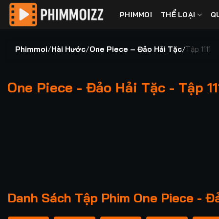
Bỏ
PHIMMOI
THỂ LOẠI
Q
qua
nội
dung
Phimmoi
/
Hài Hước
/
One Piece – Đảo Hải Tặc
/
Tập 1111
One Piece - Đảo Hải Tặc - Tập 11
00:00 / 00:00
Danh Sách Tập Phim One Piece - Đảo