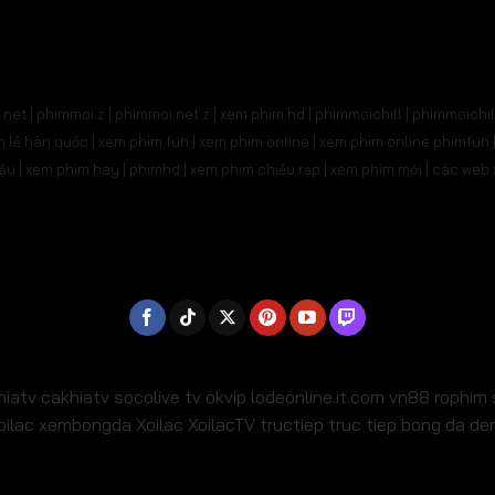
91
Tập 692
Tập 693
Tập 694
Tập 695
Tậ
705
Tập 706
Tập 707
Tập 708
Tập 709
T
net | phimmoi.z | phimmoi.net z |
xem phim hd | phimmoichill | phimmoichil 
19
Tập 720
Tập 721
Tập 722
Tập 723
Tậ
phim lẻ hàn quốc | xem phim fun | xem phim online | xem phim online phimfun
m lậu | xem phim hay | phimhd | xem phim chiếu rạp | xem phim mới | các we
733
Tập 734
Tập 735
Tập 736
Tập 737
Tậ
47
Tập 748
Tập 749
Tập 750
Tập 751
Tậ
61
Tập 762
Tập 763
Tập 764
Tập 765
Tậ
775
Tập 776
Tập 777
Tập 778
Tập 779
Tậ
789
Tập 790
Tập 791
Tập 792
Tập 793
Tậ
hiatv
cakhiatv
socolive tv
okvip
lodeonline.it.com
vn88
rophim
oilac
xembongda Xoilac
XoilacTV tructiep
truc tiep bong da d
803
Tập 804
Tập 805
Tập 806
Tập 807
Tậ
17
Tập 818
Tập 819
Tập 820
Tập 821
T