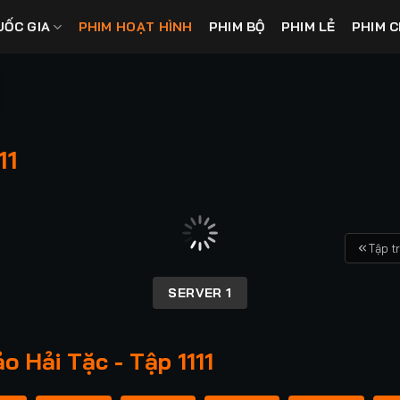
UỐC GIA
PHIM HOẠT HÌNH
PHIM BỘ
PHIM LẺ
PHIM C
11
Tập t
SERVER 1
 Hải Tặc - Tập 1111