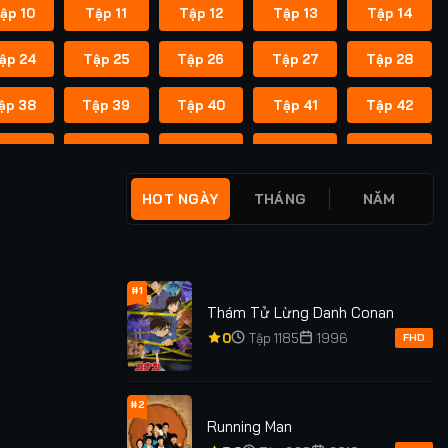
ập 10
Tập 11
Tập 12
Tập 13
Tập 14
ập 24
Tập 25
Tập 26
Tập 27
Tập 28
ập 38
Tập 39
Tập 40
Tập 41
Tập 42
ập 52
Tập 53
Tập 54
Tập 55
Tập 56
ập 66
Tập 67
Tập 68
Tập 69
Tập 70
HOT NGÀY
THÁNG
NĂM
ập 80
Tập 81
Tập 82
Tập 83
Tập 84
ập 94
Tập 95
Tập 96
Tập 97
Tập 98
#1
Thám Tử Lừng Danh Conan
ập 108
Tập 109
Tập 110
Tập 111
Tập 112
0
Tập 1185
1996
FHD
ập 122
Tập 123
Tập 124
Tập 125
Tập 126
#2
Running Man
ập 136
Tập 137
Tập 138
Tập 139
Tập 140