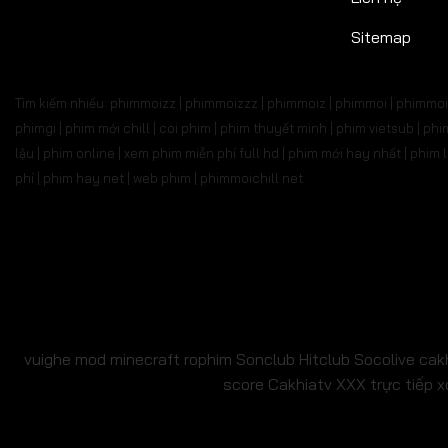
Tập 687
Tập 688
Tập 689
Tập 690
Tập 6
Sitemap
Tập 701
Tập 702
Tập 703
Tập 704
Tập 
Tìm kiếm nhiều: phimmoizz | phimmoizzz | phimmoiz | phimmoi | phimmoi 
Tập 715
Tập 716
Tập 717
Tập 718
Tập 7
phimgi | phim mới chill | coi phim | phim thuyết minh | phim vietsub | 
lậu | phim online | xem phim miễn phí full hd | phim mới hay nhất | phi
Tập 729
Tập 730
Tập 731
Tập 732
Tập 
phí | phim hay.net | web phim | phimmoichill net
Tập 743
Tập 744
Tập 745
Tập 746
Tập 7
Tập 757
Tập 758
Tập 759
Tập 760
Tập 7
Tập 771
Tập 772
Tập 773
Tập 774
Tập 
Tập 785
Tập 786
Tập 787
Tập 788
Tập 
vuighe
mod minecraft
rophim
Sonclub
Hitclub
Socolive
cak
score
Cakhiatv
XXX
trực tiếp x
Tập 799
Tập 800
Tập 801
Tập 802
Tập 
Tập 813
Tập 814
Tập 815
Tập 816
Tập 8