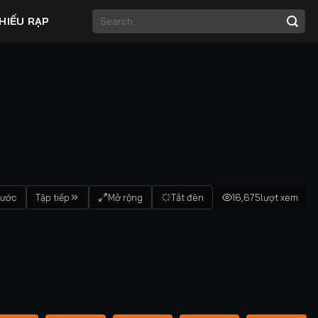
HIẾU RẠP
rước
Tập tiếp
Mở rộng
Tắt đèn
16,675
lượt xem