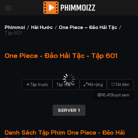
Bỏ
qua
nội
dung
Phimmoi
/
Hài Hước
/
One Piece – Đảo Hải Tặc
/
Tập 601
One Piece - Đảo Hải Tặc - Tập 601
00:00 / 00:00
Tập trước
Tập tiếp
Mở rộng
Tắt đèn
16,419
lượt xem
SERVER 1
Danh Sách Tập Phim One Piece - Đảo Hải