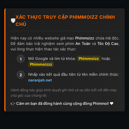
Tập 197
Tập 198
Tập 199
Tập 200
XÁC THỰC TRUY CẬP PHIMMOIZZ CHÍNH
Tập 201
Tập 202
Tập 203
Tập 204
🛡️
CHỦ
Tập 205
Tập 206
Tập 207
Tập 208
Hiện nay có nhiều website giả mạo
Phimmoizz
chứa mã độc.
Để đảm bảo trải nghiệm xem phim
An Toàn
và
Tốc Độ Cao
,
Tập 209
Tập 210
Tập 211
Tập 212
vui lòng thực hiện thao tác xác thực:
Tập 213
Tập 214
Tập 215
Tập 216
Mở Google và tìm từ khóa:
Phimmoizz
hoặc
1
Phimmoizzz
Tập 217
Tập 218
Tập 219
Tập 220
Nhấp vào kết quả đầu tiên từ tên miền chính thức:
2
naranjah.net
Tập 221
Tập 222
Tập 223
Tập 224
Hành động này giúp trình duyệt ghi nhớ và ưu tiên kết nối đến máy
chủ gốc của chúng tôi.
Tập 225
Tập 226
Tập 227
Tập 228
👉 Cảm ơn bạn đã đồng hành cùng cộng đồng Phimmoi! ❤️
Tập 229
Tập 230
Tập 231
Tập 232
Tập 233
Tập 234
Tập 235
Tập 236