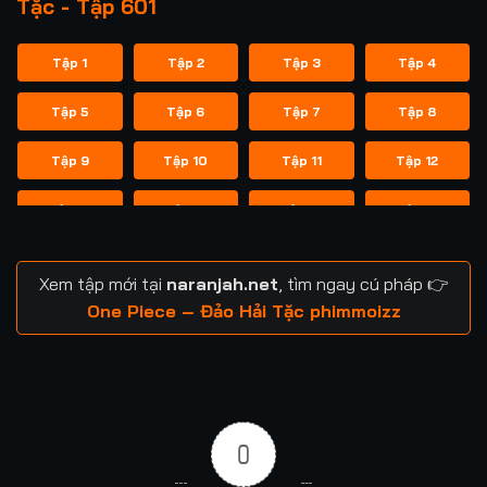
Tặc - Tập 601
Tập 1
Tập 2
Tập 3
Tập 4
Tập 5
Tập 6
Tập 7
Tập 8
Tập 9
Tập 10
Tập 11
Tập 12
Tập 13
Tập 14
Tập 15
Tập 16
Tập 17
Tập 18
Tập 19
Tập 20
Xem tập mới tại
naranjah.net
, tìm ngay cú pháp 👉
Tập 21
Tập 22
Tập 23
Tập 24
One Piece – Đảo Hải Tặc phimmoizz
Tập 25
Tập 26
Tập 27
Tập 28
Tập 29
Tập 30
Tập 31
Tập 32
0
Tập 33
Tập 34
Tập 35
Tập 36