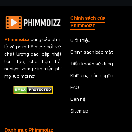
Tập 237
Tập 238
Tập 239
Tập 240
Chính sách của
Tập 241
Tập 242
Tập 243
Tập 244
Phimmoizz
Tập 245
Tập 246
Tập 247
Tập 248
Phimmoizz
cung cấp phim
Giới thiệu
lẻ và phim bộ mới nhất với
Tập 249
Tập 250
Tập 251
Tập 252
Chính sách bảo mật
chất lượng cao, cập nhật
Tập 253
Tập 254
Tập 255
Tập 256
liên tục, cho bạn trải
Điều khoản sử dụng
nghiệm xem phim miễn phí
Tập 257
Tập 258
Tập 259
Tập 260
Khiếu nại bản quyền
mọi lúc mọi nơi!
FAQ
Tập 261
Tập 262
Tập 263
Tập 264
Liên hệ
Tập 265
Tập 266
Tập 267
Tập 268
Sitemap
Tập 269
Tập 270
Tập 271
Tập 272
Tập 273
Tập 274
Tập 275
Tập 276
Danh mục Phimmoizz