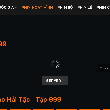
UỐC GIA
PHIM HOẠT HÌNH
PHIM BỘ
PHIM LẺ
PHIM C
99
Tập 
SERVER 1
ảo Hải Tặc - Tập 999