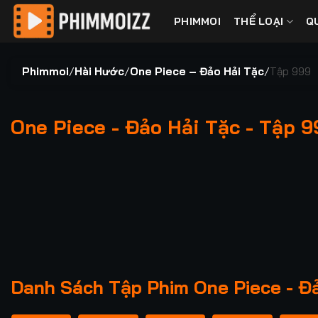
Bỏ
PHIMMOI
THỂ LOẠI
Q
qua
nội
dung
Phimmoi
/
Hài Hước
/
One Piece – Đảo Hải Tặc
/
Tập 999
One Piece - Đảo Hải Tặc - Tập 9
00:00 / 00:00
Danh Sách Tập Phim One Piece - Đ