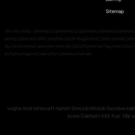
Tập 687
Tập 688
Tập 689
Tập 690
Tập 6
Sitemap
Tập 701
Tập 702
Tập 703
Tập 704
Tập 
Tìm kiếm nhiều: phimmoizz | phimmoizzz | phimmoiz | phimmoi | phimmoi 
Tập 715
Tập 716
Tập 717
Tập 718
Tập 7
phimgi | phim mới chill | coi phim | phim thuyết minh | phim vietsub | 
lậu | phim online | xem phim miễn phí full hd | phim mới hay nhất | phi
Tập 729
Tập 730
Tập 731
Tập 732
Tập 
phí | phim hay.net | web phim | phimmoichill net
Tập 743
Tập 744
Tập 745
Tập 746
Tập 7
Tập 757
Tập 758
Tập 759
Tập 760
Tập 7
Tập 771
Tập 772
Tập 773
Tập 774
Tập 
Tập 785
Tập 786
Tập 787
Tập 788
Tập 
vuighe
mod minecraft
rophim
Sonclub
Hitclub
Socolive
cak
score
Cakhiatv
XXX
trực tiếp x
Tập 799
Tập 800
Tập 801
Tập 802
Tập 
Tập 813
Tập 814
Tập 815
Tập 816
Tập 8