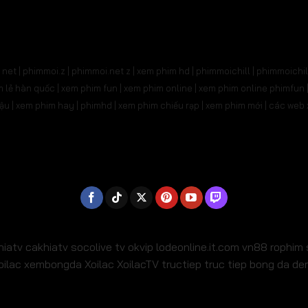
91
Tập 692
Tập 693
Tập 694
Tập 695
Tậ
705
Tập 706
Tập 707
Tập 708
Tập 709
T
net | phimmoi.z | phimmoi.net z |
xem phim hd | phimmoichill | phimmoichil 
19
Tập 720
Tập 721
Tập 722
Tập 723
Tậ
phim lẻ hàn quốc | xem phim fun | xem phim online | xem phim online phimfun
m lậu | xem phim hay | phimhd | xem phim chiếu rạp | xem phim mới | các we
733
Tập 734
Tập 735
Tập 736
Tập 737
Tậ
47
Tập 748
Tập 749
Tập 750
Tập 751
Tậ
61
Tập 762
Tập 763
Tập 764
Tập 765
Tậ
775
Tập 776
Tập 777
Tập 778
Tập 779
Tậ
789
Tập 790
Tập 791
Tập 792
Tập 793
Tậ
hiatv
cakhiatv
socolive tv
okvip
lodeonline.it.com
vn88
rophim
oilac
xembongda Xoilac
XoilacTV tructiep
truc tiep bong da d
803
Tập 804
Tập 805
Tập 806
Tập 807
Tậ
17
Tập 818
Tập 819
Tập 820
Tập 821
T