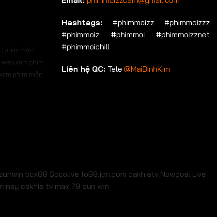
Email:
phimmoizzcam@gmail.com
p 696
Tập 697
Tập 698
Tập 699
Tập 700
Hashtags:
#phimmoizz #phimmoizzz
#phimmoiz #phimmoi #phimmoizznet
ập 710
Tập 711
Tập 712
Tập 713
Tập 714
#phimmoichill
| phim mới |
p 724
Tập 725
Tập 726
Tập 727
Tập 728
 | web xem phim
Liên hệ QC:
Tele
@MaiBinhKim
b xem phim miễn
p 738
Tập 739
Tập 740
Tập 741
Tập 742
p 752
Tập 753
Tập 754
Tập 755
Tập 756
p 766
Tập 767
Tập 768
Tập 769
Tập 770
p 780
Tập 781
Tập 782
Tập 783
Tập 784
p 794
Tập 795
Tập 796
Tập 797
Tập 798
sunwin
bcx88
Socolive
fo88.jpn.com
cakhiatv
Nowgoal Live
em nay
cakhia tv
max 79
sun win
p 808
Tập 809
Tập 810
Tập 811
Tập 812
ập 822
Tập 823
Tập 824
Tập 825
Tập 826