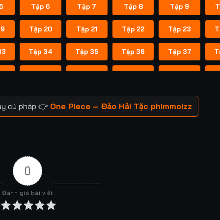
5
Tập 6
Tập 7
Tập 8
Tập 9
T
19
Tập 20
Tập 21
Tập 22
Tập 23
T
33
Tập 34
Tập 35
Tập 36
Tập 37
T
47
Tập 48
Tập 49
Tập 50
Tập 51
T
61
Tập 62
Tập 63
Tập 64
Tập 65
T
gay cú pháp 👉
One Piece – Đảo Hải Tặc phimmoizz
75
Tập 76
Tập 77
Tập 78
Tập 79
T
89
Tập 90
Tập 91
Tập 92
Tập 93
T
03
Tập 104
Tập 105
Tập 106
Tập 107
T
0
17
Tập 118
Tập 119
Tập 120
Tập 121
T
Đánh giá bài viết
31
Tập 132
Tập 133
Tập 134
Tập 135
T