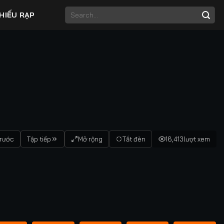
HIẾU RẠP
trước
Tập tiếp
Mở rộng
Tắt đèn
16,413
lượt xem