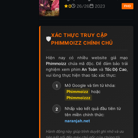
ập 416
Tập 417
Tập 418
Tập 419
Tập 420
Anh Phần 2
0
26/26
2023
FHD
p 430
Tập 431
Tập 432
Tập 433
Tập 434
p 444
Tập 445
Tập 446
Tập 447
Tập 448
XÁC THỰC TRUY CẬP
🛡️
PHIMMOIZZ CHÍNH CHỦ
p 458
Tập 459
Tập 460
Tập 461
Tập 462
Hiện nay có nhiều website giả mạo
p 472
Tập 473
Tập 474
Tập 475
Tập 476
Phimmoizz
chứa mã độc. Để đảm bảo trải
nghiệm xem phim
An Toàn
và
Tốc Độ Cao
,
p 486
Tập 487
Tập 488
Tập 489
Tập 490
vui lòng thực hiện thao tác xác thực:
Mở Google và tìm từ khóa:
1
p 500
Tập 501
Tập 502
Tập 503
Tập 504
Phimmoizz
hoặc
Phimmoizzz
ập 514
Tập 515
Tập 516
Tập 517
Tập 518
Nhấp vào kết quả đầu tiên từ
2
p 528
Tập 529
Tập 530
Tập 531
Tập 532
tên miền chính thức:
naranjah.net
p 542
Tập 543
Tập 544
Tập 545
Tập 546
Hành động này giúp trình duyệt ghi nhớ và ưu
tiên kết nối đến máy chủ gốc của chúng tôi.