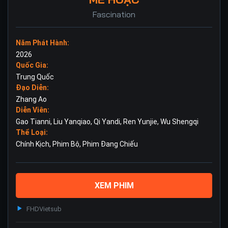
Fascination
Năm Phát Hành:
2026
Quốc Gia:
Trung Quốc
Đạo Diễn:
Zhang Ao
Diễn Viên:
Gao Tianni
,
Liu Yanqiao
,
Qi Yandi
,
Ren Yunjie
,
Wu Shengqi
Thể Loại:
Chính Kịch
,
Phim Bộ
,
Phim Đang Chiếu
XEM PHIM
FHD
Vietsub