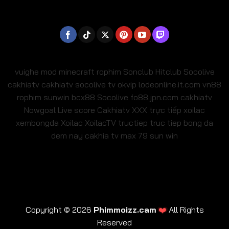
vuighe
mod minecraft
rophim
Sonclub
Hitclub
Socolive
cakhiatv
cakhiatv
socolive tv
okvip
lodeonline.it.com
vn88
rophim
sunwin
bcx88
Socolive
fo88.jpn.com
cakhiatv
Nowgoal Live score
Cakhiatv
XXX
trực tiếp xoilac
xembongda Xoilac
XoilacTV tructiep
truc tiep bong da
dem nay
cakhia tv
max 79
sun win
❤️
Copyright © 2026
Phimmoizz.cam
All Rights
Reserved