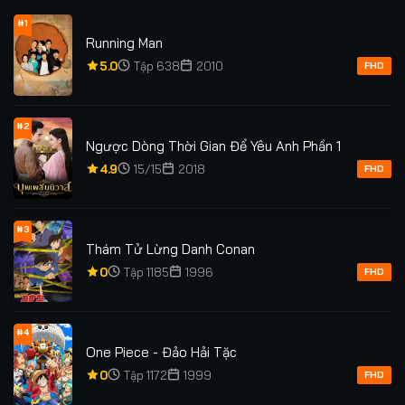
#1
Running Man
5.0
Tập 638
2010
FHD
#2
Ngược Dòng Thời Gian Để Yêu Anh Phần 1
4.9
15/15
2018
FHD
#3
Thám Tử Lừng Danh Conan
0
Tập 1185
1996
FHD
#4
One Piece - Đảo Hải Tặc
0
Tập 1172
1999
FHD