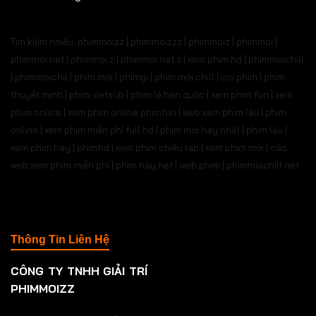
Tìm kiếm nhiều: phimmoizz | phimmoizzz | phimmoiz | phimmoi |
phimmoi net | phimmoi.z | phimmoi.net z |
xem phim hd | phimmoichill
| phimmoichil | phim mới | phimgi | phim mới chill | coi phim | phim
thuyết minh | phim vietsub | phim lẻ hàn quốc | xem phim fun | xem
phim online | xem phim online phimfun | web xem phim lậu | phim
online | xem phim miễn phí full hd | phim mới hay nhất | phim lậu |
xem phim hay | phimhd | xem phim chiếu rạp | xem phim mới | các
web xem phim miễn phí | phim hay.net | web phim | phimmoichill net
Thông Tin Liên Hệ
CÔNG TY TNHH GIẢI TRÍ
PHIMMOIZZ