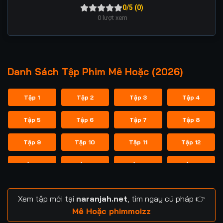
0/5 (0)
0
lượt xem
Danh Sách Tập Phim Mê Hoặc (2026)
Tập 1
Tập 2
Tập 3
Tập 4
Tập 5
Tập 6
Tập 7
Tập 8
Tập 9
Tập 10
Tập 11
Tập 12
Tập 13
Tập 14
Tập 15
Tập 16
Tập 17
Tập 18
Tập 19
Tập 20
Xem tập mới tại
naranjah.net
, tìm ngay cú pháp 👉
Mê Hoặc phimmoizz