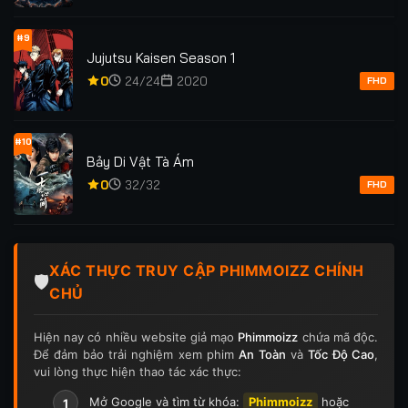
#9
Jujutsu Kaisen Season 1
0
24/24
2020
FHD
#10
Bảy Di Vật Tà Ám
0
32/32
FHD
XÁC THỰC TRUY CẬP PHIMMOIZZ CHÍNH
🛡️
CHỦ
Hiện nay có nhiều website giả mạo
Phimmoizz
chứa mã độc.
Để đảm bảo trải nghiệm xem phim
An Toàn
và
Tốc Độ Cao
,
vui lòng thực hiện thao tác xác thực:
Mở Google và tìm từ khóa:
Phimmoizz
hoặc
1