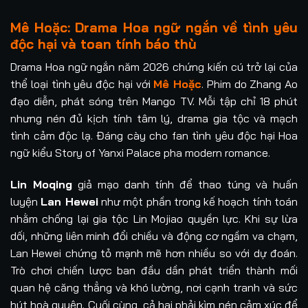
Mê Hoặc: Drama Hoa ngữ ngắn về tình yêu
độc hại và toan tính báo thù
Drama Hoa ngữ ngắn năm 2026 chứng kiến cú trở lại của
thể loại tình yêu độc hại với
Mê Hoặc
. Phim do Zhang Ao
đạo diễn, phát sóng trên Mango TV. Mỗi tập chỉ 18 phút
nhưng nén đủ kịch tính tâm lý, drama gia tộc và mạch
tình cảm độc lạ. Đáng cày cho fan tình yêu độc hại Hoa
ngữ kiểu Story of Yanxi Palace pha modern romance.
Lin Moqing
giả mạo danh tính để thao túng và huấn
luyện
Lan Hewei
như một phần trong kế hoạch tính toán
nhằm chống lại gia tộc Lin Mojiao quyền lực. Khi sự lừa
dối, những liên minh đổi chiều và động cơ ngầm va chạm,
Lan Hewei chứng tỏ mạnh mẽ hơn nhiều so với dự đoán.
Trò chơi chiến lược ban đầu dần phát triển thành mối
quan hệ căng thẳng và khó lường, nơi cạnh tranh và sức
hút hoà quyện. Cuối cùng, cả hai phải kìm nén cảm xúc để