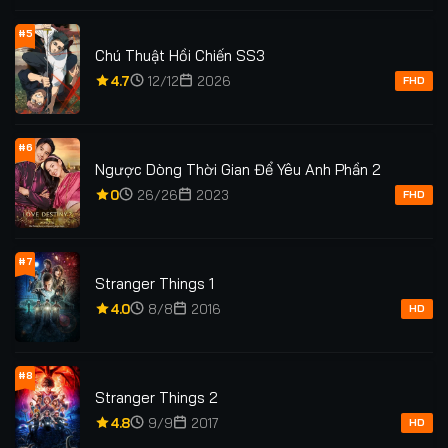
#5
Chú Thuật Hồi Chiến SS3
4.7
12/12
2026
FHD
#6
Ngược Dòng Thời Gian Để Yêu Anh Phần 2
0
26/26
2023
FHD
#7
Stranger Things 1
4.0
8/8
2016
HD
#8
Stranger Things 2
4.8
9/9
2017
HD