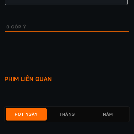
0
GÓP Ý
Lượt xem: 26
Lượt xem: 78
LIỀU THUỐC CHO TÌNH
RANH GIỚI TỘI ÁC
PHIM LIÊN QUAN
YÊU
★
5.0
FULL
★
0
TẬP 2
HOT NGÀY
THÁNG
NĂM