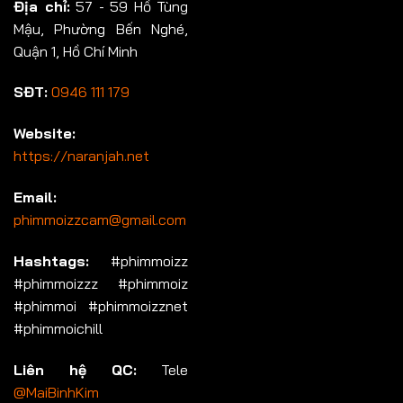
Địa chỉ:
57 - 59 Hồ Tùng
Mậu, Phường Bến Nghé,
Quận 1, Hồ Chí Minh
SĐT:
0946 111 179
Website:
https://naranjah.net
Email:
phimmoizzcam@gmail.com
Hashtags:
#phimmoizz
#phimmoizzz #phimmoiz
#phimmoi #phimmoizznet
#phimmoichill
Liên hệ QC:
Tele
@MaiBinhKim