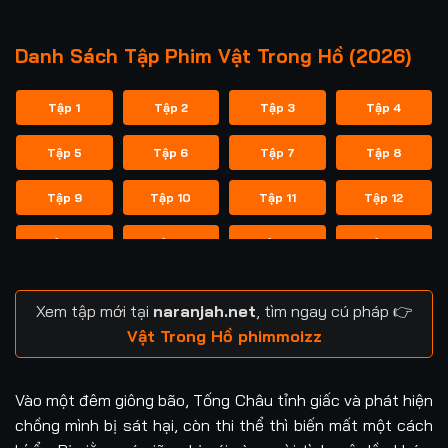
Danh Sách Tập Phim Vật Trong Hồ (2026)
Tập 1
Tập 2
Tập 3
Tập 4
Tập 5
Tập 6
Tập 7
Tập 8
Tập 9
Tập 10
Tập 11
Tập 12
Tập 13
Tập 14
Tập 15
Tập 16
Xem tập mới tại
naranjah.net
, tìm ngay cú pháp 👉
Vật Trong Hồ phimmoizz
Vào một đêm giông bão, Tống Châu tỉnh giấc và phát hiện
chồng mình bị sát hại, còn thi thể thì biến mất một cách