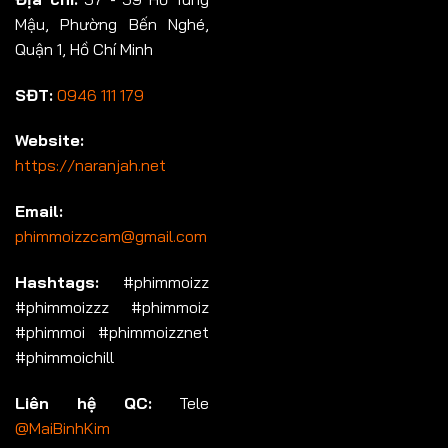
Mậu, Phường Bến Nghé,
Quận 1, Hồ Chí Minh
SĐT:
0946 111 179
Website:
https://naranjah.net
Email:
phimmoizzcam@gmail.com
Hashtags:
#phimmoizz
#phimmoizzz #phimmoiz
#phimmoi #phimmoizznet
#phimmoichill
Liên hệ QC:
Tele
@MaiBinhKim