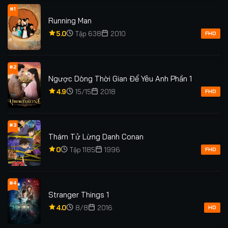
#1
Running Man
5.0
Tập 638
2010
FHD
#2
Ngược Dòng Thời Gian Để Yêu Anh Phần 1
4.9
15/15
2018
FHD
#3
Thám Tử Lừng Danh Conan
0
Tập 1185
1996
FHD
#4
Stranger Things 1
4.0
8/8
2016
HD