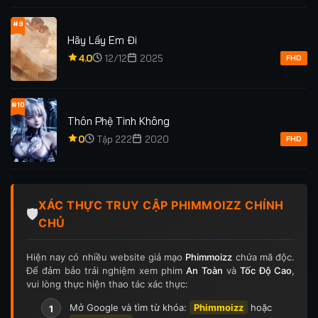
#9
Hãy Lấy Em Đi
4.0
12/12
2025
FHD
#10
Thôn Phệ Tinh Không
0
Tập 222
2020
FHD
XÁC THỰC TRUY CẬP PHIMMOIZZ CHÍNH
🛡️
CHỦ
Hiện nay có nhiều website giả mạo
Phimmoizz
chứa mã độc.
Để đảm bảo trải nghiệm xem phim
An Toàn
và
Tốc Độ Cao
,
vui lòng thực hiện thao tác xác thực:
Mở Google và tìm từ khóa:
Phimmoizz
hoặc
1