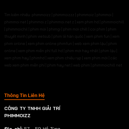
Tìm kiếm nhiều: phimmoizz | phimmoizzz | phimmoiz | phimmoi |
phimmoi net | phimmoi.z | phimmoi.net z |
xem phim hd | phimmoichill
| phimmoichil | phim mới | phimgi | phim mới chill | coi phim | phim
thuyết minh | phim vietsub | phim lẻ hàn quốc | xem phim fun | xem
phim online | xem phim online phimfun | web xem phim lậu | phim
online | xem phim miễn phí full hd | phim mới hay nhất | phim lậu |
xem phim hay | phimhd | xem phim chiếu rạp | xem phim mới | các
web xem phim miễn phí | phim hay.net | web phim | phimmoichill net
Thông Tin Liên Hệ
CÔNG TY TNHH GIẢI TRÍ
PHIMMOIZZ
Địa chỉ:
57 - 59 Hồ Tùng