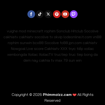
vuighe
mod minecraft
rophim
Sonclub
Hitclub
Socolive
cakhiatv
cakhiatv
socolive tv
okvip
lodeonline.it.com
vn88
rophim
sunwin
bcx88
Socolive
fo88.jpn.com
cakhiatv
Nowgoal Live score
Cakhiatv
XXX
trực tiếp xoilac
xembongda Xoilac
XoilacTV tructiep
truc tiep bong da
dem nay
cakhia tv
max 79
sun win
❤️
Copyright © 2026
Phimmoizz.cam
All Rights
Reserved