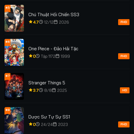
#5
Chú Thuật Hồi Chiến SS3
4.7
12/12
2026
FHD
#6
One Piece - Đảo Hải Tặc
0
Tập 1172
1999
FHD
#7
Stranger Things 5
3.7
8/8
2025
HD
#8
Dược Sư Tự Sự SS1
0
24/24
2023
FHD