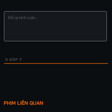
0
GÓP Ý
Lượt xem: 104
Lượt xem: 292
THÂN GỬI X
ÁM HÀ TRUYỆN
PHIM LIÊN QUAN