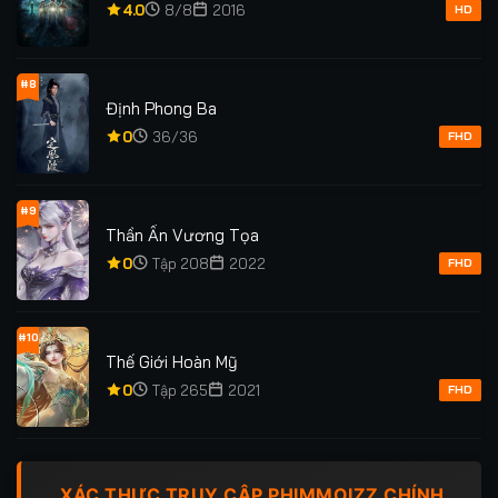
4.0
8/8
2016
HD
#8
Định Phong Ba
0
36/36
FHD
#9
Thần Ấn Vương Tọa
0
Tập 208
2022
FHD
#10
Thế Giới Hoàn Mỹ
0
Tập 265
2021
FHD
XÁC THỰC TRUY CẬP PHIMMOIZZ CHÍNH