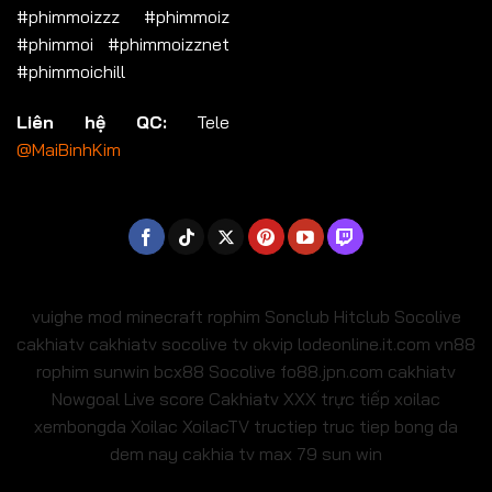
#phimmoizzz #phimmoiz
#phimmoi #phimmoizznet
#phimmoichill
Liên hệ QC:
Tele
@MaiBinhKim
vuighe
mod minecraft
rophim
Sonclub
Hitclub
Socolive
cakhiatv
cakhiatv
socolive tv
okvip
lodeonline.it.com
vn88
rophim
sunwin
bcx88
Socolive
fo88.jpn.com
cakhiatv
Nowgoal Live score
Cakhiatv
XXX
trực tiếp xoilac
xembongda Xoilac
XoilacTV tructiep
truc tiep bong da
dem nay
cakhia tv
max 79
sun win