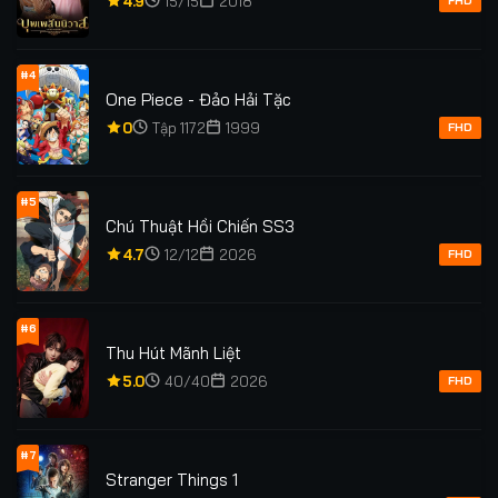
4.9
15/15
2018
FHD
#4
One Piece - Đảo Hải Tặc
0
Tập 1172
1999
FHD
#5
Chú Thuật Hồi Chiến SS3
4.7
12/12
2026
FHD
#6
Thu Hút Mãnh Liệt
5.0
40/40
2026
FHD
#7
Stranger Things 1