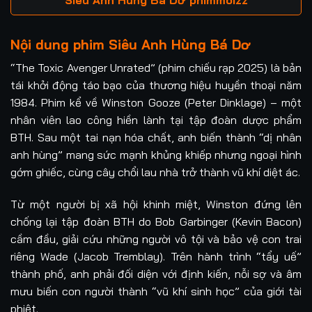
Nội dung phim Siêu Anh Hùng Bá Dơ
“The Toxic Avenger Unrated” (phim chiếu rạp 2025) là bản
tái khởi động táo bạo của thương hiệu huyền thoại năm
1984. Phim kể về Winston Gooze (Peter Dinklage) – một
nhân viên lao công hiền lành tại tập đoàn dược phẩm
BTH. Sau một tai nạn hóa chất, anh biến thành “dị nhân
anh hùng” mang sức mạnh khủng khiếp nhưng ngoại hình
gớm ghiếc, cùng cây chổi lau nhà trở thành vũ khí diệt ác.
Từ một người bị xã hội khinh miệt, Winston đứng lên
chống lại tập đoàn BTH do Bob Garbinger (Kevin Bacon)
cầm đầu, giải cứu những người vô tội và bảo vệ con trai
riêng Wade (Jacob Tremblay). Trên hành trình “tẩy uế”
thành phố, anh phải đối diện với định kiến, nỗi sợ và âm
mưu biến con người thành “vũ khí sinh học” của giới tài
phiệt.