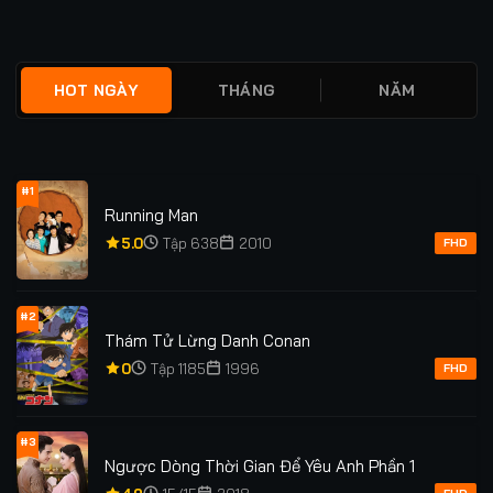
★
0
TẬP 12/12
★
0
TẬP 38/38
HOT NGÀY
THÁNG
NĂM
#1
Running Man
5.0
Tập 638
2010
FHD
#2
Thám Tử Lừng Danh Conan
0
Tập 1185
1996
FHD
#3
Ngược Dòng Thời Gian Để Yêu Anh Phần 1