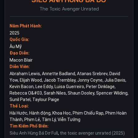
The Toxic Avenger Unrated
Năm Phát Hành:
2025
Quốc Gia:
Âu Mỹ
Đạo Diễn:
Macon Blair
Diễn Viên:
Abraham Lewis
,
Annette Badland
,
Atanas Srebrev
,
David
Yow
,
Elijah Wood
,
Jacob Tremblay
,
Jonny Coyne
,
Julia Davis
,
Kevin Bacon
,
Lee Eddy
,
Luisa Guerreiro
,
Peter Dinklage
,
Rebecca O&#03
,
Sarah Niles
,
Shaun Dooley
,
Spencer Wilding
,
Sunil Patel
,
Taylour Paige
Thể Loại:
Hài Hước
,
Hành động
,
Khoa Học
,
Phim Chiếu Rạp
,
Phim Hoàn
Thành
,
Phim Lẻ
,
Tâm Lý
,
Viễn Tưởng
Tìm Kiếm Phổ Biến:
Siêu Anh Hùng Bá Dơ Full
,
the toxic avenger unrated (2025)