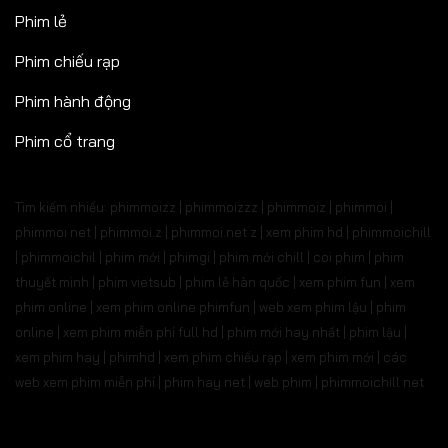
Phim lẻ
Phim chiếu rạp
Phim hành động
Phim cổ trang
Tìm kiếm nhiều: phimmoizz | phimmoizzz | phimmoiz | phimmoi |
phimmoi net | phimmoi.z | phimmoi.net z |
xem phim hd | phimmoichill
| phimmoichil | phim mới | phimgi | phim mới chill | coi phim | phim
thuyết minh | phim vietsub | phim lẻ hàn quốc | xem phim fun | xem
phim online | xem phim online phimfun | web xem phim lậu | phim
online | xem phim miễn phí full hd | phim mới hay nhất | phim lậu |
xem phim hay | phimhd | xem phim chiếu rạp | xem phim mới | các
web xem phim miễn phí | phim hay.net | web phim | phimmoichill net