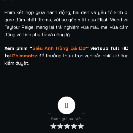
Phim kết hợp giữa hành động, hài đen và yếu tố kinh dị
gore đậm chất Troma, với sự góp mặt của Elijah Wood và
Taylour Paige, mang lại trải nghiệm vừa máu me, vừa cảm
động về tình phụ tử và công lý.
Xem phim “
Siêu Anh Hùng Bá Dơ
” vietsub full HD
tại
Phimmoizz
để thưởng thức trọn vẹn bản chiếu không
kiểm duyệt.
0
Đánh giá bài viết