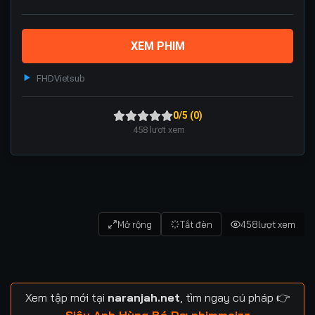
XEM PHIM
FHD
Vietsub
0/5 (0)
458
lượt xem
Mở rộng
Tắt đèn
458
lượt xem
Xem tập mới tại
naranjah.net
, tìm ngay cú pháp 👉
Siêu Anh Hùng Bá Dơ phimmoizz