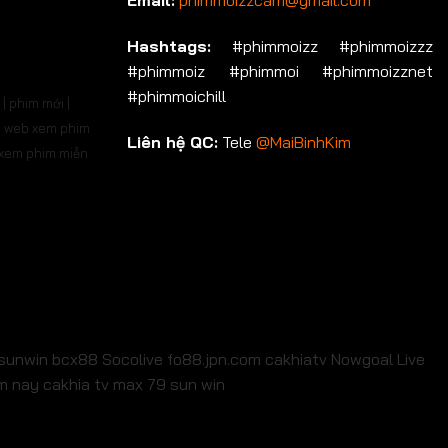
Email:
phimmoizzcam@gmail.com
Hashtags:
#phimmoizz #phimmoizzz
#phimmoiz #phimmoi #phimmoizznet
#phimmoichill
| phim mới |
 | web xem phim
Liên hệ QC:
Tele
@MaiBinhKim
b xem phim miễn
sunwin
bcx88
Socolive
fo88.jpn.com
cakhiatv
Nowgoal Live
em nay
cakhia tv
max 79
sun win