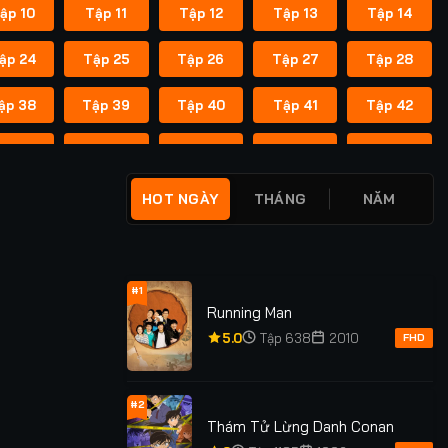
ập 10
Tập 11
Tập 12
Tập 13
Tập 14
ập 24
Tập 25
Tập 26
Tập 27
Tập 28
ập 38
Tập 39
Tập 40
Tập 41
Tập 42
ập 52
Tập 53
Tập 54
Tập 55
Tập 56
ập 66
Tập 67
Tập 68
Tập 69
Tập 70
HOT NGÀY
THÁNG
NĂM
ập 80
Tập 81
Tập 82
Tập 83
Tập 84
ập 94
Tập 95
Tập 96
Tập 97
Tập 98
#1
Running Man
ập 108
Tập 109
Tập 110
Tập 111
Tập 112
5.0
Tập 638
2010
FHD
#2
Thám Tử Lừng Danh Conan