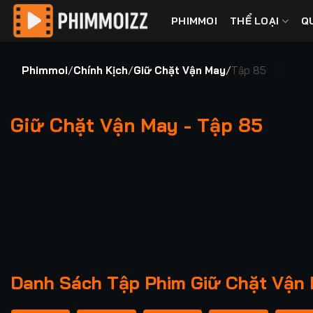
Bỏ
PHIMMOI
THỂ LOẠI
Q
qua
nội
dung
Phimmoi
/
Chính Kịch
/
Giữ Chặt Vận May
/
Tập 85
Giữ Chặt Vận May - Tập 85
00:00 / 00:00
Danh Sách Tập Phim Giữ Chặt Vận 