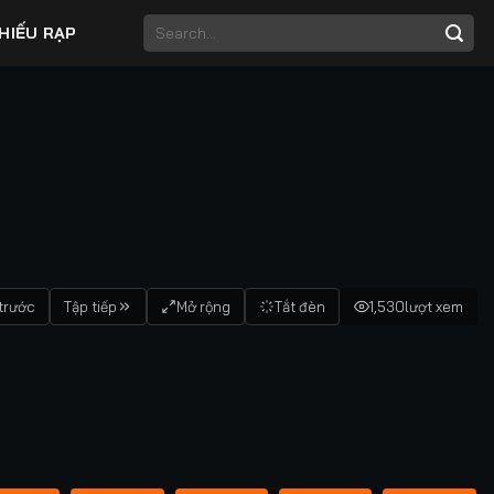
HIẾU RẠP
trước
Tập tiếp
Mở rộng
Tắt đèn
1,530
lượt xem