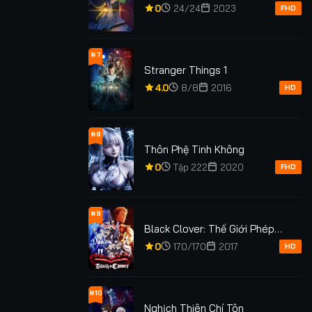
0
24/24
2023
FHD
#7
Stranger Things 1
4.0
8/8
2016
HD
#8
Thôn Phệ Tinh Không
0
Tập 222
2020
FHD
#9
Black Clover: Thế Giới Phép
Thuật
0
170/170
2017
HD
#10
Nghịch Thiên Chí Tôn