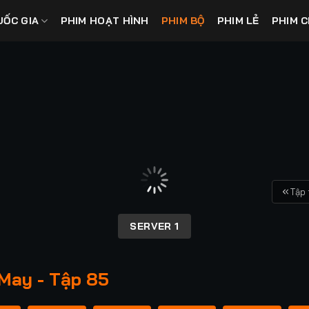
UỐC GIA
PHIM HOẠT HÌNH
PHIM BỘ
PHIM LẺ
PHIM C
Tập 
SERVER 1
May - Tập 85