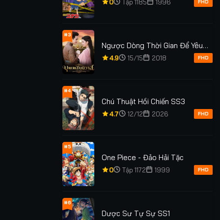
0
Tập 1185
1996
FHD
#3
Ngược Dòng Thời Gian Để Yêu
Anh Phần 1
4.9
15/15
2018
FHD
#4
Chú Thuật Hồi Chiến SS3
4.7
12/12
2026
FHD
#5
One Piece - Đảo Hải Tặc
em: 182
Lượt xem: 847
Lượt xem: 493
0
Tập 1172
1999
FHD
ao Không
Peacemaker Season
Định Phong 
m Sát Thủ
2
#6
TẬP 30/30
★
0
TẬP 8/8
★
0
TẬP 3
Dược Sư Tự Sự SS1