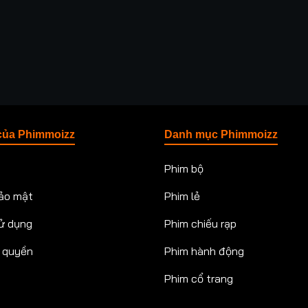
của Phimmoizz
Danh mục Phimmoizz
Phim bộ
ảo mật
Phim lẻ
ử dụng
Phim chiếu rạp
n quyền
Phim hành động
Phim cổ trang