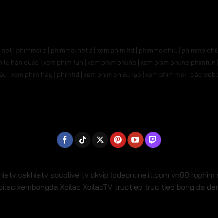
net | phimmoi.z | phimmoi.net z |
xem phim hd | phimmoichill | phimmoichil 
phim lẻ hàn quốc | xem phim fun | xem phim online | xem phim online phimfun
m lậu | xem phim hay | phimhd | xem phim chiếu rạp | xem phim mới | các we
hiatv
cakhiatv
socolive tv
okvip
lodeonline.it.com
vn88
rophim
oilac
xembongda Xoilac
XoilacTV tructiep
truc tiep bong da d