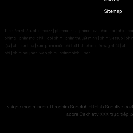
Sitemap
Tìm kiếm nhiều: phimmoizz | phimmoizzz | phimmoiz | phimmoi | phimmoi 
phimgi | phim mới chill | coi phim | phim thuyết minh | phim vietsub | 
lậu | phim online | xem phim miễn phí full hd | phim mới hay nhất | phi
phí | phim hay.net | web phim | phimmoichill net
vuighe
mod minecraft
rophim
Sonclub
Hitclub
Socolive
cak
score
Cakhiatv
XXX
trực tiếp x