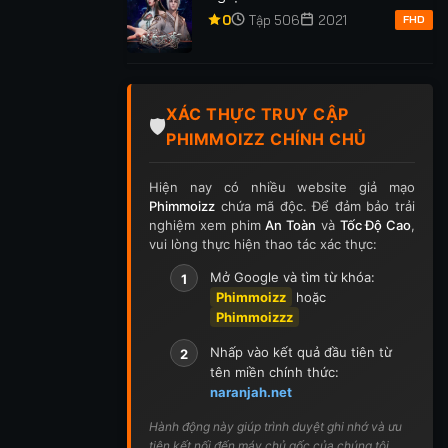
0
Tập 506
2021
FHD
XÁC THỰC TRUY CẬP
🛡️
PHIMMOIZZ CHÍNH CHỦ
Hiện nay có nhiều website giả mạo
Phimmoizz
chứa mã độc. Để đảm bảo trải
nghiệm xem phim
An Toàn
và
Tốc Độ Cao
,
vui lòng thực hiện thao tác xác thực:
Mở Google và tìm từ khóa:
1
Phimmoizz
hoặc
Phimmoizzz
Nhấp vào kết quả đầu tiên từ
2
tên miền chính thức:
naranjah.net
Hành động này giúp trình duyệt ghi nhớ và ưu
tiên kết nối đến máy chủ gốc của chúng tôi.