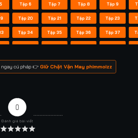
5
Tập 6
Tập 7
Tập 8
Tập 9
T
19
Tập 20
Tập 21
Tập 22
Tập 23
T
33
Tập 34
Tập 35
Tập 36
Tập 37
T
47
Tập 48
Tập 49
Tập 50
Tập 51
T
61
Tập 62
Tập 63
Tập 64
Tập 65
T
m ngay cú pháp 👉
Giữ Chặt Vận May phimmoizz
75
Tập 76
Tập 77
Tập 78
Tập 79
T
89
Tập 90
Tập 91
Tập 92
Tập 93
T
03
Tập 104
Tập 105
Tập 106
Tập 107
T
0
17
Tập 118
Tập 119
Tập 120
Tập 121
Đánh giá bài viết