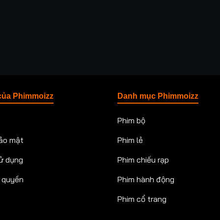
của Phimmoizz
Danh mục Phimmoizz
Phim bộ
ảo mật
Phim lẻ
ử dụng
Phim chiếu rạp
n quyền
Phim hành động
Phim cổ trang