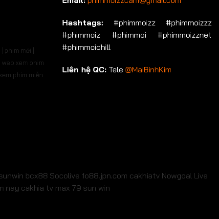
Email:
phimmoizzcam@gmail.com
Hashtags:
#phimmoizz #phimmoizzz
#phimmoiz #phimmoi #phimmoizznet
#phimmoichill
| phim mới |
 | web xem phim
Liên hệ QC:
Tele
@MaiBinhKim
b xem phim miễn
sunwin
bcx88
Socolive
fo88.jpn.com
cakhiatv
Nowgoal Live
em nay
cakhia tv
max 79
sun win