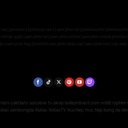
net | phimmoi.z | phimmoi.net z |
xem phim hd | phimmoichill | phimmoichil 
phim lẻ hàn quốc | xem phim fun | xem phim online | xem phim online phimfun
m lậu | xem phim hay | phimhd | xem phim chiếu rạp | xem phim mới | các we
hiatv
cakhiatv
socolive tv
okvip
lodeonline.it.com
vn88
rophim
oilac
xembongda Xoilac
XoilacTV tructiep
truc tiep bong da d