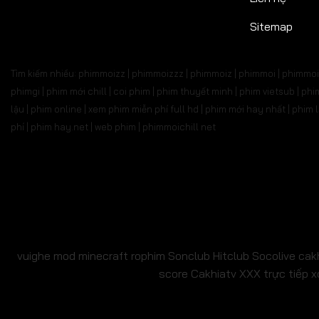
Sitemap
Tìm kiếm nhiều: phimmoizz | phimmoizzz | phimmoiz | phimmoi | phimmoi 
phimgi | phim mới chill | coi phim | phim thuyết minh | phim vietsub | 
lậu | phim online | xem phim miễn phí full hd | phim mới hay nhất | phi
phí | phim hay.net | web phim | phimmoichill net
vuighe
mod minecraft
rophim
Sonclub
Hitclub
Socolive
cak
score
Cakhiatv
XXX
trực tiếp x