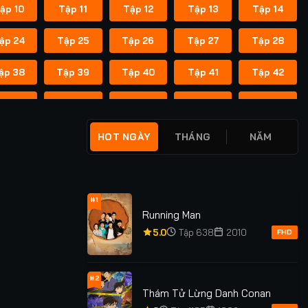
ập 10
Tập 11
Tập 12
Tập 13
Tập 14
ập 24
Tập 25
Tập 26
Tập 27
Tập 28
ập 38
Tập 39
Tập 40
Tập 41
Tập 42
ập 52
Tập 53
Tập 54
Tập 55
Tập 56
ập 66
Tập 67
Tập 68
Tập 69
Tập 70
HOT NGÀY
THÁNG
NĂM
ập 80
Tập 81
Tập 82
Tập 83
Tập 84
ập 94
Tập 95
Tập 96
Tập 97
Tập 98
#1
Running Man
ập 108
Tập 109
Tập 110
Tập 111
Tập 112
5.0
Tập 638
2010
FHD
#2
Thám Tử Lừng Danh Conan