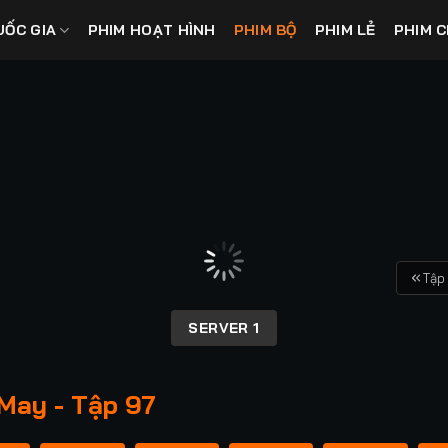
UỐC GIA
PHIM HOẠT HÌNH
PHIM BỘ
PHIM LẺ
PHIM C
Tập
SERVER 1
May - Tập 97