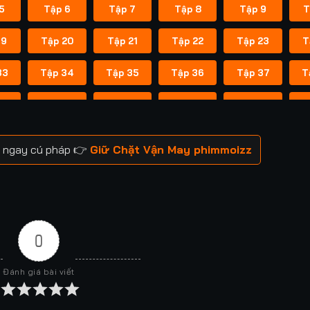
5
Tập 6
Tập 7
Tập 8
Tập 9
T
19
Tập 20
Tập 21
Tập 22
Tập 23
T
33
Tập 34
Tập 35
Tập 36
Tập 37
T
47
Tập 48
Tập 49
Tập 50
Tập 51
T
61
Tập 62
Tập 63
Tập 64
Tập 65
T
m ngay cú pháp 👉
Giữ Chặt Vận May phimmoizz
75
Tập 76
Tập 77
Tập 78
Tập 79
T
89
Tập 90
Tập 91
Tập 92
Tập 93
T
03
Tập 104
Tập 105
Tập 106
Tập 107
T
0
17
Tập 118
Tập 119
Tập 120
Tập 121
Đánh giá bài viết