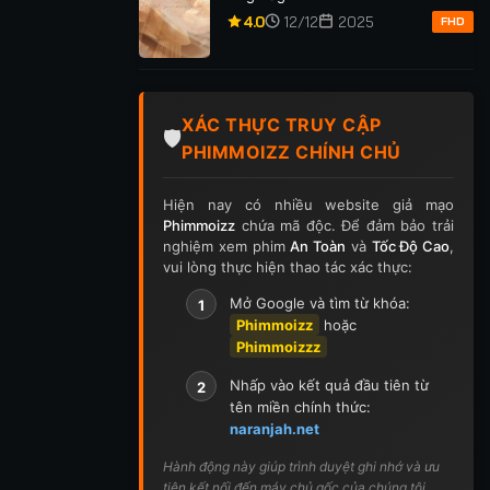
4.0
12/12
2025
FHD
XÁC THỰC TRUY CẬP
🛡️
PHIMMOIZZ CHÍNH CHỦ
Hiện nay có nhiều website giả mạo
Phimmoizz
chứa mã độc. Để đảm bảo trải
nghiệm xem phim
An Toàn
và
Tốc Độ Cao
,
vui lòng thực hiện thao tác xác thực:
Mở Google và tìm từ khóa:
1
Phimmoizz
hoặc
Phimmoizzz
Nhấp vào kết quả đầu tiên từ
2
tên miền chính thức:
naranjah.net
Hành động này giúp trình duyệt ghi nhớ và ưu
tiên kết nối đến máy chủ gốc của chúng tôi.