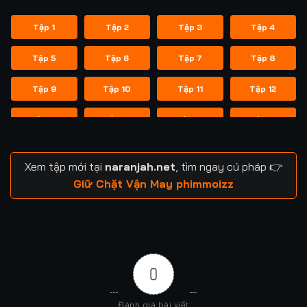
Tập 1
Tập 2
Tập 3
Tập 4
Tập 5
Tập 6
Tập 7
Tập 8
Tập 9
Tập 10
Tập 11
Tập 12
Tập 13
Tập 14
Tập 15
Tập 16
Tập 17
Tập 18
Tập 19
Tập 20
Xem tập mới tại
naranjah.net
, tìm ngay cú pháp 👉
Tập 21
Tập 22
Tập 23
Tập 24
Giữ Chặt Vận May phimmoizz
Tập 25
Tập 26
Tập 27
Tập 28
Tập 29
Tập 30
Tập 31
Tập 32
0
Tập 33
Tập 34
Tập 35
Tập 36
Đánh giá bài viết
Tập 37
Tập 38
Tập 39
Tập 40