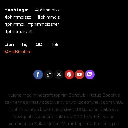
Hashtags:
#phimmoizz
#phimmoizzz #phimmoiz
#phimmoi #phimmoizznet
#phimmoichill
Liên hệ QC:
Tele
@MaiBinhKim
vuighe
mod minecraft
rophim
Sonclub
Hitclub
Socolive
cakhiatv
cakhiatv
socolive tv
okvip
lodeonline.it.com
vn88
rophim
sunwin
bcx88
Socolive
fo88.jpn.com
cakhiatv
Nowgoal Live score
Cakhiatv
XXX
trực tiếp xoilac
xembongda Xoilac
XoilacTV tructiep
truc tiep bong da