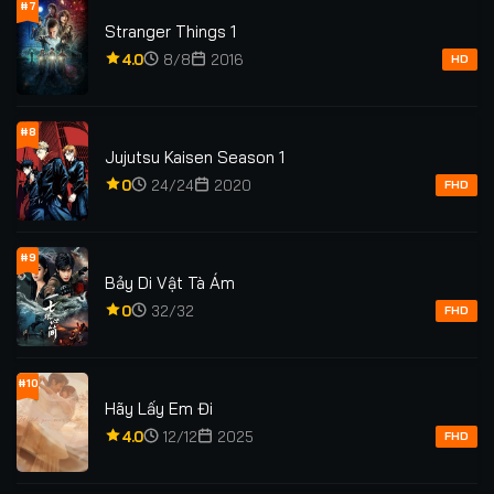
#7
Stranger Things 1
4.0
8/8
2016
HD
#8
Jujutsu Kaisen Season 1
0
24/24
2020
FHD
#9
Bảy Di Vật Tà Ám
0
32/32
FHD
#10
Hãy Lấy Em Đi
4.0
12/12
2025
FHD