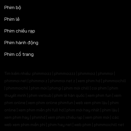
Phim bộ
Phim lẻ
Phim chiếu rạp
Phim hành động
Phim cổ trang
Tìm kiếm nhiều: phimmoizz | phimmoizzz | phimmoiz | phimmoi |
phimmoi net | phimmoi.z | phimmoi.net z |
xem phim hd | phimmoichill
| phimmoichil | phim mới | phimgi | phim mới chill | coi phim | phim
thuyết minh | phim vietsub | phim lẻ hàn quốc | xem phim fun | xem
phim online | xem phim online phimfun | web xem phim lậu | phim
online | xem phim miễn phí full hd | phim mới hay nhất | phim lậu |
xem phim hay | phimhd | xem phim chiếu rạp | xem phim mới | các
web xem phim miễn phí | phim hay.net | web phim | phimmoichill net