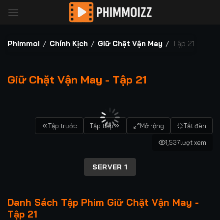
Bỏ
qua
nội
dung
Phimmoi
/
Chính Kịch
/
Giữ Chặt Vận May
/
Tập 21
Giữ Chặt Vận May - Tập 21
00:00 / 00:00
Tập trước
Tập tiếp
Mở rộng
Tắt đèn
1,537
lượt xem
SERVER 1
Danh Sách Tập Phim Giữ Chặt Vận May -
Tập 21