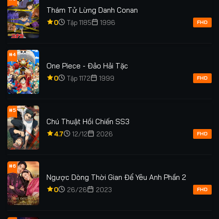
Tập 117
Tập 118
Tập 119
Tập 120
Thám Tử Lừng Danh Conan
0
Tập 1185
1996
Tập 121
FHD
#4
One Piece - Đảo Hải Tặc
0
Tập 1172
1999
FHD
#5
Chú Thuật Hồi Chiến SS3
4.7
12/12
2026
FHD
#6
Ngược Dòng Thời Gian Để Yêu Anh Phần 2
0
26/26
2023
FHD