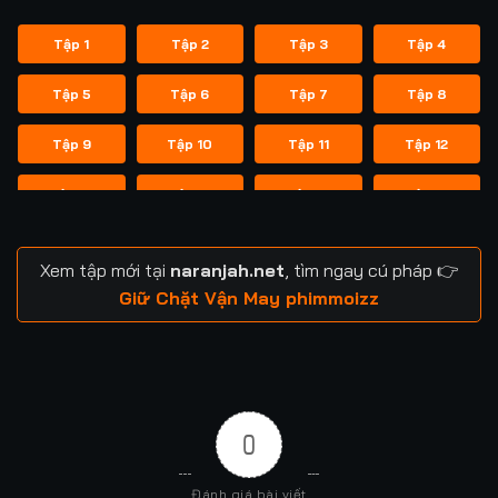
Tập 1
Tập 2
Tập 3
Tập 4
Tập 5
Tập 6
Tập 7
Tập 8
Tập 9
Tập 10
Tập 11
Tập 12
Tập 13
Tập 14
Tập 15
Tập 16
Tập 17
Tập 18
Tập 19
Tập 20
Xem tập mới tại
naranjah.net
, tìm ngay cú pháp 👉
Tập 21
Tập 22
Tập 23
Tập 24
Giữ Chặt Vận May phimmoizz
Tập 25
Tập 26
Tập 27
Tập 28
Tập 29
Tập 30
Tập 31
Tập 32
0
Tập 33
Tập 34
Tập 35
Tập 36
Đánh giá bài viết
Tập 37
Tập 38
Tập 39
Tập 40