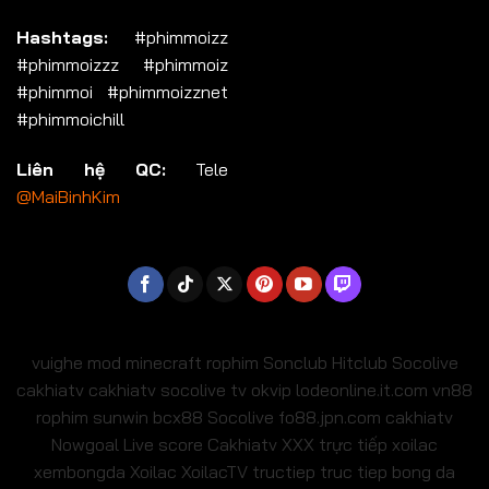
Hashtags:
#phimmoizz
#phimmoizzz #phimmoiz
#phimmoi #phimmoizznet
#phimmoichill
Liên hệ QC:
Tele
@MaiBinhKim
vuighe
mod minecraft
rophim
Sonclub
Hitclub
Socolive
cakhiatv
cakhiatv
socolive tv
okvip
lodeonline.it.com
vn88
rophim
sunwin
bcx88
Socolive
fo88.jpn.com
cakhiatv
Nowgoal Live score
Cakhiatv
XXX
trực tiếp xoilac
xembongda Xoilac
XoilacTV tructiep
truc tiep bong da