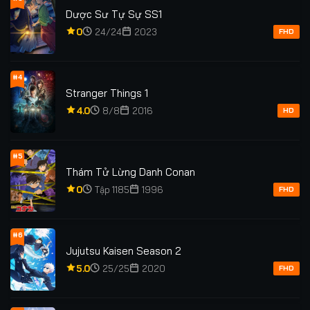
Tập 117
Tập 118
Tập 119
Tập 120
Dược Sư Tự Sự SS1
0
24/24
2023
Tập 121
FHD
#4
Stranger Things 1
4.0
8/8
2016
HD
#5
Thám Tử Lừng Danh Conan
0
Tập 1185
1996
FHD
#6
Jujutsu Kaisen Season 2
5.0
25/25
2020
FHD