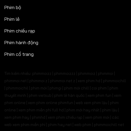
Phim bộ
Phim lẻ
Phim chiếu rạp
Phim hành động
Phim cổ trang
Tìm kiếm nhiều: phimmoizz | phimmoizzz | phimmoiz | phimmoi |
phimmoi net | phimmoi.z | phimmoi.net z |
xem phim hd | phimmoichill
| phimmoichil | phim mới | phimgi | phim mới chill | coi phim | phim
thuyết minh | phim vietsub | phim lẻ hàn quốc | xem phim fun | xem
phim online | xem phim online phimfun | web xem phim lậu | phim
online | xem phim miễn phí full hd | phim mới hay nhất | phim lậu |
xem phim hay | phimhd | xem phim chiếu rạp | xem phim mới | các
web xem phim miễn phí | phim hay.net | web phim | phimmoichill net