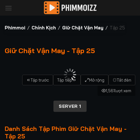
Bỏ
qua
nội
dung
Phimmoi
/
Chính Kịch
/
Giữ Chặt Vận May
/
Tập 25
Giữ Chặt Vận May - Tập 25
00:00 / 00:00
Tập trước
Tập tiếp
Mở rộng
Tắt đèn
1,561
lượt xem
SERVER 1
Danh Sách Tập Phim Giữ Chặt Vận May -
Tập 25