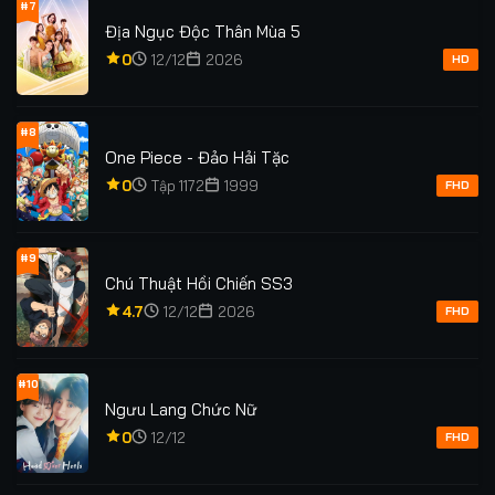
#7
Địa Ngục Độc Thân Mùa 5
0
12/12
2026
HD
#8
One Piece - Đảo Hải Tặc
0
Tập 1172
1999
FHD
#9
Chú Thuật Hồi Chiến SS3
4.7
12/12
2026
FHD
#10
Ngưu Lang Chức Nữ
0
12/12
FHD