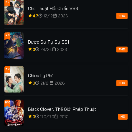
#7
Chú Thuật Hồi Chiến SS3
4.7
12/12
2026
FHD
#8
Dược Sư Tự Sự SS1
0
24/24
2023
FHD
#9
Chiêu Ly Phú
0
21/21
2026
FHD
#10
Black Clover: Thế Giới Phép Thuật
0
170/170
2017
HD