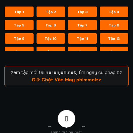
Tập 1
Tập 2
Tập 3
Tập 4
Tập 5
Tập 6
Tập 7
Tập 8
Tập 9
Tập 10
Tập 11
Tập 12
Tập 13
Tập 14
Tập 15
Tập 16
Tập 17
Tập 18
Tập 19
Tập 20
Xem tập mới tại
naranjah.net
, tìm ngay cú pháp 👉
Tập 21
Tập 22
Tập 23
Tập 24
Giữ Chặt Vận May phimmoizz
Tập 25
Tập 26
Tập 27
Tập 28
Tập 29
Tập 30
Tập 31
Tập 32
0
Tập 33
Tập 34
Tập 35
Tập 36
Đánh giá bài viết
Tập 37
Tập 38
Tập 39
Tập 40