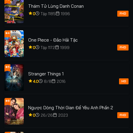
Tập 117
Tập 118
Tập 119
Tập 120
Thám Tử Lừng Danh Conan
0
Tập 1185
1996
Tập 121
FHD
#4
One Piece - Đảo Hải Tặc
0
Tập 1172
1999
FHD
#5
Stranger Things 1
4.0
8/8
2016
HD
#6
Ngược Dòng Thời Gian Để Yêu Anh Phần 2
0
26/26
2023
FHD