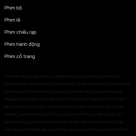
Phim bộ
Phim lẻ
Phim chiếu rạp
Phim hành động
Phim cổ trang
Tìm kiếm nhiều: phimmoizz | phimmoizzz | phimmoiz | phimmoi |
phimmoi net | phimmoi.z | phimmoi.net z |
xem phim hd | phimmoichill
| phimmoichil | phim mới | phimgi | phim mới chill | coi phim | phim
thuyết minh | phim vietsub | phim lẻ hàn quốc | xem phim fun | xem
phim online | xem phim online phimfun | web xem phim lậu | phim
online | xem phim miễn phí full hd | phim mới hay nhất | phim lậu |
xem phim hay | phimhd | xem phim chiếu rạp | xem phim mới | các
web xem phim miễn phí | phim hay.net | web phim | phimmoichill net