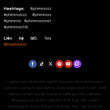
Hashtags:
#phimmoizz
#phimmoizzz #phimmoiz
#phimmoi #phimmoizznet
#phimmoichill
Liên hệ QC:
Tele
@MaiBinhKim
vuighe
mod minecraft
rophim
Sonclub
Hitclub
Socolive
cakhiatv
cakhiatv
socolive tv
okvip
lodeonline.it.com
vn88
rophim
sunwin
bcx88
Socolive
fo88.jpn.com
cakhiatv
Nowgoal Live score
Cakhiatv
XXX
trực tiếp xoilac
xembongda Xoilac
XoilacTV tructiep
truc tiep bong da