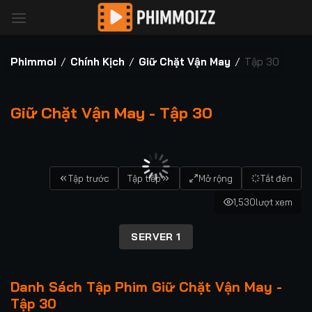
Bỏ
qua
nội
dung
Phimmoi
/
Chính Kịch
/
Giữ Chặt Vận May
/
Tập 30
Giữ Chặt Vận May - Tập 30
00:00 / 00:00
Tập trước
Tập tiếp
Mở rộng
Tắt đèn
1,530
lượt xem
SERVER 1
Danh Sách Tập Phim Giữ Chặt Vận May -
Tập 30