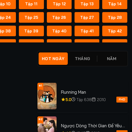
ập 10
Tập 11
Tập 12
Tập 13
Tập 14
ập 24
Tập 25
Tập 26
Tập 27
Tập 28
ập 38
Tập 39
Tập 40
Tập 41
Tập 42
ập 52
Tập 53
Tập 54
Tập 55
Tập 56
ập 66
Tập 67
Tập 68
Tập 69
Tập 70
HOT NGÀY
THÁNG
NĂM
ập 80
Tập 81
Tập 82
Tập 83
Tập 84
ập 94
Tập 95
Tập 96
Tập 97
Tập 98
#1
Running Man
ập 108
Tập 109
Tập 110
Tập 111
Tập 112
5.0
Tập 638
2010
FHD
#2
Ngược Dòng Thời Gian Để Yêu
Anh Phần 1