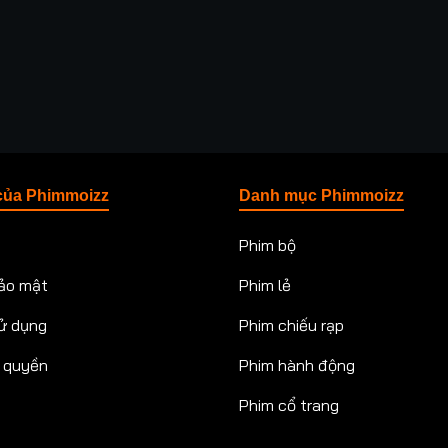
của Phimmoizz
Danh mục Phimmoizz
Phim bộ
ảo mật
Phim lẻ
ử dụng
Phim chiếu rạp
n quyền
Phim hành động
Phim cổ trang