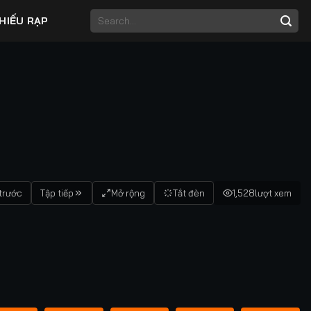
HIẾU RẠP
trước
Tập tiếp
Mở rộng
Tắt đèn
1,528
lượt xem