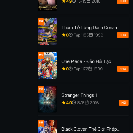
4.9
15/15
2018
FHD
#3
Thám Tử Lừng Danh Conan
0
Tập 1185
1996
FHD
#4
One Piece - Đảo Hải Tặc
0
Tập 1172
1999
FHD
#5
Stranger Things 1
xem: 191
Lượt xem: 1.6K
Lượt xem: 107
4.0
8/8
2016
HD
 Em Thích
Mùa Rực Rỡ Của Em
Mùa Xuân Tuổi 
ôi
#6
TẬP 36/36
★
0
TẬP 12/12
★
0
TẬP 1
Black Clover: Thế Giới Phép