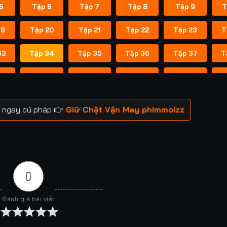
5
Tập 6
Tập 7
Tập 8
Tập 9
T
19
Tập 20
Tập 21
Tập 22
Tập 23
T
33
Tập 34
Tập 35
Tập 36
Tập 37
T
47
Tập 48
Tập 49
Tập 50
Tập 51
T
61
Tập 62
Tập 63
Tập 64
Tập 65
T
m ngay cú pháp 👉
Giữ Chặt Vận May phimmoizz
75
Tập 76
Tập 77
Tập 78
Tập 79
T
89
Tập 90
Tập 91
Tập 92
Tập 93
T
03
Tập 104
Tập 105
Tập 106
Tập 107
T
0
17
Tập 118
Tập 119
Tập 120
Tập 121
Đánh giá bài viết