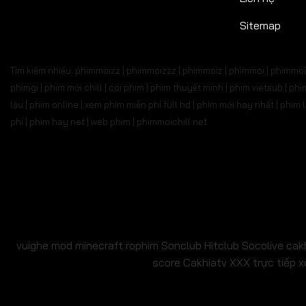
Sitemap
Tìm kiếm nhiều: phimmoizz | phimmoizzz | phimmoiz | phimmoi | phimmoi 
phimgi | phim mới chill | coi phim | phim thuyết minh | phim vietsub | 
lậu | phim online | xem phim miễn phí full hd | phim mới hay nhất | phi
phí | phim hay.net | web phim | phimmoichill net
vuighe
mod minecraft
rophim
Sonclub
Hitclub
Socolive
cak
score
Cakhiatv
XXX
trực tiếp x