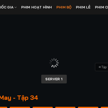
UỐC GIA
PHIM HOẠT HÌNH
PHIM BỘ
PHIM LẺ
PHIM C
Tập 
SERVER 1
May - Tập 34