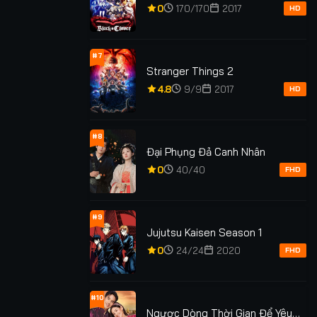
Thuật
0
170/170
2017
HD
#7
Stranger Things 2
4.8
9/9
2017
HD
#8
Đại Phụng Đả Canh Nhân
0
40/40
FHD
#9
Jujutsu Kaisen Season 1
0
24/24
2020
FHD
#10
Ngược Dòng Thời Gian Để Yêu