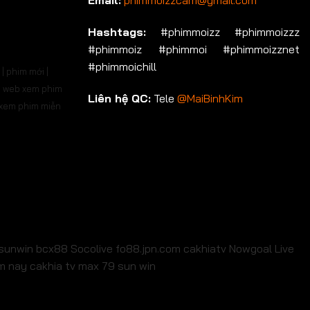
Email:
phimmoizzcam@gmail.com
Hashtags:
#phimmoizz #phimmoizzz
#phimmoiz #phimmoi #phimmoizznet
#phimmoichill
| phim mới |
 | web xem phim
Liên hệ QC:
Tele
@MaiBinhKim
b xem phim miễn
sunwin
bcx88
Socolive
fo88.jpn.com
cakhiatv
Nowgoal Live
em nay
cakhia tv
max 79
sun win