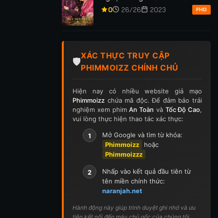
Anh Phần 2
0
26/26
2023
FHD
XÁC THỰC TRUY CẬP
🛡️
PHIMMOIZZ CHÍNH CHỦ
Hiện nay có nhiều website giả mạo
Phimmoizz
chứa mã độc. Để đảm bảo trải
nghiệm xem phim
An Toàn
và
Tốc Độ Cao
,
vui lòng thực hiện thao tác xác thực:
Mở Google và tìm từ khóa:
1
Phimmoizz
hoặc
Phimmoizzz
Nhấp vào kết quả đầu tiên từ
2
tên miền chính thức:
naranjah.net
Hành động này giúp trình duyệt ghi nhớ và ưu
tiên kết nối đến máy chủ gốc của chúng tôi.