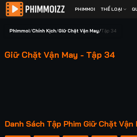
Bỏ
PHIMMOI
THỂ LOẠI
Q
qua
nội
dung
Phimmoi
/
Chính Kịch
/
Giữ Chặt Vận May
/
Tập 34
Giữ Chặt Vận May - Tập 34
00:00 / 00:00
Danh Sách Tập Phim Giữ Chặt Vận 