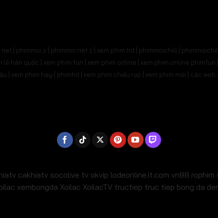
net | phimmoi.z | phimmoi.net z |
xem phim hd | phimmoichill | phimmoichil 
phim lẻ hàn quốc | xem phim fun | xem phim online | xem phim online phimfun
m lậu | xem phim hay | phimhd | xem phim chiếu rạp | xem phim mới | các we
hiatv
cakhiatv
socolive tv
okvip
lodeonline.it.com
vn88
rophim
oilac
xembongda Xoilac
XoilacTV tructiep
truc tiep bong da d