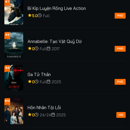
#7
Bí Kíp Luyện Rồng Live Action
5.0
Full
FHD
#8
Annabelle: Tạo Vật Quỷ Dữ
0
Full
2017
FHD
#9
Ga Tử Thần
0
Full
2025
FHD
#10
Hôn Nhân Tội Lỗi
0
24/24
2025
HD