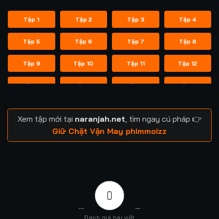
Tập 1
Tập 2
Tập 3
Tập 4
Tập 5
Tập 6
Tập 7
Tập 8
Tập 9
Tập 10
Tập 11
Tập 12
Tập 13
Tập 14
Tập 15
Tập 16
Tập 17
Tập 18
Tập 19
Tập 20
Xem tập mới tại
naranjah.net
, tìm ngay cú pháp 👉
Tập 21
Tập 22
Tập 23
Tập 24
Giữ Chặt Vận May phimmoizz
Tập 25
Tập 26
Tập 27
Tập 28
Tập 29
Tập 30
Tập 31
Tập 32
0
Tập 33
Tập 34
Tập 35
Tập 36
Đánh giá bài viết
Tập 37
Tập 38
Tập 39
Tập 40