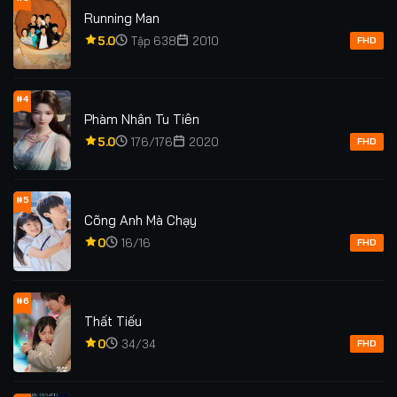
Tập 117
Tập 118
Tập 119
Tập 120
Running Man
5.0
Tập 638
2010
Tập 121
FHD
#4
Phàm Nhân Tu Tiên
5.0
176/176
2020
FHD
#5
Cõng Anh Mà Chạy
0
16/16
FHD
#6
Thất Tiếu
0
34/34
FHD