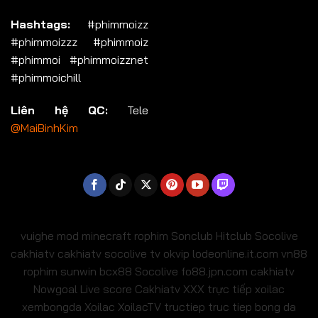
Hashtags:
#phimmoizz
#phimmoizzz #phimmoiz
#phimmoi #phimmoizznet
#phimmoichill
Liên hệ QC:
Tele
@MaiBinhKim
vuighe
mod minecraft
rophim
Sonclub
Hitclub
Socolive
cakhiatv
cakhiatv
socolive tv
okvip
lodeonline.it.com
vn88
rophim
sunwin
bcx88
Socolive
fo88.jpn.com
cakhiatv
Nowgoal Live score
Cakhiatv
XXX
trực tiếp xoilac
xembongda Xoilac
XoilacTV tructiep
truc tiep bong da