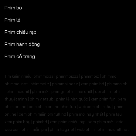
Phim bộ
Phim lẻ
Phim chiếu rạp
Phim hành động
Phim cổ trang
Tìm kiếm nhiều: phimmoizz | phimmoizzz | phimmoiz | phimmoi |
phimmoi net | phimmoi.z | phimmoi.net z |
xem phim hd | phimmoichill
| phimmoichil | phim mới | phimgi | phim mới chill | coi phim | phim
thuyết minh | phim vietsub | phim lẻ hàn quốc | xem phim fun | xem
phim online | xem phim online phimfun | web xem phim lậu | phim
online | xem phim miễn phí full hd | phim mới hay nhất | phim lậu |
xem phim hay | phimhd | xem phim chiếu rạp | xem phim mới | các
web xem phim miễn phí | phim hay.net | web phim | phimmoichill net