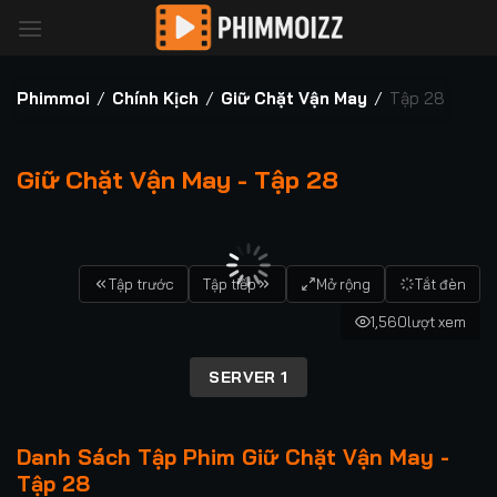
Bỏ
qua
nội
dung
Phimmoi
/
Chính Kịch
/
Giữ Chặt Vận May
/
Tập 28
Giữ Chặt Vận May - Tập 28
00:00 / 00:00
Tập trước
Tập tiếp
Mở rộng
Tắt đèn
1,560
lượt xem
SERVER 1
Danh Sách Tập Phim Giữ Chặt Vận May -
Tập 28