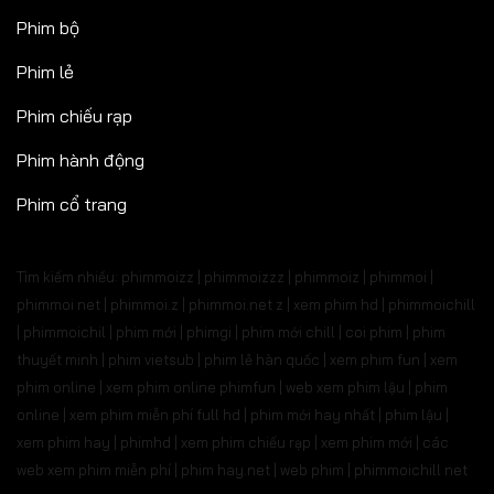
Phim bộ
Phim lẻ
Phim chiếu rạp
Phim hành động
Phim cổ trang
Tìm kiếm nhiều: phimmoizz | phimmoizzz | phimmoiz | phimmoi |
phimmoi net | phimmoi.z | phimmoi.net z |
xem phim hd | phimmoichill
| phimmoichil | phim mới | phimgi | phim mới chill | coi phim | phim
thuyết minh | phim vietsub | phim lẻ hàn quốc | xem phim fun | xem
phim online | xem phim online phimfun | web xem phim lậu | phim
online | xem phim miễn phí full hd | phim mới hay nhất | phim lậu |
xem phim hay | phimhd | xem phim chiếu rạp | xem phim mới | các
web xem phim miễn phí | phim hay.net | web phim | phimmoichill net