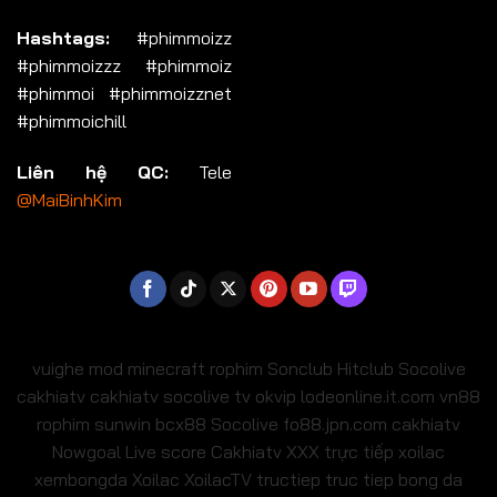
Hashtags:
#phimmoizz
#phimmoizzz #phimmoiz
#phimmoi #phimmoizznet
#phimmoichill
Liên hệ QC:
Tele
@MaiBinhKim
vuighe
mod minecraft
rophim
Sonclub
Hitclub
Socolive
cakhiatv
cakhiatv
socolive tv
okvip
lodeonline.it.com
vn88
rophim
sunwin
bcx88
Socolive
fo88.jpn.com
cakhiatv
Nowgoal Live score
Cakhiatv
XXX
trực tiếp xoilac
xembongda Xoilac
XoilacTV tructiep
truc tiep bong da