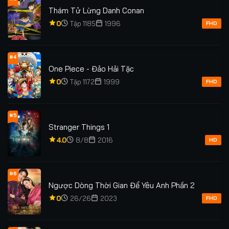
Tập 117
Tập 118
Tập 119
Tập 120
Thám Tử Lừng Danh Conan
0
Tập 1185
1996
Tập 121
FHD
#4
One Piece - Đảo Hải Tặc
0
Tập 1172
1999
FHD
#5
Stranger Things 1
4.0
8/8
2016
HD
#6
Ngược Dòng Thời Gian Để Yêu Anh Phần 2
0
26/26
2023
FHD