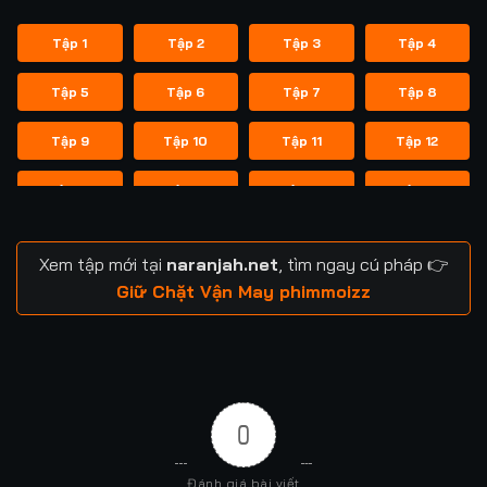
Tập 1
Tập 2
Tập 3
Tập 4
Tập 5
Tập 6
Tập 7
Tập 8
Tập 9
Tập 10
Tập 11
Tập 12
Tập 13
Tập 14
Tập 15
Tập 16
Tập 17
Tập 18
Tập 19
Tập 20
Xem tập mới tại
naranjah.net
, tìm ngay cú pháp 👉
Tập 21
Tập 22
Tập 23
Tập 24
Giữ Chặt Vận May phimmoizz
Tập 25
Tập 26
Tập 27
Tập 28
Tập 29
Tập 30
Tập 31
Tập 32
0
Tập 33
Tập 34
Tập 35
Tập 36
Đánh giá bài viết
Tập 37
Tập 38
Tập 39
Tập 40