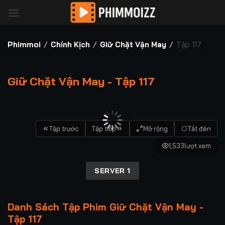
Bỏ
qua
nội
dung
Phimmoi
/
Chính Kịch
/
Giữ Chặt Vận May
/
Tập 117
Giữ Chặt Vận May - Tập 117
00:00 / 00:00
Tập trước
Tập tiếp
Mở rộng
Tắt đèn
1,533
lượt xem
SERVER 1
Danh Sách Tập Phim Giữ Chặt Vận May -
Tập 117