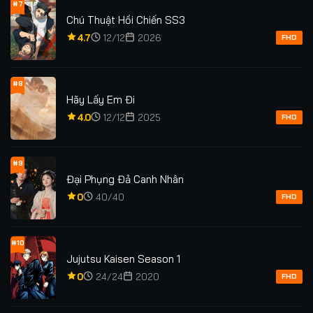
#7
Chú Thuật Hồi Chiến SS3
4.7
12/12
2026
FHD
#8
Hãy Lấy Em Đi
4.0
12/12
2025
FHD
#9
Đại Phụng Đả Canh Nhân
0
40/40
FHD
#10
Jujutsu Kaisen Season 1
0
24/24
2020
FHD