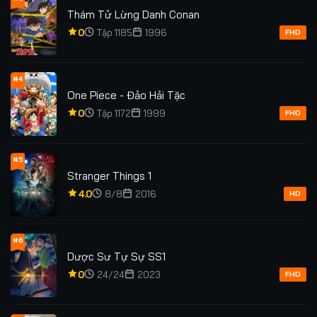
Tập 117
Tập 118
Tập 119
Tập 120
Thám Tử Lừng Danh Conan
0
Tập 1185
1996
Tập 121
FHD
#4
One Piece - Đảo Hải Tặc
0
Tập 1172
1999
FHD
#5
Stranger Things 1
4.0
8/8
2016
HD
#6
Dược Sư Tự Sự SS1
0
24/24
2023
FHD