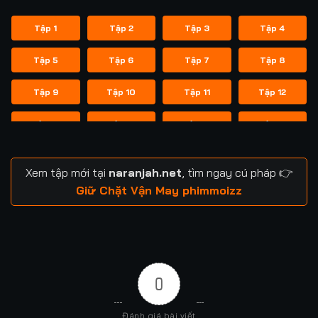
Tập 1
Tập 2
Tập 3
Tập 4
Tập 5
Tập 6
Tập 7
Tập 8
Tập 9
Tập 10
Tập 11
Tập 12
Tập 13
Tập 14
Tập 15
Tập 16
Tập 17
Tập 18
Tập 19
Tập 20
Xem tập mới tại
naranjah.net
, tìm ngay cú pháp 👉
Tập 21
Tập 22
Tập 23
Tập 24
Giữ Chặt Vận May phimmoizz
Tập 25
Tập 26
Tập 27
Tập 28
Tập 29
Tập 30
Tập 31
Tập 32
0
Tập 33
Tập 34
Tập 35
Tập 36
Đánh giá bài viết
Tập 37
Tập 38
Tập 39
Tập 40