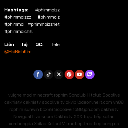
Hashtags:
#phimmoizz
#phimmoizzz #phimmoiz
#phimmoi #phimmoizznet
#phimmoichill
Liên hệ QC:
Tele
@MaiBinhKim
vuighe
mod minecraft
rophim
Sonclub
Hitclub
Socolive
cakhiatv
cakhiatv
socolive tv
okvip
lodeonline.it.com
vn88
rophim
sunwin
bcx88
Socolive
fo88.jpn.com
cakhiatv
Nowgoal Live score
Cakhiatv
XXX
trực tiếp xoilac
xembongda Xoilac
XoilacTV tructiep
truc tiep bong da