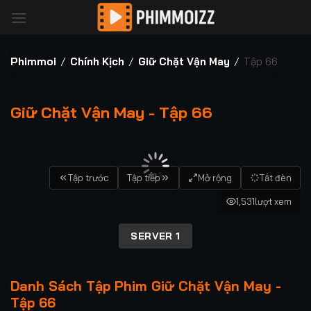
Bỏ
qua
nội
dung
Phimmoi
/
Chính Kịch
/
Giữ Chặt Vận May
/
Tập 66
Giữ Chặt Vận May - Tập 66
00:00 / 00:00
Tập trước
Tập tiếp
Mở rộng
Tắt đèn
1,531
lượt xem
SERVER 1
Danh Sách Tập Phim Giữ Chặt Vận May -
Tập 66