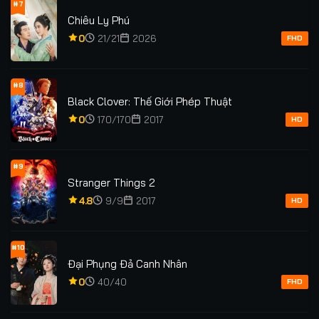
#7
Chiêu Ly Phú
0
21/21
2026
FHD
#8
Black Clover: Thế Giới Phép Thuật
0
170/170
2017
HD
#9
Stranger Things 2
4.8
9/9
2017
HD
#10
Đại Phụng Đả Canh Nhân
0
40/40
FHD