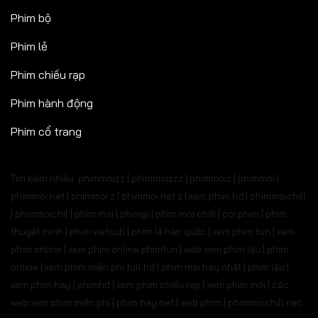
Phim bộ
Phim lẻ
Phim chiếu rạp
Phim hành động
Phim cổ trang
Tìm kiếm nhiều: phimmoizz | phimmoizzz | phimmoiz | phimmoi |
phimmoi net | phimmoi.z | phimmoi.net z |
xem phim hd | phimmoichill
| phimmoichil | phim mới | phimgi | phim mới chill | coi phim | phim
thuyết minh | phim vietsub | phim lẻ hàn quốc | xem phim fun | xem
phim online | xem phim online phimfun | web xem phim lậu | phim
online | xem phim miễn phí full hd | phim mới hay nhất | phim lậu |
xem phim hay | phimhd | xem phim chiếu rạp | xem phim mới | các
web xem phim miễn phí | phim hay.net | web phim | phimmoichill net