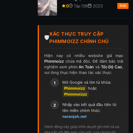
0
Tập 138
2023
FHD
XÁC THỰC TRUY CẬP
🛡️
PHIMMOIZZ CHÍNH CHỦ
Hiện nay có nhiều website giả mạo
Phimmoizz
chứa mã độc. Để đảm bảo trải
nghiệm xem phim
An Toàn
và
Tốc Độ Cao
,
vui lòng thực hiện thao tác xác thực:
Mở Google và tìm từ khóa:
1
Phimmoizz
hoặc
Phimmoizzz
Nhấp vào kết quả đầu tiên từ
2
tên miền chính thức:
naranjah.net
Hành động này giúp trình duyệt ghi nhớ và ưu
tiên kết nối đến máy chủ gốc của chúng tôi.