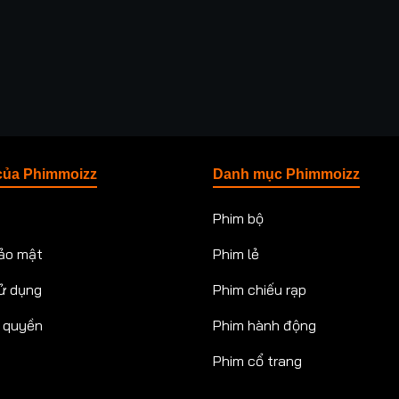
của Phimmoizz
Danh mục Phimmoizz
Phim bộ
ảo mật
Phim lẻ
ử dụng
Phim chiếu rạp
n quyền
Phim hành động
Phim cổ trang