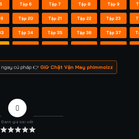
5
Tập 6
Tập 7
Tập 8
Tập 9
T
19
Tập 20
Tập 21
Tập 22
Tập 23
T
33
Tập 34
Tập 35
Tập 36
Tập 37
T
47
Tập 48
Tập 49
Tập 50
Tập 51
T
61
Tập 62
Tập 63
Tập 64
Tập 65
T
m ngay cú pháp 👉
Giữ Chặt Vận May phimmoizz
75
Tập 76
Tập 77
Tập 78
Tập 79
T
89
Tập 90
Tập 91
Tập 92
Tập 93
T
03
Tập 104
Tập 105
Tập 106
Tập 107
T
0
17
Tập 118
Tập 119
Tập 120
Tập 121
Đánh giá bài viết