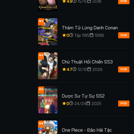
4.9
15/15
2018
FHD
#3
Thám Tử Lừng Danh Conan
0
Tập 1185
1996
FHD
#4
Chú Thuật Hồi Chiến SS3
4.7
12/12
2026
FHD
#5
Dược Sư Tự Sự SS2
xem: 121
Lượt xem: 13
Lượt xem: 2.5K
0
24/24
2025
FHD
Lão Tổ Luyện Thể
 Tiền Mặt
Thu Hút Mãnh L
Mạnh Nhất Lịch Sử
#6
TẬP 8/8
★
0
TẬP 37
★
5.0
TẬP 4
One Piece - Đảo Hải Tặc