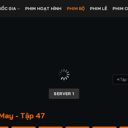
UỐC GIA
PHIM HOẠT HÌNH
PHIM BỘ
PHIM LẺ
PHIM C
Tập 
SERVER 1
May - Tập 47