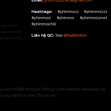
Email:
phimmoizzcam@gmail.com
Hashtags:
#phimmoizz #phimmoizzz
#phimmoiz #phimmoi #phimmoizznet
#phimmoichill
| phim mới |
 | web xem phim
Liên hệ QC:
Tele
@MaiBinhKim
b xem phim miễn
sunwin
bcx88
Socolive
fo88.jpn.com
cakhiatv
Nowgoal Live
em nay
cakhia tv
max 79
sun win