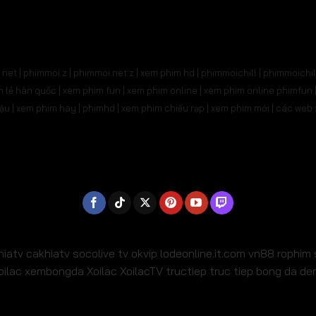
net | phimmoi.z | phimmoi.net z |
xem phim hd | phimmoichill | phimmoichil 
phim lẻ hàn quốc | xem phim fun | xem phim online | xem phim online phimfun
m lậu | xem phim hay | phimhd | xem phim chiếu rạp | xem phim mới | các we
hiatv
cakhiatv
socolive tv
okvip
lodeonline.it.com
vn88
rophim
oilac
xembongda Xoilac
XoilacTV tructiep
truc tiep bong da d