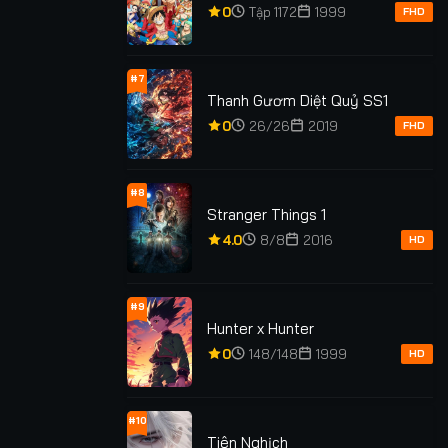
0
Tập 1172
1999
FHD
#7
Thanh Gươm Diệt Quỷ SS1
0
26/26
2019
FHD
#8
Stranger Things 1
4.0
8/8
2016
HD
#9
Hunter x Hunter
0
148/148
1999
HD
#10
Tiên Nghịch