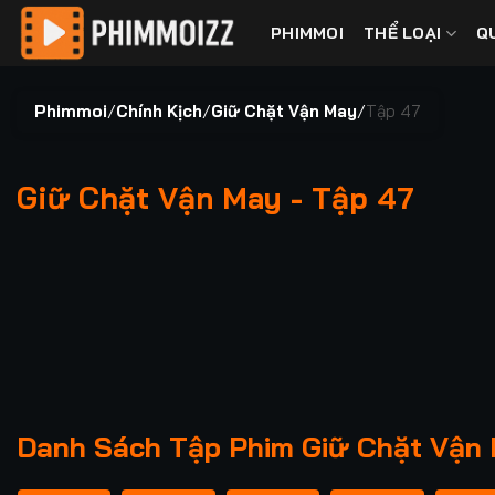
Bỏ
PHIMMOI
THỂ LOẠI
Q
qua
nội
dung
Phimmoi
/
Chính Kịch
/
Giữ Chặt Vận May
/
Tập 47
Giữ Chặt Vận May - Tập 47
00:00 / 00:00
Danh Sách Tập Phim Giữ Chặt Vận 