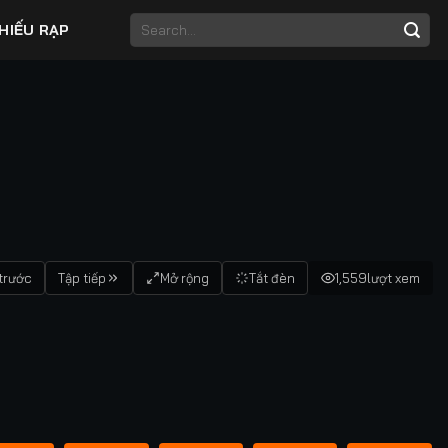
HIẾU RẠP
trước
Tập tiếp
Mở rộng
Tắt đèn
1,559
lượt xem