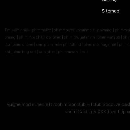
Sitemap
Tìm kiếm nhiều: phimmoizz | phimmoizzz | phimmoiz | phimmoi | phimmoi 
phimgi | phim mới chill | coi phim | phim thuyết minh | phim vietsub | 
lậu | phim online | xem phim miễn phí full hd | phim mới hay nhất | phi
phí | phim hay.net | web phim | phimmoichill net
vuighe
mod minecraft
rophim
Sonclub
Hitclub
Socolive
cak
score
Cakhiatv
XXX
trực tiếp x