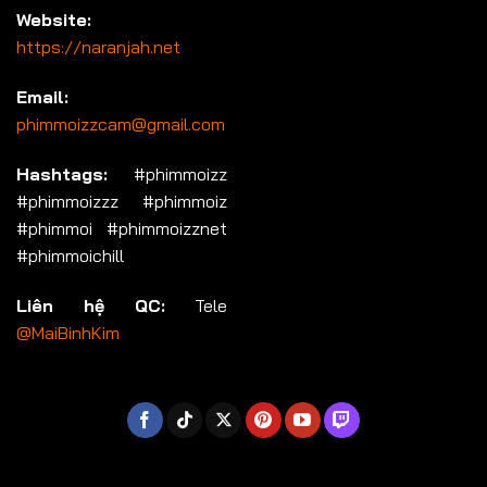
Website:
https://naranjah.net
Email:
phimmoizzcam@gmail.com
Hashtags:
#phimmoizz
#phimmoizzz #phimmoiz
#phimmoi #phimmoizznet
#phimmoichill
Liên hệ QC:
Tele
@MaiBinhKim