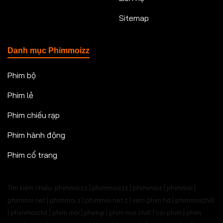
Sitemap
Danh mục Phimmoizz
Phim bộ
Phim lẻ
Phim chiếu rạp
Phim hành động
Phim cổ trang
Tìm kiếm nhiều: phimmoizz | phimmoizzz | phimmoiz | phimmoi |
phimmoi net | phimmoi.z | phimmoi.net z |
xem phim hd | phimmoichill
| phimmoichil | phim mới | phimgi | phim mới chill | coi phim | phim