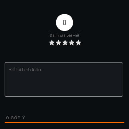
0
Đánh giá bài viết
0
GÓP Ý