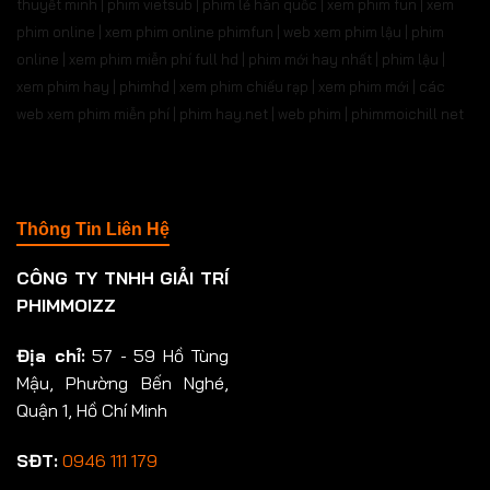
thuyết minh | phim vietsub | phim lẻ hàn quốc | xem phim fun | xem
phim online | xem phim online phimfun | web xem phim lậu | phim
online | xem phim miễn phí full hd | phim mới hay nhất | phim lậu |
xem phim hay | phimhd | xem phim chiếu rạp | xem phim mới | các
web xem phim miễn phí | phim hay.net | web phim | phimmoichill net
Thông Tin Liên Hệ
CÔNG TY TNHH GIẢI TRÍ
PHIMMOIZZ
Địa chỉ:
57 - 59 Hồ Tùng
Mậu, Phường Bến Nghé,
Quận 1, Hồ Chí Minh
SĐT:
0946 111 179