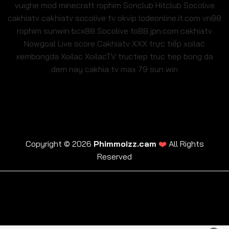
vuighe
mod minecraft
rophim
Sonclub
Hitclub
Socolive
cakhiatv
cakhiatv
socolive tv
okvip
lodeonline.it.com
vn88
rophim
sunwin
bcx88
Socolive
fo88.jpn.com
cakhiatv
Nowgoal Live score
Cakhiatv
XXX
trực tiếp xoilac
xembongda Xoilac
XoilacTV tructiep
truc tiep bong da
dem nay
cakhia tv
max 79
sun win
Copyright © 2026
Phimmoizz.cam
❤️
All Rights
Reserved
trực tiếp xoilac
xembongda Xoilac
XoilacTV tructiep
cakhia tv
truc tiep bong da dem nay