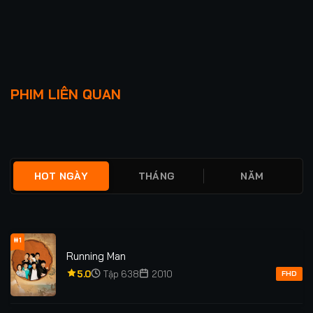
Lượt xem: 322
Lượt xem: 131
KHOM LƯNG
VẺ ĐẸP ĐỘC NHẤT
PHIM LIÊN QUAN
★
0
TẬP 36/36
★
0
TẬP 20/20
HOT NGÀY
THÁNG
NĂM
#1
Running Man
5.0
Tập 638
2010
FHD