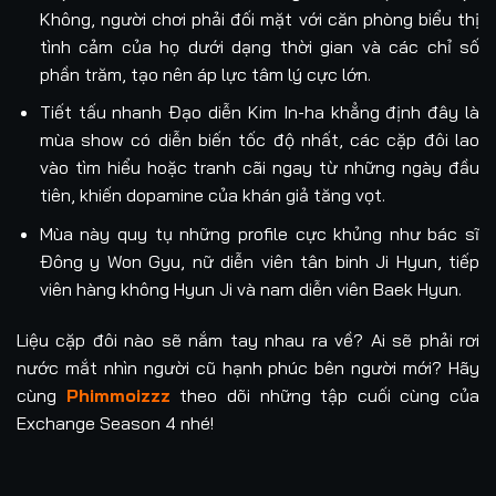
Không, người chơi phải đối mặt với căn phòng biểu thị
tình cảm của họ dưới dạng thời gian và các chỉ số
phần trăm, tạo nên áp lực tâm lý cực lớn.
Tiết tấu nhanh Đạo diễn Kim In-ha khẳng định đây là
mùa show có diễn biến tốc độ nhất, các cặp đôi lao
vào tìm hiểu hoặc tranh cãi ngay từ những ngày đầu
tiên, khiến dopamine của khán giả tăng vọt.
Mùa này quy tụ những profile cực khủng như bác sĩ
Đông y Won Gyu, nữ diễn viên tân binh Ji Hyun, tiếp
viên hàng không Hyun Ji và nam diễn viên Baek Hyun.
Liệu cặp đôi nào sẽ nắm tay nhau ra về? Ai sẽ phải rơi
nước mắt nhìn người cũ hạnh phúc bên người mới? Hãy
cùng
Phimmoizzz
theo dõi những tập cuối cùng của
Exchange Season 4 nhé!