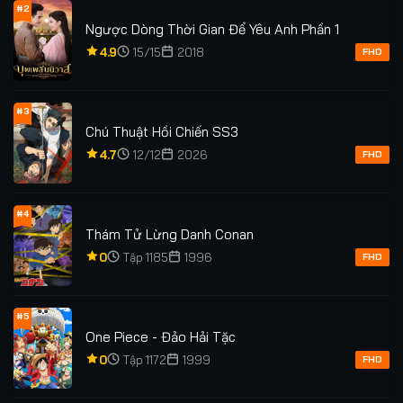
#2
Ngược Dòng Thời Gian Để Yêu Anh Phần 1
4.9
15/15
2018
FHD
#3
Chú Thuật Hồi Chiến SS3
4.7
12/12
2026
FHD
#4
Thám Tử Lừng Danh Conan
0
Tập 1185
1996
FHD
#5
One Piece - Đảo Hải Tặc
0
Tập 1172
1999
FHD