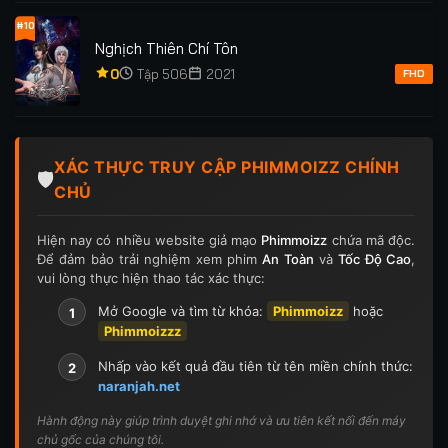
#10
Nghịch Thiên Chí Tôn
0
Tập 506
2021
FHD
XÁC THỰC TRUY CẬP PHIMMOIZZ CHÍNH
🛡️
CHỦ
Hiện nay có nhiều website giả mạo
Phimmoizz
chứa mã độc.
Để đảm bảo trải nghiệm xem phim
An Toàn
và
Tốc Độ Cao
,
vui lòng thực hiện thao tác xác thực:
Mở Google và tìm từ khóa:
Phimmoizz
hoặc
1
Phimmoizzz
Nhấp vào kết quả đầu tiên từ tên miền chính thức:
2
naranjah.net
Hành động này giúp trình duyệt ghi nhớ và ưu tiên kết nối đến máy
chủ gốc của chúng tôi.