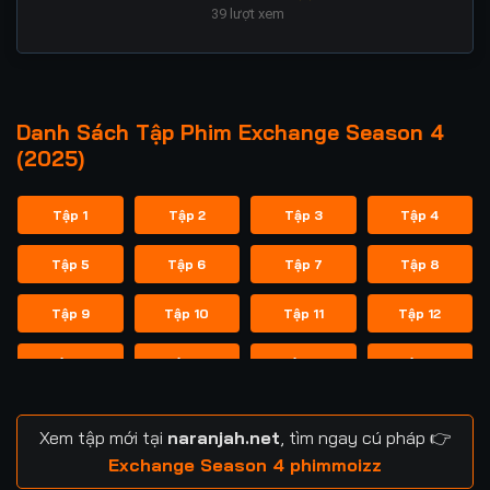
39
lượt xem
Danh Sách Tập Phim Exchange Season 4
(2025)
Tập 1
Tập 2
Tập 3
Tập 4
Tập 5
Tập 6
Tập 7
Tập 8
Tập 9
Tập 10
Tập 11
Tập 12
Tập 13
Tập 14
Tập 15
Tập 16
Tập 17
Tập 18
Tập 19
Tập 20
Xem tập mới tại
naranjah.net
, tìm ngay cú pháp 👉
Tập 21
Exchange Season 4 phimmoizz