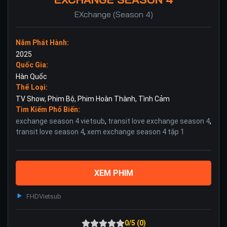
EXchange (Season 4)
Năm Phát Hành:
2025
Quốc Gia:
Hàn Quốc
Thể Loại:
TV Show
,
Phim Bộ
,
Phim Hoàn Thành
,
Tình Cảm
Tìm Kiếm Phổ Biến:
exchange season 4 vietsub
,
transit love exchange season 4
,
transit love season 4
,
xem exchange season 4 tập 1
XEM PHIM
FHD
Vietsub
0/5 (0)