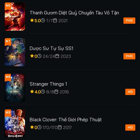
#6
Thanh Gươm Diệt Quỷ Chuyến Tàu Vô Tận
5.0
7/7
2021
FHD
#7
Dược Sư Tự Sự SS1
0
24/24
2023
FHD
#8
Stranger Things 1
4.0
8/8
2016
HD
#9
Black Clover: Thế Giới Phép Thuật
0
170/170
2017
HD