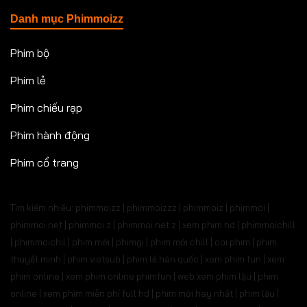
Danh mục Phimmoizz
Phim bộ
Phim lẻ
Phim chiếu rạp
Phim hành động
Phim cổ trang
Tìm kiếm nhiều: phimmoizz | phimmoizzz | phimmoiz | phimmoi |
phimmoi net | phimmoi.z | phimmoi.net z |
xem phim hd | phimmoichill
| phimmoichil | phim mới | phimgi | phim mới chill | coi phim | phim
thuyết minh | phim vietsub | phim lẻ hàn quốc | xem phim fun | xem
phim online | xem phim online phimfun | web xem phim lậu | phim
online | xem phim miễn phí full hd | phim mới hay nhất | phim lậu |