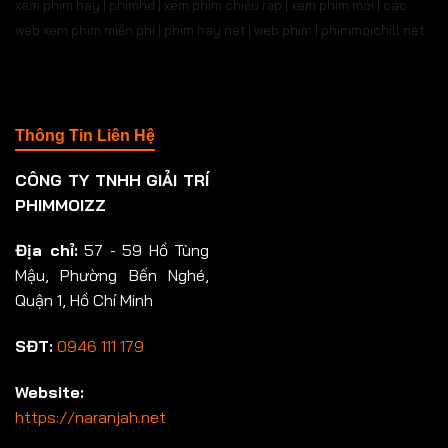
xem phim hay | phimhd | xem phim chiếu rạp | xem phim mới | các
web xem phim miễn phí | phim hay.net | web phim | phimmoichill net
Thông Tin Liên Hệ
CÔNG TY TNHH GIẢI TRÍ
PHIMMOIZZ
Địa chỉ:
57 - 59 Hồ Tùng
Mậu, Phường Bến Nghé,
Quận 1, Hồ Chí Minh
SĐT:
0946 111 179
Website:
https://naranjah.net