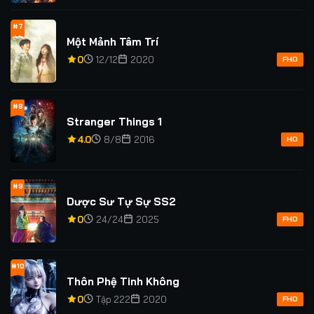
#7
Một Mảnh Tâm Trí
0
12/12
2020
FHD
#8
Stranger Things 1
4.0
8/8
2016
HD
#9
Dược Sư Tự Sự SS2
0
24/24
2025
FHD
#10
Thôn Phệ Tinh Không
0
Tập 222
2020
FHD