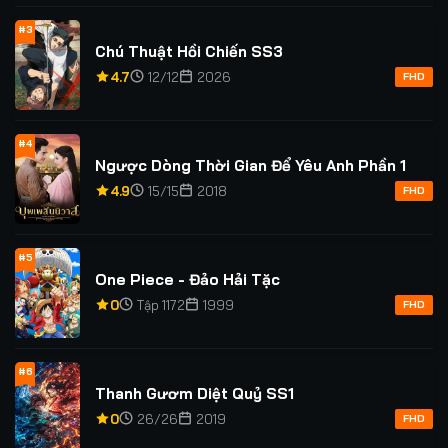
#3
Chú Thuật Hồi Chiến SS3
4.7
12/12
2026
FHD
#4
Ngược Dòng Thời Gian Để Yêu Anh Phần 1
4.9
15/15
2018
FHD
#5
One Piece - Đảo Hải Tặc
0
Tập 1172
1999
FHD
#6
Thanh Gươm Diệt Quỷ SS1
0
26/26
2019
FHD