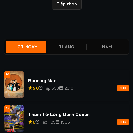
viết
Tiếp theo
HOT NGÀY
THÁNG
NĂM
#1
Running Man
5.0
Tập 638
2010
FHD
#2
Thám Tử Lừng Danh Conan
0
Tập 1185
1996
FHD