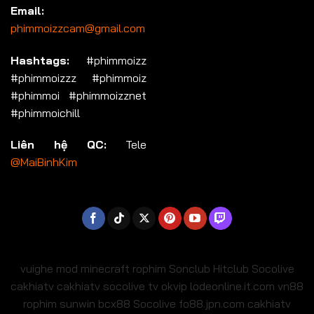
Email:
phimmoizzcam@gmail.com
Hashtags:
#phimmoizz
#phimmoizzz #phimmoiz
#phimmoi #phimmoizznet
#phimmoichill
Liên hệ QC:
Tele
@MaiBinhKim
vuighe
mod minecraft
rophim
Sonclub
Hitclub
Socolive
cakhiatv
cakhiatv
socolive tv
okvip
lodeonline.it.com
vn88
rophim
sunwin
bcx88
Socolive
fo88.jpn.com
cakhiatv