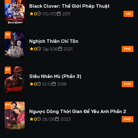
Black Clover: Thế Giới Phép Thuật
0
170/170
2017
HD
#8
Nghịch Thiên Chí Tôn
0
Tập 506
2021
FHD
#9
Siêu Nhân Mù (Phần 3)
0
13/13
2018
FHD
#10
Ngược Dòng Thời Gian Để Yêu Anh Phần 2
0
26/26
2023
FHD