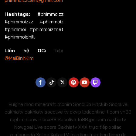
Hashtags:
#phimmoizz
#phimmoizzz #phimmoiz
#phimmoi #phimmoizznet
#phimmoichill
Liên hệ QC:
Tele
@MaiBinhKim
vuighe
mod minecraft
rophim
Sonclub
Hitclub
Socolive
cakhiatv
cakhiatv
socolive tv
okvip
lodeonline.it.com
vn88
rophim
sunwin
bcx88
Socolive
fo88.jpn.com
cakhiatv
Nowgoal Live score
Cakhiatv
XXX
trực tiếp xoilac
xembongda Xoilac
XoilacTV tructiep
truc tiep bong da