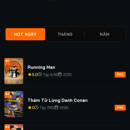
viết
HOT NGÀY
THÁNG
NĂM
#1
Running Man
5.0
Tập 638
2010
FHD
#2
Thám Tử Lừng Danh Conan
0
Tập 1185
1996
FHD
#3