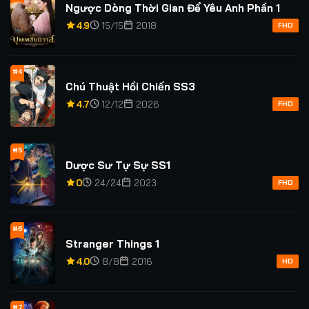
Ngược Dòng Thời Gian Để Yêu Anh Phần 1
4.9
15/15
2018
FHD
#4
Chú Thuật Hồi Chiến SS3
4.7
12/12
2026
FHD
#5
Dược Sư Tự Sự SS1
0
24/24
2023
FHD
#6
Stranger Things 1
4.0
8/8
2016
HD
#7