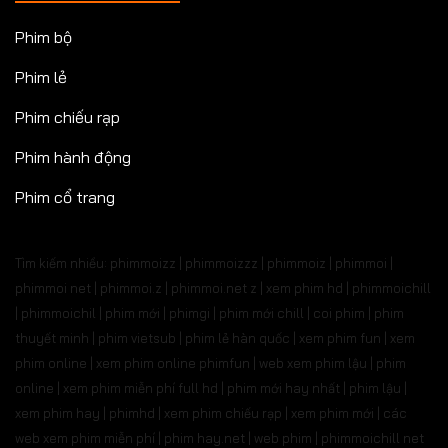
Phim bộ
Phim lẻ
Phim chiếu rạp
Phim hành động
Phim cổ trang
Tìm kiếm nhiều: phimmoizz | phimmoizzz | phimmoiz | phimmoi |
phimmoi net | phimmoi.z | phimmoi.net z |
xem phim hd | phimmoichill
| phimmoichil | phim mới | phimgi | phim mới chill | coi phim | phim
thuyết minh | phim vietsub | phim lẻ hàn quốc | xem phim fun | xem
phim online | xem phim online phimfun | web xem phim lậu | phim
online | xem phim miễn phí full hd | phim mới hay nhất | phim lậu |
xem phim hay | phimhd | xem phim chiếu rạp | xem phim mới | các
web xem phim miễn phí | phim hay.net | web phim | phimmoichill net