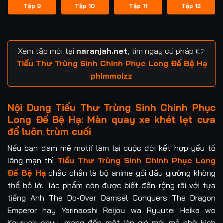
Tập 9
Tập 10
Tập 11
Tập 12
Xem tập mới tại
naranjah.net
, tìm ngay cú pháp 👉
Tiểu Thư Trùng Sinh Chinh Phục Long Đế Bệ Hạ
phimmoizz
Nội Dung Tiểu Thư Trùng Sinh Chinh Phục
Long Đế Bệ Hạ: Màn quay xe khét lẹt cưa
đổ luôn trùm cuối
Nếu bạn đam mê motif làm lại cuộc đời kết hợp yếu tố
lãng mạn thì
Tiểu Thư Trùng Sinh Chinh Phục Long
Đế Bệ Hạ
chắc chắn là bộ anime gối đầu giường không
thể bỏ lỡ. Tác phẩm còn được biết đến rộng rãi với tựa
tiếng Anh The Do-Over Damsel Conquers The Dragon
Emperor hay Yarinaoshi Reijou wa Ryuutei Heika wo
Kouryakuchuu, mang đến một làn gió mới mẻ nhờ kịch