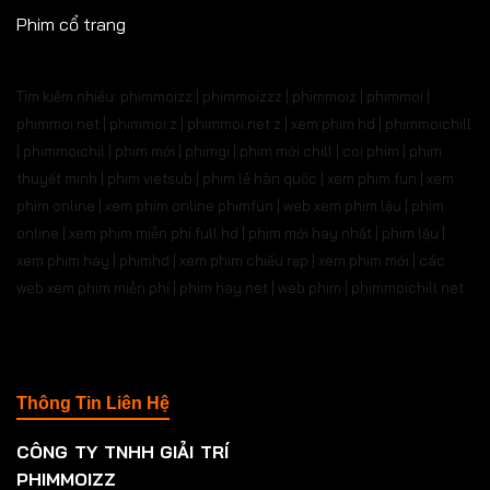
Phim cổ trang
Tìm kiếm nhiều: phimmoizz | phimmoizzz | phimmoiz | phimmoi |
phimmoi net | phimmoi.z | phimmoi.net z |
xem phim hd | phimmoichill
| phimmoichil | phim mới | phimgi | phim mới chill | coi phim | phim
thuyết minh | phim vietsub | phim lẻ hàn quốc | xem phim fun | xem
phim online | xem phim online phimfun | web xem phim lậu | phim
online | xem phim miễn phí full hd | phim mới hay nhất | phim lậu |
xem phim hay | phimhd | xem phim chiếu rạp | xem phim mới | các
web xem phim miễn phí | phim hay.net | web phim | phimmoichill net
Thông Tin Liên Hệ
CÔNG TY TNHH GIẢI TRÍ
PHIMMOIZZ