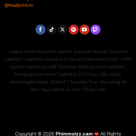
@MaiBinhKim
vuighe
mod minecraft
rophim
Sonclub
Hitclub
Socolive
cakhiatv
cakhiatv
socolive tv
okvip
lodeonline.it.com
vn88
rophim
sunwin
bcx88
Socolive
fo88.jpn.com
cakhiatv
Nowgoal Live score
Cakhiatv
XXX
trực tiếp xoilac
xembongda Xoilac
XoilacTV tructiep
truc tiep bong da
dem nay
cakhia tv
max 79
sun win
Copyright © 2026
Phimmoizz.cam
❤️
All Rights