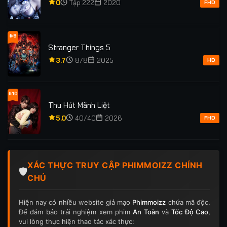
0
Tập 222
2020
FHD
#9
Stranger Things 5
3.7
8/8
2025
HD
#10
Thu Hút Mãnh Liệt
5.0
40/40
2026
FHD
XÁC THỰC TRUY CẬP PHIMMOIZZ CHÍNH
🛡️
CHỦ
Hiện nay có nhiều website giả mạo
Phimmoizz
chứa mã độc.
Để đảm bảo trải nghiệm xem phim
An Toàn
và
Tốc Độ Cao
,
vui lòng thực hiện thao tác xác thực: