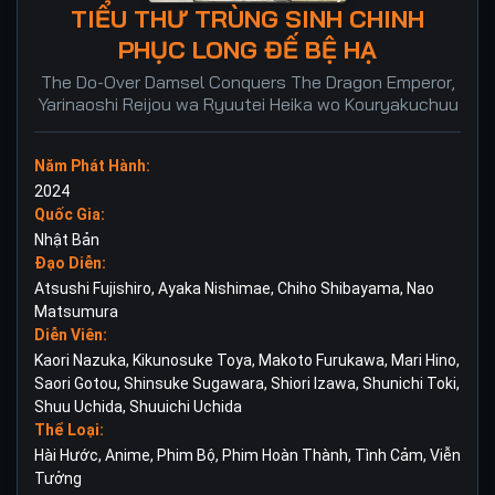
TIỂU THƯ TRÙNG SINH CHINH
PHỤC LONG ĐẾ BỆ HẠ
The Do-Over Damsel Conquers The Dragon Emperor,
Yarinaoshi Reijou wa Ryuutei Heika wo Kouryakuchuu
Năm Phát Hành:
2024
Quốc Gia:
Nhật Bản
Đạo Diễn:
Atsushi Fujishiro
,
Ayaka Nishimae
,
Chiho Shibayama
,
Nao
Matsumura
Diễn Viên:
Kaori Nazuka
,
Kikunosuke Toya
,
Makoto Furukawa
,
Mari Hino
,
Saori Gotou
,
Shinsuke Sugawara
,
Shiori Izawa
,
Shunichi Toki
,
Shuu Uchida
,
Shuuichi Uchida
Thể Loại:
Hài Hước
,
Anime
,
Phim Bộ
,
Phim Hoàn Thành
,
Tình Cảm
,
Viễn
Tưởng