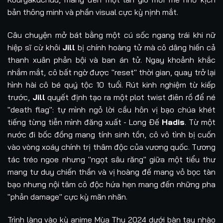
bản thông minh và phần visual cực kỳ nịnh mắt.
Câu chuyện mở bát bằng một cú sốc ngang trái khi nữ
hiệp sĩ cừ khôi
Jill
bị chính hoàng tử mà cô dâng hiến cả
thanh xuân phản bội và ban án tử. Ngay khoảnh khắc
nhắm mắt, cô bất ngờ được "reset" thời gian, quay trở lại
hình hài cô bé quý tộc 10 tuổi. Rút kinh nghiệm từ kiếp
trước,
Jill
quyết định tạo ra một plot twist điên rồ để né
"death flag": tự mình ngỏ lời cầu hôn vị bạo chúa khét
tiếng từng tiễn mình đăng xuất - Long Đế
Hadis
. Từ một
nước đi bốc đồng mang tính sinh tồn, cô vô tình bị cuốn
vào vòng xoáy chính trị thâm độc của vương quốc. Tương
tác tréo ngoe nhưng "ngọt sâu răng" giữa một tiểu thư
mang tư duy chiến thần và vị hoàng đế mang vỏ bọc tàn
bạo nhưng nội tâm cô độc hứa hẹn mang đến những pha
"phản damage" cực kỳ mãn nhãn.
Trình làng vào kỳ anime Mùa Thu 2024 dưới bàn tay nhào