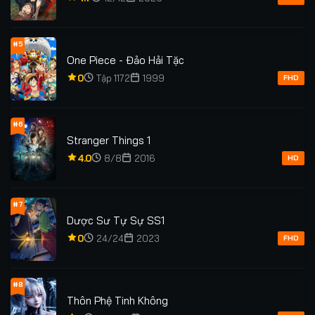
#5
One Piece - Đảo Hải Tặc
0
Tập 1172
1999
FHD
#6
Stranger Things 1
4.0
8/8
2016
HD
#7
Dược Sư Tự Sự SS1
0
24/24
2023
FHD
#8
Thôn Phệ Tinh Không