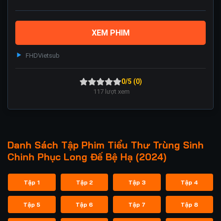
XEM PHIM
FHD
Vietsub
0/5 (0)
117
lượt xem
Danh Sách Tập Phim Tiểu Thư Trùng Sinh
Chinh Phục Long Đế Bệ Hạ (2024)
Tập 1
Tập 2
Tập 3
Tập 4
Tập 5
Tập 6
Tập 7
Tập 8