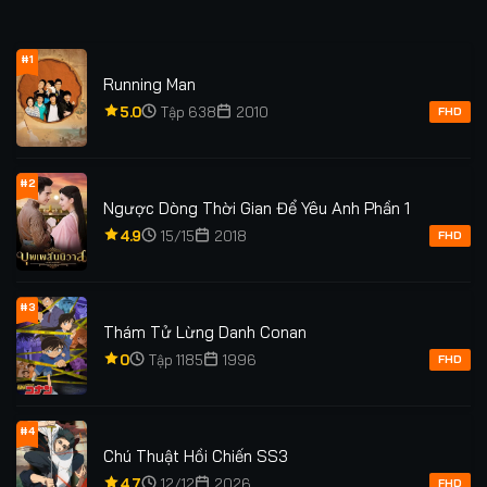
#1
Running Man
5.0
Tập 638
2010
FHD
#2
Ngược Dòng Thời Gian Để Yêu Anh Phần 1
4.9
15/15
2018
FHD
#3
Thám Tử Lừng Danh Conan
0
Tập 1185
1996
FHD
#4
Chú Thuật Hồi Chiến SS3
4.7
12/12
2026
FHD