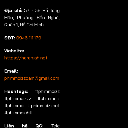
Địa chỉ:
57 - 59 Hồ Tùng
Mậu, Phường Bến Nghé,
Quận 1, Hồ Chí Minh
SĐT:
0946 111 179
Website:
https://naranjah.net
Email:
phimmoizzcam@gmail.com
Hashtags:
#phimmoizz
#phimmoizzz #phimmoiz
#phimmoi #phimmoizznet
#phimmoichill
Liên hệ QC:
Tele