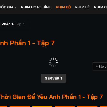
UỐC GIA
PHIM HOẠT HÌNH
PHIM BỘ
PHIM LẺ
PHIM C
 Phần 1
/
Tập 7
h Phần 1 - Tập 7
Tập t
SERVER 1
ời Gian Để Yêu Anh Phần 1 - Tập 7