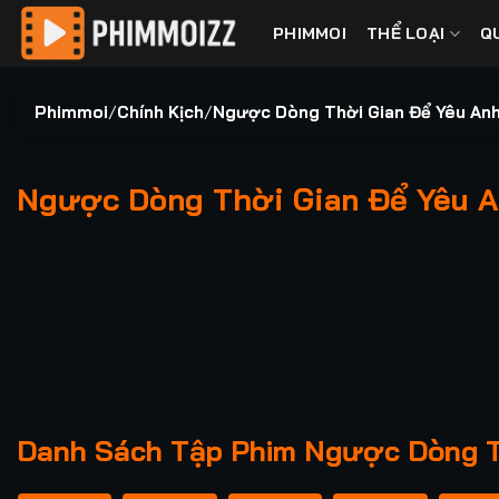
Bỏ
PHIMMOI
THỂ LOẠI
Q
qua
nội
dung
Phimmoi
/
Chính Kịch
/
Ngược Dòng Thời Gian Để Yêu Anh
Ngược Dòng Thời Gian Để Yêu An
00:00 / 00:00
Danh Sách Tập Phim Ngược Dòng Th