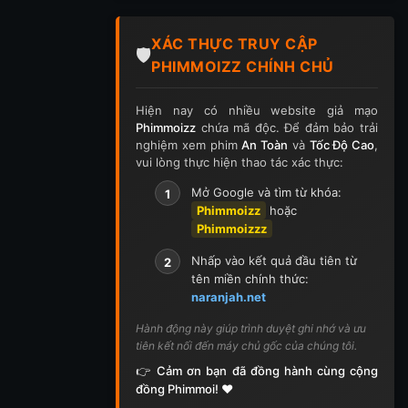
XÁC THỰC TRUY CẬP
🛡️
PHIMMOIZZ CHÍNH CHỦ
Hiện nay có nhiều website giả mạo
Phimmoizz
chứa mã độc. Để đảm bảo trải
nghiệm xem phim
An Toàn
và
Tốc Độ Cao
,
vui lòng thực hiện thao tác xác thực:
Mở Google và tìm từ khóa:
1
Phimmoizz
hoặc
Phimmoizzz
Nhấp vào kết quả đầu tiên từ
2
tên miền chính thức:
naranjah.net
Hành động này giúp trình duyệt ghi nhớ và ưu
tiên kết nối đến máy chủ gốc của chúng tôi.
👉 Cảm ơn bạn đã đồng hành cùng cộng
đồng Phimmoi! ❤️