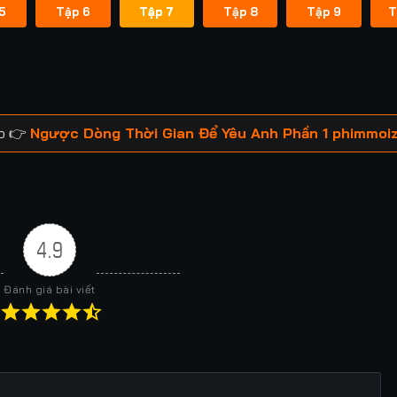
5
Tập 6
Tập 7
Tập 8
Tập 9
T
áp 👉
Ngược Dòng Thời Gian Để Yêu Anh Phần 1 phimmoi
4.9
Đánh giá bài viết