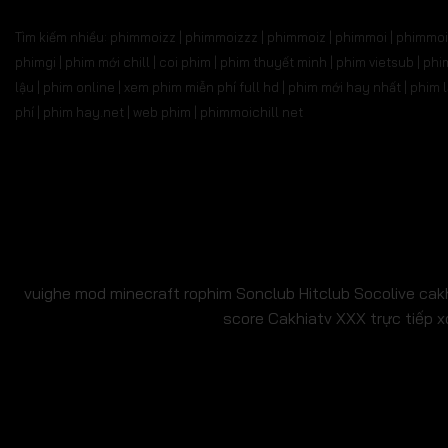
Tìm kiếm nhiều: phimmoizz | phimmoizzz | phimmoiz | phimmoi | phimmoi 
phimgi | phim mới chill | coi phim | phim thuyết minh | phim vietsub | 
lậu | phim online | xem phim miễn phí full hd | phim mới hay nhất | phi
phí | phim hay.net | web phim | phimmoichill net
vuighe
mod minecraft
rophim
Sonclub
Hitclub
Socolive
cak
score
Cakhiatv
XXX
trực tiếp x