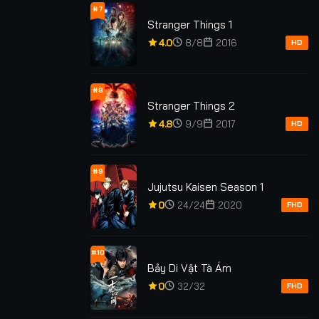
#7
TẬP 24/24
★
0
TẬP 32/32
★
0
TẬP 2
Stranger Things 1
4.0
8/8
2016
HD
#8
Stranger Things 2
4.8
9/9
2017
HD
#9
Jujutsu Kaisen Season 1
0
24/24
2020
FHD
#10
Bảy Di Vật Tà Ám
0
32/32
FHD