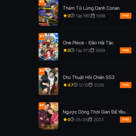
#3
Thám Tử Lừng Danh Conan
0
Tập 1185
1996
FHD
#4
One Piece - Đảo Hải Tặc
0
Tập 1172
1999
FHD
#5
Chú Thuật Hồi Chiến SS3
4.7
12/12
2026
FHD
#6
Ngược Dòng Thời Gian Để Yêu
Lượt xem: 411
Lượt xem: 143
Anh Phần 2
0
26/26
2023
FHD
Thể Kiểm
Rồng Ngậm Ng
Bảy Di Vật Tà Ám
Con Tim
Quý Thuở Nào