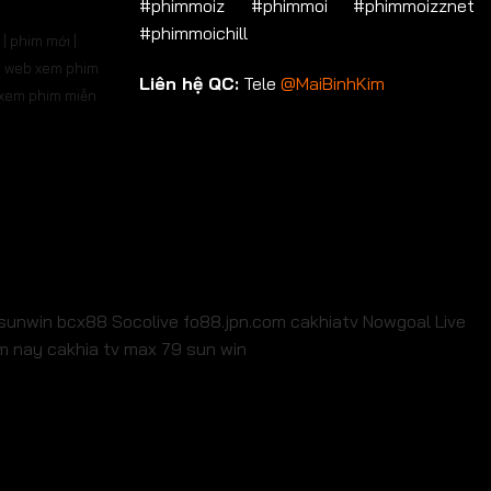
#phimmoiz #phimmoi #phimmoizznet
#phimmoichill
| phim mới |
 | web xem phim
Liên hệ QC:
Tele
@MaiBinhKim
b xem phim miễn
sunwin
bcx88
Socolive
fo88.jpn.com
cakhiatv
Nowgoal Live
em nay
cakhia tv
max 79
sun win