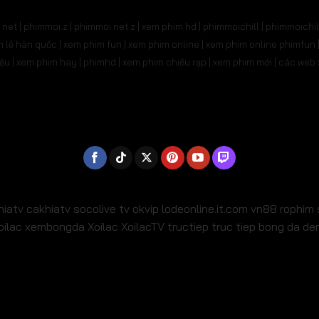
net | phimmoi.z | phimmoi.net z |
xem phim hd | phimmoichill | phimmoichil 
phim lẻ hàn quốc | xem phim fun | xem phim online | xem phim online phimfun
m lậu | xem phim hay | phimhd | xem phim chiếu rạp | xem phim mới | các we
hiatv
cakhiatv
socolive tv
okvip
lodeonline.it.com
vn88
rophim
oilac
xembongda Xoilac
XoilacTV tructiep
truc tiep bong da d