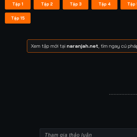
Tập 1
Tập 2
Tập 3
Tập 4
Tập 
Tập 15
Xem tập mới tại
naranjah.net
, tìm ngay cú ph