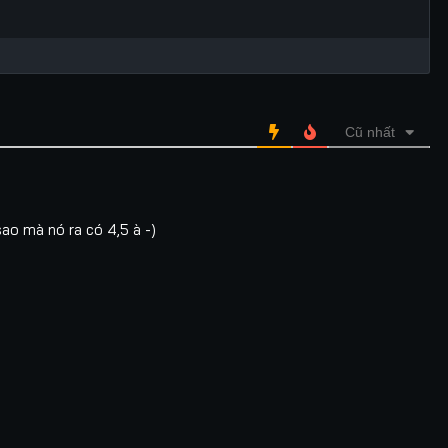
Cũ nhất
sao mà nó ra có 4,5 à -)
Lượt xem: 70
Lượt xem: 270
 Im Lặng Của Bầy
Khi Cuộc Đời Cho
Chẳng 
Cừu
Bạn Quả Quýt
Soát 