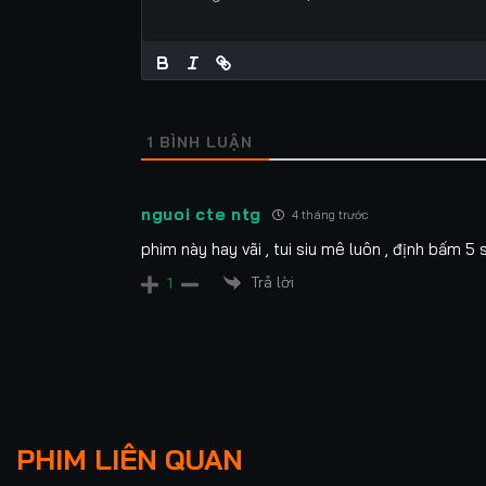
1
BÌNH LUẬN
nguoi cte ntg
4 tháng trước
phim này hay vãi , tui siu mê luôn , định bấm 5 
Trả lời
1
Lượt xem: 351
Lượt xem: 559
Gửi Tên Trộm Dấu
Sự
PHIM LIÊN QUAN
Xà Thần Lấy Vợ
Yêu Của Ta