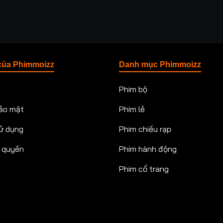
của Phimmoizz
Danh mục Phimmoizz
Phim bộ
ảo mật
Phim lẻ
ử dụng
Phim chiếu rạp
n quyền
Phim hành động
Phim cổ trang