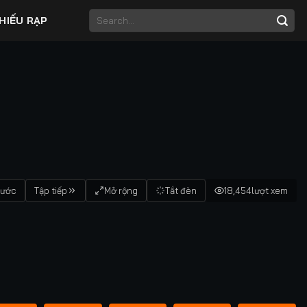
HIẾU RẠP
rước
Tập tiếp
Mở rộng
Tắt đèn
18,454
lượt xem