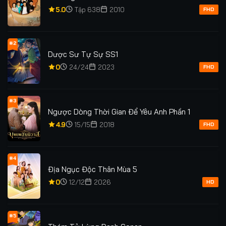
5.0
Tập 638
2010
FHD
#2
Dược Sư Tự Sự SS1
0
24/24
2023
FHD
#3
Ngược Dòng Thời Gian Để Yêu Anh Phần 1
4.9
15/15
2018
FHD
#4
Địa Ngục Độc Thân Mùa 5
0
12/12
2026
HD
#5