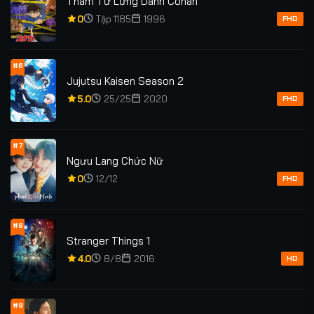
Thám Tử Lừng Danh Conan
0
Tập 1185
1996
FHD
#6
Jujutsu Kaisen Season 2
5.0
25/25
2020
FHD
#7
Ngưu Lang Chức Nữ
0
12/12
FHD
#8
Stranger Things 1
4.0
8/8
2016
HD
#9