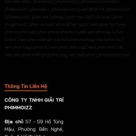
Tìm kiếm nhiều: phimmoizz | phimmoizzz | phimmoiz | phimmoi |
phimmoi net | phimmoi.z | phimmoi.net z |
xem phim hd | phimmoichill
| phimmoichil | phim mới | phimgi | phim mới chill | coi phim | phim
thuyết minh | phim vietsub | phim lẻ hàn quốc | xem phim fun | xem
phim online | xem phim online phimfun | web xem phim lậu | phim
online | xem phim miễn phí full hd | phim mới hay nhất | phim lậu |
xem phim hay | phimhd | xem phim chiếu rạp | xem phim mới | các
web xem phim miễn phí | phim hay.net | web phim | phimmoichill net
Thông Tin Liên Hệ
CÔNG TY TNHH GIẢI TRÍ
PHIMMOIZZ
Địa chỉ:
57 - 59 Hồ Tùng
Mậu, Phường Bến Nghé,