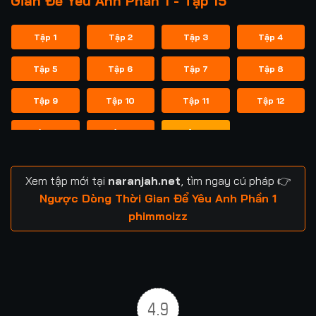
Gian Để Yêu Anh Phần 1 - Tập 15
Tập 1
Tập 2
Tập 3
Tập 4
Tập 5
Tập 6
Tập 7
Tập 8
Tập 9
Tập 10
Tập 11
Tập 12
Tập 13
Tập 14
Tập 15
Xem tập mới tại
naranjah.net
, tìm ngay cú pháp 👉
Ngược Dòng Thời Gian Để Yêu Anh Phần 1
phimmoizz
4.9