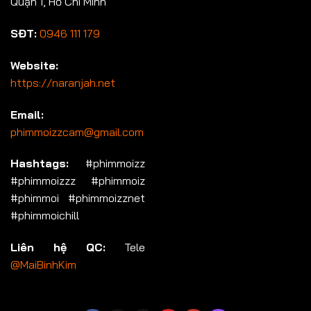
Quận 1, Hồ Chí Minh
SĐT:
0946 111 179
Website:
https://naranjah.net
Email:
phimmoizzcam@gmail.com
Hashtags:
#phimmoizz
#phimmoizzz #phimmoiz
#phimmoi #phimmoizznet
#phimmoichill
Liên hệ QC:
Tele
@MaiBinhKim