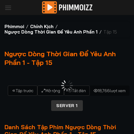
Bỏ
qua
nội
dung
Phimmoi
/
Chính Kịch
/
Ngược Dòng Thời Gian Để Yêu Anh Phần 1
/
Tập 15
Ngược Dòng Thời Gian Để Yêu Anh
Phần 1 - Tập 15
00:00 / 00:00
Tập trước
Mở rộng
Tắt đèn
18,766
lượt xem
SERVER 1
Danh Sách Tập Phim Ngược Dòng Thời