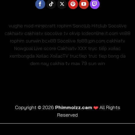
vuighe
mod minecraft
rophim
Sonclub
Hitclub
Socolive
cakhiatv
cakhiatv
socolive tv
okvip
lodeonline.it.com
vn88
rophim
sunwin
bcx88
Socolive
fo88.jpn.com
cakhiatv
Nowgoal Live score
Cakhiatv
XXX
trực tiếp xoilac
xembongda Xoilac
XoilacTV tructiep
truc tiep bong da
dem nay
cakhia tv
max 79
sun win
❤️
Copyright © 2026
Phimmoizz.cam
All Rights
Reserved
trực tiếp xoilac
xembongda Xoilac