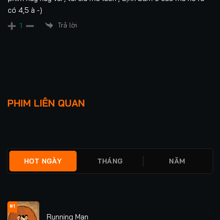
có 4,5 à -)
Trả lời
1
Lượt xem: 52
Lượt xem: 419
Khúc Biến Tấu Ánh
Quân Bất Trì
PHIM LIÊN QUAN
Trăng
★
0
TẬP 24/24
★
0
TẬP 36/36
HOT NGÀY
THÁNG
NĂM
#1
Running Man