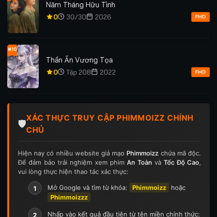
Năm Tháng Hữu Tình
0
30/30
2026
FHD
#10
Thần Ấn Vương Tọa
0
Tập 208
2022
FHD
XÁC THỰC TRUY CẬP PHIMMOIZZ CHÍNH
🛡️
CHỦ
Hiện nay có nhiều website giả mạo
Phimmoizz
chứa mã độc.
Để đảm bảo trải nghiệm xem phim
An Toàn
và
Tốc Độ Cao
,
vui lòng thực hiện thao tác xác thực:
Mở Google và tìm từ khóa:
Phimmoizz
hoặc
1
Phimmoizzz
Nhấp vào kết quả đầu tiên từ tên miền chính thức:
2