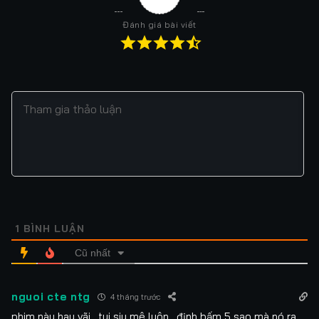
Đánh giá bài viết
1
BÌNH LUẬN
Cũ nhất
nguoi cte ntg
4 tháng trước
phim này hay vãi , tui siu mê luôn , định bấm 5 sao mà nó ra