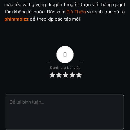
máu lửa và hy vọng. Truyền thuyết được viết bằng quyết
tâm không lùi bước. Đón xem
Già Thiên
vietsub trọn bộ tại
Tập 61
Tập 62
Tập 63
Tập 64
phimmoizz
để theo kịp các tập mới!
Tập 65
Tập 66
Tập 67
Tập 68
Tập 69
Tập 70
Tập 71
Tập 72
Tập 73
Tập 74
Tập 75
Tập 76
0
Tập 77
Tập 78
Tập 79
Tập 80
Đánh giá bài viết
Tập 81
Tập 82
Tập 83
Tập 84
Tập 85
Tập 86
Tập 87
Tập 88
Tập 89
Tập 90
Tập 91
Tập 92
Tập 93
Tập 94
Tập 95
Tập 96
Tập 97
Tập 98
Tập 99
Tập 100