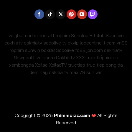
vuighe
mod minecraft
rophim
Sonclub
Hitclub
Socolive
cakhiatv
cakhiatv
socolive tv
okvip
lodeonline.it.com
vn88
rophim
sunwin
bcx88
Socolive
fo88.jpn.com
cakhiatv
Nowgoal Live score
Cakhiatv
XXX
trực tiếp xoilac
xembongda Xoilac
XoilacTV tructiep
truc tiep bong da
dem nay
cakhia tv
max 79
sun win
Copyright © 2026
Phimmoizz.cam
❤️
All Rights
Reserved