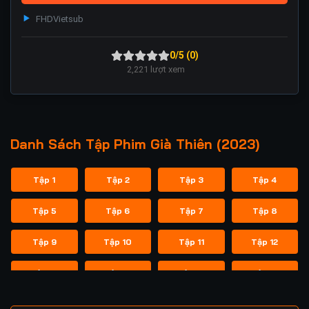
FHD
Vietsub
0/5 (0)
2,221
lượt xem
Danh Sách Tập Phim Già Thiên (2023)
Tập 1
Tập 2
Tập 3
Tập 4
Tập 5
Tập 6
Tập 7
Tập 8
Tập 9
Tập 10
Tập 11
Tập 12
Tập 13
Tập 14
Tập 15
Tập 16
Tập 17
Tập 18
Tập 19
Tập 20