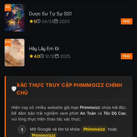
#9
Dược Sư Tự Sự SS1
0
24/24
2023
FHD
#10
Hãy Lấy Em Đi
4.0
12/12
2025
FHD
XÁC THỰC TRUY CẬP PHIMMOIZZ CHÍNH
🛡️
CHỦ
Hiện nay có nhiều website giả mạo
Phimmoizz
chứa mã độc.
Để đảm bảo trải nghiệm xem phim
An Toàn
và
Tốc Độ Cao
,
vui lòng thực hiện thao tác xác thực:
Mở Google và tìm từ khóa:
Phimmoizz
hoặc
1
Phimmoizzz