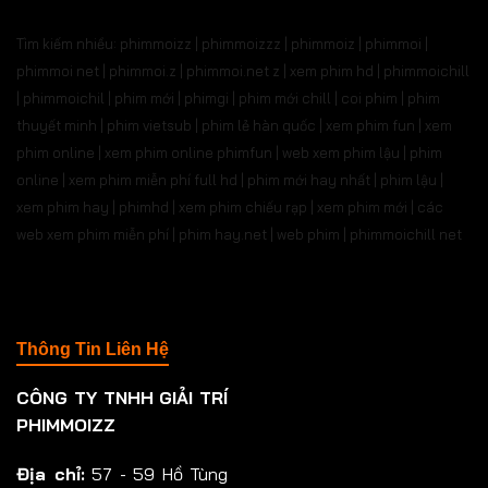
Tìm kiếm nhiều: phimmoizz | phimmoizzz | phimmoiz | phimmoi |
phimmoi net | phimmoi.z | phimmoi.net z |
xem phim hd | phimmoichill
| phimmoichil | phim mới | phimgi | phim mới chill | coi phim | phim
thuyết minh | phim vietsub | phim lẻ hàn quốc | xem phim fun | xem
phim online | xem phim online phimfun | web xem phim lậu | phim
online | xem phim miễn phí full hd | phim mới hay nhất | phim lậu |
xem phim hay | phimhd | xem phim chiếu rạp | xem phim mới | các
web xem phim miễn phí | phim hay.net | web phim | phimmoichill net
Thông Tin Liên Hệ
CÔNG TY TNHH GIẢI TRÍ
PHIMMOIZZ
Địa chỉ:
57 - 59 Hồ Tùng