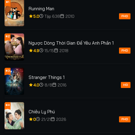
#1
Running Man
Tập 141
Tập 142
Tập 143
Tập 144
5.0
Tập 638
2010
FHD
Tập 145
Tập 146
Tập 147
Tập 148
#2
Tập 149
Tập 150
Tập 151
Tập 152
Ngược Dòng Thời Gian Để Yêu Anh Phần 1
4.9
15/15
2018
FHD
Tập 153
Tập 154
Tập 155
Tập 156
Tập 157
Tập 158
Tập 159
Tập 160
#3
Stranger Things 1
Tập 161
4.0
8/8
2016
HD
#4
Chiêu Ly Phú
0
21/21
2026
FHD