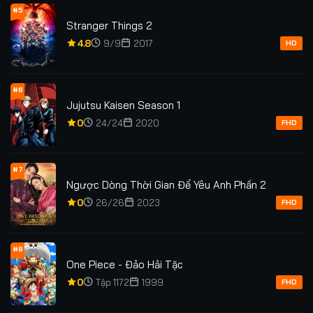
#5
Stranger Things 2
4.8
9/9
2017
HD
#6
Jujutsu Kaisen Season 1
0
24/24
2020
FHD
#7
Ngược Dòng Thời Gian Để Yêu Anh Phần 2
0
26/26
2023
FHD
#8
One Piece - Đảo Hải Tặc
0
Tập 1172
1999
FHD