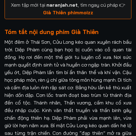
Xem tập mới tại
naranjah.net
, tìm ngay cú pháp 👉
Tập 21
Tập 22
Tập 23
Tập 24
Già Thiên phimmoizz
Tập 25
Tập 26
Tập 27
Tập 28
Tóm tắt nội dung phim Già Thiên
Tập 29
Tập 30
Tập 31
Tập 32
Một đêm ở Thái Sơn, Cửu Long kéo quan xuyên rách bầu
trời. Diệp Phàm cùng bạn học bị cuốn vào cỗ quan tài
Tập 33
Tập 34
Tập 35
Tập 36
đồng. Họ rơi đến một thế giới tu luyện cổ xưa. Nơi sức
mạnh quyết định sinh tử và huyền cơ ngập tràn. Khởi đầu
Tập 37
Tập 38
Tập 39
Tập 40
yếu ớt, Diệp Phàm lần tìm bí ẩn thân thể và khí vận. Cậu
học pháp môn, rèn ý chí giữa tông môn hùng mạnh. Di tích
Tập 41
Tập 42
Tập 43
Tập 44
và cấm địa luôn rình rập sát cơ. Bằng hữu lẫn kẻ thù xuất
Tập 45
Tập 46
Tập 47
Tập 48
hiện dồn dập. Cơn lốc tranh đoạt bao trùm từ thánh địa
đến cổ tộc. Thánh nhân, Thần vương, cấm khu cổ xưa
Tập 49
Tập 50
Tập 51
Tập 52
đều nhập cuộc. Kinh văn thất truyền và thần binh gây
chấn động thiên hạ. Diệp Phàm phải vừa mạnh lên, vừa
Tập 53
Tập 54
Tập 55
Tập 56
giữ lời hẹn năm xưa. Bí mật Cửu Long kéo quan dần hé lộ
sau từng trận chiến. Con đường “đạp thiên” mở ra giữa
Tập 57
Tập 58
Tập 59
Tập 60