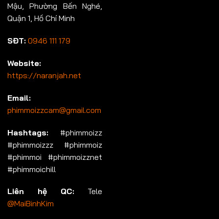
Mậu, Phường Bến Nghé,
Quận 1, Hồ Chí Minh
SĐT:
0946 111 179
Website:
https://naranjah.net
Email:
phimmoizzcam@gmail.com
Hashtags:
#phimmoizz
#phimmoizzz #phimmoiz
#phimmoi #phimmoizznet
#phimmoichill
Liên hệ QC:
Tele
@MaiBinhKim