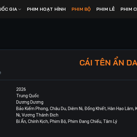
UỐC GIA
PHIM HOẠT HÌNH
PHIM BỘ
PHIM LẺ
PHIM C
CÁI TÊN ẨN D
e
2026
Trung Quốc
Dương Dương
Bảo Kiếm Phong
,
Châu Du
,
Diêm Ni
,
Đổng Khiết
,
Hàn Hạo Lâm
,
Ni
,
Vương Thánh Địch
Bí Ẩn
,
Chính Kịch
,
Phim Bộ
,
Phim Đang Chiếu
,
Tâm Lý