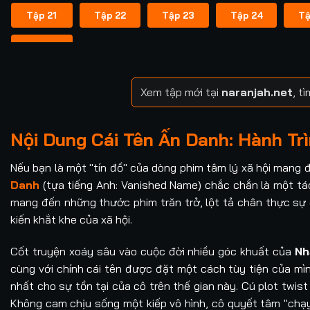
Tập 21
Tập 22
Tập 23
Tập 24
Tậ
Tập 31
Xem tập mới tại
naranjah.net
, t
Nội Dung Cái Tên Ẩn Danh: Hành Tr
Nếu bạn là một "tín đồ" của dòng phim tâm lý xã hội mang 
Danh
(tựa tiếng Anh: Vanished Name) chắc chắn là một tá
mang đến những thước phim trăn trở, lột tả chân thực sự đ
kiến khắt khe của xã hội.
Cốt truyện xoáy sâu vào cuộc đời nhiều góc khuất của
Nh
cùng với chính cái tên được đặt một cách tùy tiện của mì
nhất cho sự tồn tại của cô trên thế gian này. Cú plot twis
Không cam chịu sống một kiếp vô hình, cô quyết tâm "chạy