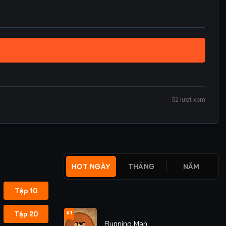
52
lượt xem
HOT NGÀY
THÁNG
NĂM
Tập 10
#1
Tập 20
Running Man