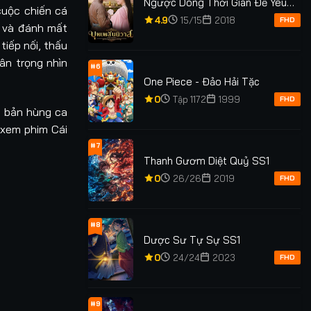
Ngược Dòng Thời Gian Để Yêu
cuộc chiến cá
Anh Phần 1
4.9
15/15
2018
FHD
n và đánh mất
iếp nối, thấu
ân trọng nhìn
#6
One Piece - Đảo Hải Tặc
0
Tập 1172
1999
FHD
t bản hùng ca
 xem phim Cái
#7
Thanh Gươm Diệt Quỷ SS1
0
26/26
2019
FHD
#8
Dược Sư Tự Sự SS1
0
24/24
2023
FHD
#9