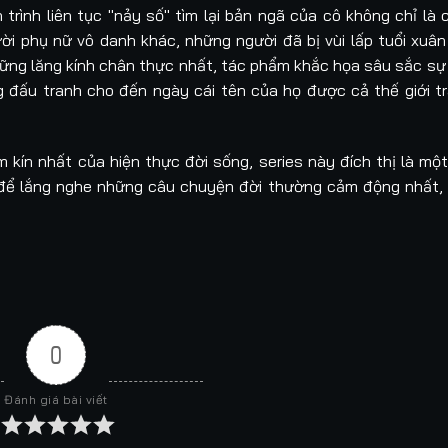
 trình liên tục "nảy số" tìm lại bản ngã của cô không chỉ là 
ời phụ nữ vô danh khác, những người đã bị vùi lấp tuổi xuâ
ững lăng kính chân thực nhất, tác phẩm khắc họa sâu sắc sự t
g đấu tranh cho đến ngày cái tên của họ được cả thế giới tr
kín nhất của hiện thực đời sống, series này đích thị là mộ
 để lắng nghe những câu chuyện đời thường cảm động nhất,
0
Đánh giá bài viết