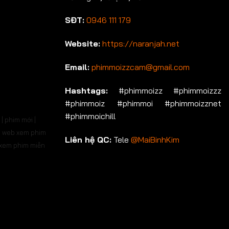
SĐT:
0946 111 179
Website:
https://naranjah.net
Email:
phimmoizzcam@gmail.com
Hashtags:
#phimmoizz #phimmoizzz
#phimmoiz #phimmoi #phimmoizznet
#phimmoichill
| phim mới |
 | web xem phim
Liên hệ QC:
Tele
@MaiBinhKim
b xem phim miễn