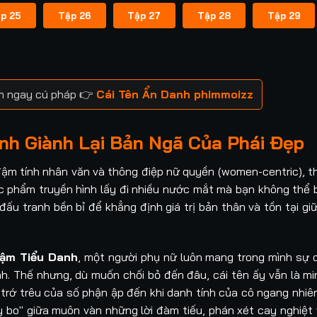
p 25
Tập 26
Tập 27
Tập 28
Tập 29
ìm ngay cú pháp 👉
Cái Tên Ẩn Danh phimmoizz
ình Giành Lại Bản Ngã Của Phái Đẹp
đậm tính nhân văn và thông điệp nữ quyền (women-centric), t
c phẩm truyền hình lấy đi nhiều nước mắt mà bạn không thể b
ấu tranh bền bỉ để khẳng định giá trị bản thân và tồn tại gi
ậm Tiểu Danh
, một người phụ nữ luôn mang trong mình sự 
nh. Thế nhưng, dù muốn chối bỏ đến đâu, cái tên ấy vẫn là m
t trớ trêu của số phận ập đến khi danh tính của cô ngang nhiê
 bo" giữa muôn vàn những lời đàm tiếu, phán xét cay nghiệt