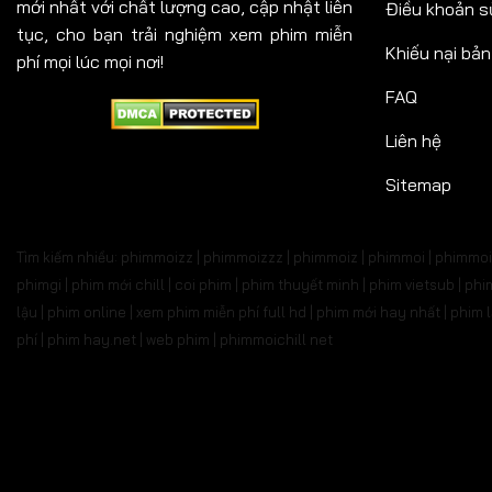
mới nhất với chất lượng cao, cập nhật liên
Điều khoản s
tục, cho bạn trải nghiệm xem phim miễn
Khiếu nại bả
phí mọi lúc mọi nơi!
FAQ
Liên hệ
Sitemap
Tìm kiếm nhiều: phimmoizz | phimmoizzz | phimmoiz | phimmoi | phimmoi 
phimgi | phim mới chill | coi phim | phim thuyết minh | phim vietsub | 
lậu | phim online | xem phim miễn phí full hd | phim mới hay nhất | phi
phí | phim hay.net | web phim | phimmoichill net