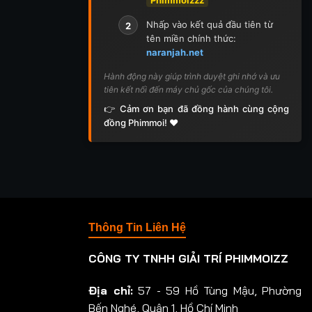
Nhấp vào kết quả đầu tiên từ
2
tên miền chính thức:
naranjah.net
Hành động này giúp trình duyệt ghi nhớ và ưu
tiên kết nối đến máy chủ gốc của chúng tôi.
👉 Cảm ơn bạn đã đồng hành cùng cộng
đồng Phimmoi! ❤️
Thông Tin Liên Hệ
CÔNG TY TNHH GIẢI TRÍ PHIMMOIZZ
Địa chỉ:
57 - 59 Hồ Tùng Mậu, Phường
Bến Nghé, Quận 1, Hồ Chí Minh