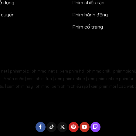
ử dụng
Phim chiếu rạp
n quyền
Phim hành động
Phim cổ trang
net | phimmoi.z | phimmoi.net z |
xem phim hd | phimmoichill | phimmoichil 
phim lẻ hàn quốc | xem phim fun | xem phim online | xem phim online phimfun
m lậu | xem phim hay | phimhd | xem phim chiếu rạp | xem phim mới | các we