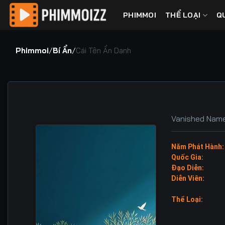
Bỏ
PHIMMOI
THỂ LOẠI
Q
qua
nội
dung
Phimmoi
/
Bí Ẩn
/
Cái Tên Ẩn Danh
Vanished Nam
Năm Phát Hành:
Quốc Gia:
Đạo Diễn:
Diễn Viên:
Thể Loại: