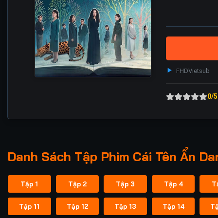
FHD
Vietsub
0/5
Danh Sách Tập Phim Cái Tên Ẩn Da
Tập 1
Tập 2
Tập 3
Tập 4
T
Tập 11
Tập 12
Tập 13
Tập 14
Tậ