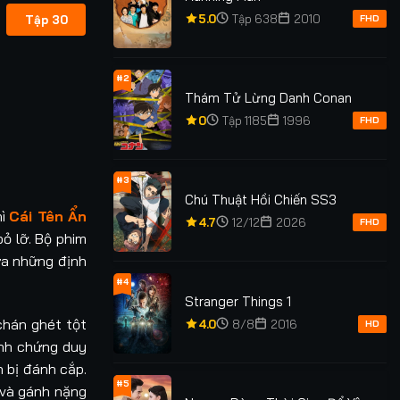
5.0
Tập 638
2010
Tập 30
FHD
#2
Thám Tử Lừng Danh Conan
0
Tập 1185
1996
FHD
#3
Chú Thuật Hồi Chiến SS3
hì
Cái Tên Ẩn
4.7
12/12
2026
FHD
ỏ lỡ. Bộ phim
ữa những định
#4
Stranger Things 1
chán ghét tột
4.0
8/8
2016
HD
inh chứng duy
n bị đánh cắp.
#5
 và gánh nặng