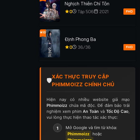
Nghịch Thiên Chí Tôn
0
Tập 506
2021
FHD
#10
Định Phong Ba
0
36/36
FHD
XÁC THỰC TRUY CẬP
🛡️
HIỆP SĨ MẶT NẠ
PHIMMOIZZ CHÍNH CHỦ
 DANH
MÊ HOẶC
CHIẾN: ĐẤU
TRƯỜNG SINH
Hiện nay có nhiều website giả mạo
FULL
★
0
TẬP 20
★
0
Phimmoizz
chứa mã độc. Để đảm bảo trải
nghiệm xem phim
An Toàn
và
Tốc Độ Cao
,
vui lòng thực hiện thao tác xác thực:
Mở Google và tìm từ khóa:
1
Phimmoizz
hoặc
Phimmoizzz