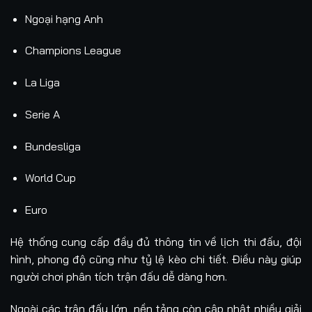
Ngoại hạng Anh
Champions League
La Liga
Serie A
Bundesliga
World Cup
Euro
Hệ thống cung cấp đầy đủ thông tin về lịch thi đấu, đội
hình, phong độ cũng như tỷ lệ kèo chi tiết. Điều này giúp
người chơi phân tích trận đấu dễ dàng hơn.
Ngoài các trận đấu lớn, nền tảng còn cập nhật nhiều giải