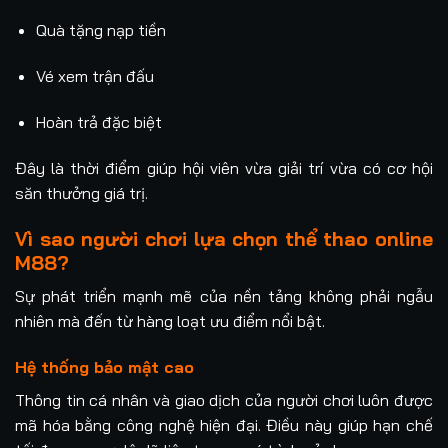
Quà tặng nạp tiền
Vé xem trận đấu
Hoàn trả đặc biệt
Đây là thời điểm giúp hội viên vừa giải trí vừa có cơ hội
săn thưởng giá trị.
Vì sao người chơi lựa chọn thể thao online
M88?
Sự phát triển mạnh mẽ của nền tảng không phải ngẫu
nhiên mà đến từ hàng loạt ưu điểm nổi bật.
Hệ thống bảo mật cao
Thông tin cá nhân và giao dịch của người chơi luôn được
mã hóa bằng công nghệ hiện đại. Điều này giúp hạn chế