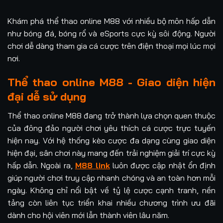
Khám phá thể thao online M88 với nhiều bộ môn hấp dẫn
như bóng đá, bóng rổ và eSports cực kỳ sôi động. Người
chơi dễ dàng tham gia cá cược trên điện thoại mọi lúc mọi
nơi.
Thể thao online M88 - Giao diện hiện
đại dễ sử dụng
Thể thao online M88 đang trở thành lựa chọn quen thuộc
của đông đảo người chơi yêu thích cá cược trực tuyến
hiện nay. Với hệ thống kèo cược đa dạng cùng giao diện
hiện đại, sân chơi này mang đến trải nghiệm giải trí cực kỳ
hấp dẫn. Ngoài ra,
M88 link
luôn được cập nhật ổn định
giúp người chơi truy cập nhanh chóng và an toàn hơn mỗi
ngày. Không chỉ nổi bật về tỷ lệ cược cạnh tranh, nền
tảng còn liên tục triển khai nhiều chương trình ưu đãi
dành cho hội viên mới lẫn thành viên lâu năm.