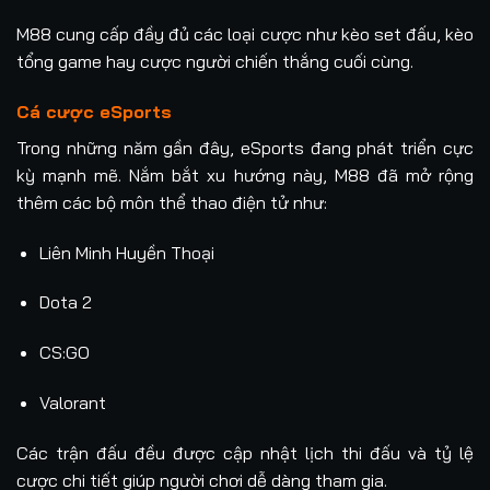
M88 cung cấp đầy đủ các loại cược như kèo set đấu, kèo
tổng game hay cược người chiến thắng cuối cùng.
Cá cược eSports
Trong những năm gần đây, eSports đang phát triển cực
kỳ mạnh mẽ. Nắm bắt xu hướng này, M88 đã mở rộng
thêm các bộ môn thể thao điện tử như:
Liên Minh Huyền Thoại
Dota 2
CS:GO
Valorant
Các trận đấu đều được cập nhật lịch thi đấu và tỷ lệ
cược chi tiết giúp người chơi dễ dàng tham gia.