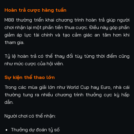
Hoàn trả cược hàng tuần
M88 thường triển khai chương trình hoàn trả giúp người
chơi nhận lại một phần tiền thua cược. Điều này góp phần
giảm áp lực tài chính và tạo cảm giác an tâm hơn khi
tham gia.
Tỷ lệ hoàn trả có thể thay đổi tùy từng thời điểm cũng
như mức cược của hội viên.
Sự kiện thể thao lớn
Trong các mùa giải lớn như World Cup hay Euro, nhà cái
thường tung ra nhiều chương trình thưởng cực kỳ hấp
dẫn.
Người chơi có thể nhận:
Thưởng dự đoán tỷ số