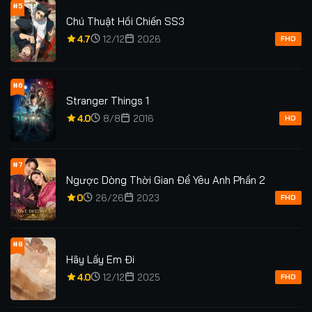
#5
Chú Thuật Hồi Chiến SS3
4.7
12/12
2026
FHD
#6
Stranger Things 1
4.0
8/8
2016
HD
#7
Ngược Dòng Thời Gian Để Yêu Anh Phần 2
0
26/26
2023
FHD
#8
Hãy Lấy Em Đi
4.0
12/12
2025
FHD