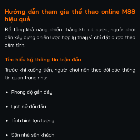
Hướng dẫn tham gia thể thao online M88
hiệu quả
Để tăng khả năng chiến thắng khi cá cược, người chơi
cần xây dựng chiến lược hợp lý thay vì chỉ đặt cược theo
cảm tính.
Tìm hiểu kỹ thông tin trận đấu
Trước khi xuống tiền, người chơi nên theo dõi các thông
tin quan trọng như:
Phong độ gần đây
Lịch sử đối đầu
Tình hình lực lượng
Sân nhà sân khách