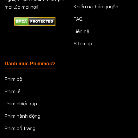
Khiếu nại bản quyền
mọi lúc mọi nơi!
FAQ
Liên hệ
Sitemap
Danh mục Phimmoizz
Phim bộ
Phim lẻ
Phim chiếu rạp
Phim hành động
Phim cổ trang