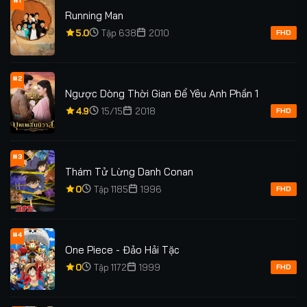
#1
Running Man
5.0
Tập 638
2010
FHD
#2
Ngược Dòng Thời Gian Để Yêu Anh Phần 1
4.9
15/15
2018
FHD
#3
Thám Tử Lừng Danh Conan
0
Tập 1185
1996
FHD
#4
One Piece - Đảo Hải Tặc
0
Tập 1172
1999
FHD