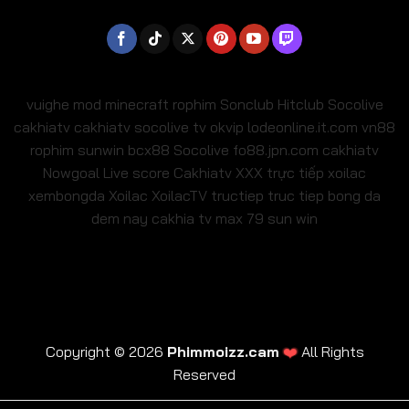
vuighe
mod minecraft
rophim
Sonclub
Hitclub
Socolive
cakhiatv
cakhiatv
socolive tv
okvip
lodeonline.it.com
vn88
rophim
sunwin
bcx88
Socolive
fo88.jpn.com
cakhiatv
Nowgoal Live score
Cakhiatv
XXX
trực tiếp xoilac
xembongda Xoilac
XoilacTV tructiep
truc tiep bong da
dem nay
cakhia tv
max 79
sun win
❤️
Copyright © 2026
Phimmoizz.cam
All Rights
Reserved