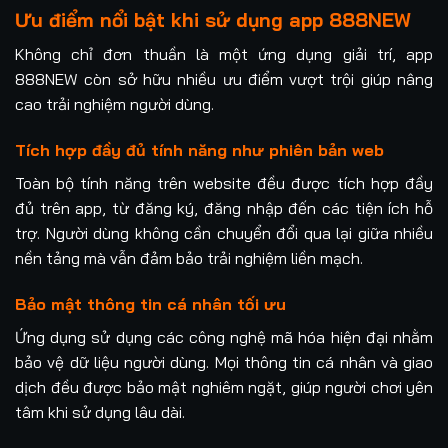
Ưu điểm nổi bật khi sử dụng app 888NEW
Không chỉ đơn thuần là một ứng dụng giải trí, app
888NEW còn sở hữu nhiều ưu điểm vượt trội giúp nâng
cao trải nghiệm người dùng.
Tích hợp đầy đủ tính năng như phiên bản web
Toàn bộ tính năng trên website đều được tích hợp đầy
đủ trên app, từ đăng ký, đăng nhập đến các tiện ích hỗ
trợ. Người dùng không cần chuyển đổi qua lại giữa nhiều
nền tảng mà vẫn đảm bảo trải nghiệm liền mạch.
Bảo mật thông tin cá nhân tối ưu
Ứng dụng sử dụng các công nghệ mã hóa hiện đại nhằm
bảo vệ dữ liệu người dùng. Mọi thông tin cá nhân và giao
dịch đều được bảo mật nghiêm ngặt, giúp người chơi yên
tâm khi sử dụng lâu dài.