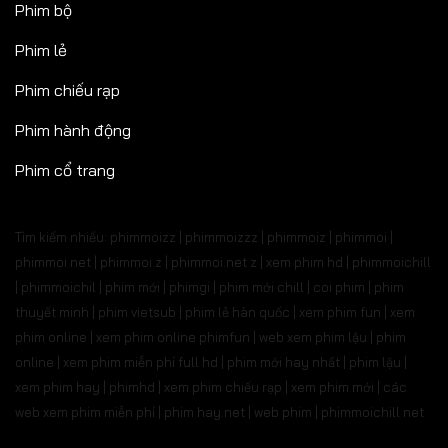
Phim bộ
Phim lẻ
Phim chiếu rạp
Phim hành động
Phim cổ trang
Tìm kiếm nhiều: phimmoizz | phimmoizzz | phimmoiz | phimmoi |
phimmoi net | phimmoi.z | phimmoi.net z |
xem phim hd | phimmoichill
| phimmoichil | phim mới | phimgi | phim mới chill | coi phim | phim
thuyết minh | phim vietsub | phim lẻ hàn quốc | xem phim fun | xem
phim online | xem phim online phimfun | web xem phim lậu | phim
online | xem phim miễn phí full hd | phim mới hay nhất | phim lậu |
xem phim hay | phimhd | xem phim chiếu rạp | xem phim mới | các
web xem phim miễn phí | phim hay.net | web phim | phimmoichill net