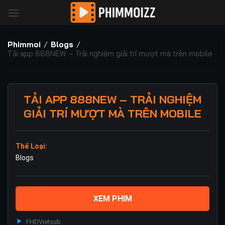
Bỏ
qua
nội
dung
Phimmoi
/
Blogs
/
Tải app 888NEW – Trải nghiệm giải trí mượt mà trên mobile
TẢI APP 888NEW – TRẢI NGHIỆM
GIẢI TRÍ MƯỢT MÀ TRÊN MOBILE
Thể Loại:
Blogs
XEM PHIM
FHD
Vietsub