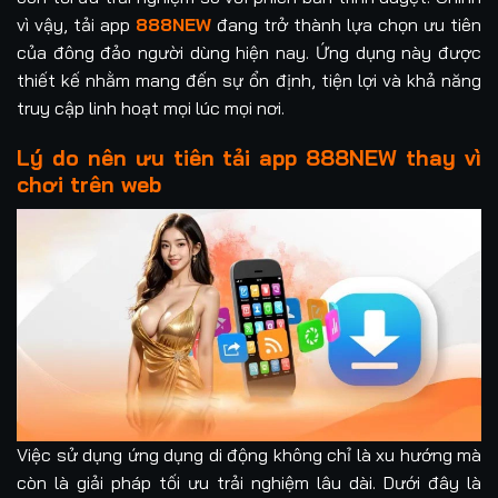
vì vậy, tải app
888NEW
đang trở thành lựa chọn ưu tiên
của đông đảo người dùng hiện nay. Ứng dụng này được
thiết kế nhằm mang đến sự ổn định, tiện lợi và khả năng
truy cập linh hoạt mọi lúc mọi nơi.
Lý do nên ưu tiên tải app 888NEW thay vì
chơi trên web
Việc sử dụng ứng dụng di động không chỉ là xu hướng mà
còn là giải pháp tối ưu trải nghiệm lâu dài. Dưới đây là