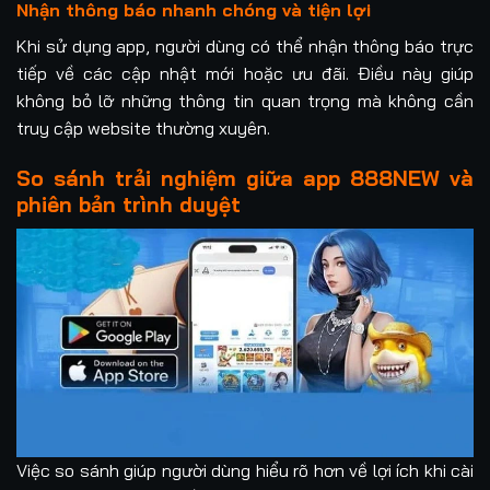
Nhận thông báo nhanh chóng và tiện lợi
Khi sử dụng app, người dùng có thể nhận thông báo trực
tiếp về các cập nhật mới hoặc ưu đãi. Điều này giúp
không bỏ lỡ những thông tin quan trọng mà không cần
truy cập website thường xuyên.
So sánh trải nghiệm giữa app 888NEW và
phiên bản trình duyệt
Việc so sánh giúp người dùng hiểu rõ hơn về lợi ích khi cài