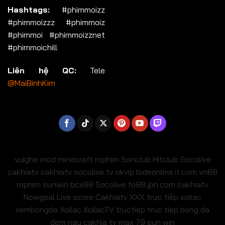
Hashtags:
#phimmoizz
#phimmoizzz #phimmoiz
#phimmoi #phimmoizznet
#phimmoichill
Liên hệ QC:
Tele
@MaiBinhKim
vuighe
mod minecraft
rophim
Sonclub
Hitclub
Socolive
cakhiatv
cakhiatv
socolive tv
okvip
lodeonline.it.com
vn88
rophim
sunwin
bcx88
Socolive
fo88.jpn.com
cakhiatv
Nowgoal Live score
Cakhiatv
XXX
trực tiếp xoilac
xembongda Xoilac
XoilacTV tructiep
truc tiep bong da
dem nay
cakhia tv
max 79
sun win