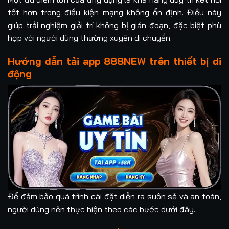
tốt hơn trong điều kiện mạng không ổn định. Điều này
giúp trải nghiệm giải trí không bị gián đoạn, đặc biệt phù
hợp với người dùng thường xuyên di chuyển.
Hướng dẫn tải app 888NEW trên thiết bị di
động
Để đảm bảo quá trình cài đặt diễn ra suôn sẻ và an toàn,
người dùng nên thực hiện theo các bước dưới đây.