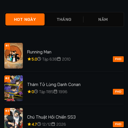
ĐƯỢC QUAN TÂM HIỆN
★
0
FULL
★
0
FULL
NAY
HOT NGÀY
THÁNG
NĂM
#1
Running Man
5.0
Tập 638
2010
FHD
#2
Thám Tử Lừng Danh Conan
0
Tập 1185
1996
FHD
#3
Chú Thuật Hồi Chiến SS3
4.7
12/12
2026
FHD