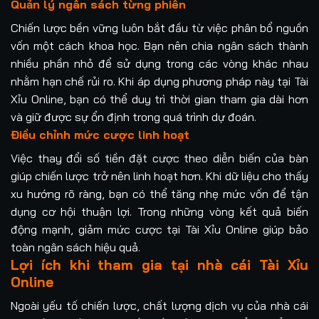
Quản lý ngân sách từng phiên
Chiến lược bền vững luôn bắt đầu từ việc phân bổ nguồn
vốn một cách khoa học. Bạn nên chia ngân sách thành
nhiều phần nhỏ để sử dụng trong các vòng khác nhau
nhằm hạn chế rủi ro. Khi áp dụng phương pháp này tại Tài
Xỉu Online, bạn có thể duy trì thời gian tham gia dài hơn
và giữ được sự ổn định trong quá trình dự đoán.
Điều chỉnh mức cược linh hoạt
Việc thay đổi số tiền đặt cược theo diễn biến của bàn
giúp chiến lược trở nên linh hoạt hơn. Khi dữ liệu cho thấy
xu hướng rõ ràng, bạn có thể tăng nhẹ mức vốn để tận
dụng cơ hội thuận lợi. Trong những vòng kết quả biến
động mạnh, giảm mức cược tại Tài Xỉu Online giúp bảo
toàn ngân sách hiệu quả.
Lợi ích khi tham gia tại nhà cái Tài Xỉu
Online
Ngoài yếu tố chiến lược, chất lượng dịch vụ của nhà cái