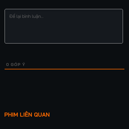
0
GÓP Ý
ĐÁ GÁ TK88 – TÌM
CASINO – SẢNH CƯỢC
PHIM LIÊN QUAN
HIỂU HÌNH THỨC CHỌI
TRỰC TUYẾN ĐẲNG
GÀ TRỰC TUYẾN
CẤP VÀ UY TÍN