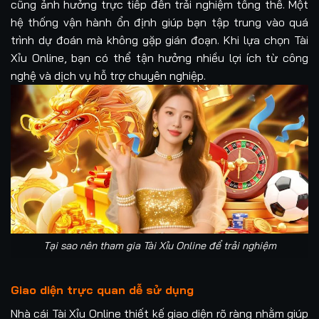
cũng ảnh hưởng trực tiếp đến trải nghiệm tổng thể. Một
hệ thống vận hành ổn định giúp bạn tập trung vào quá
trình dự đoán mà không gặp gián đoạn. Khi lựa chọn Tài
Xỉu Online, bạn có thể tận hưởng nhiều lợi ích từ công
nghệ và dịch vụ hỗ trợ chuyên nghiệp.
Tại sao nên tham gia Tài Xỉu Online để trải nghiệm
Giao diện trực quan dễ sử dụng
Nhà cái Tài Xỉu Online thiết kế giao diện rõ ràng nhằm giúp