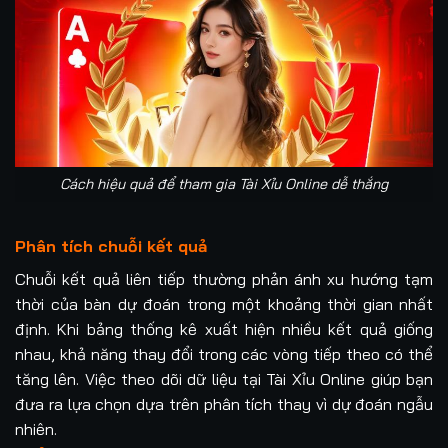
Cách hiệu quả để tham gia Tài Xỉu Online dễ thắng
Phân tích chuỗi kết quả
Chuỗi kết quả liên tiếp thường phản ánh xu hướng tạm
thời của bàn dự đoán trong một khoảng thời gian nhất
định. Khi bảng thống kê xuất hiện nhiều kết quả giống
nhau, khả năng thay đổi trong các vòng tiếp theo có thể
tăng lên. Việc theo dõi dữ liệu tại Tài Xỉu Online giúp bạn
đưa ra lựa chọn dựa trên phân tích thay vì dự đoán ngẫu
nhiên.