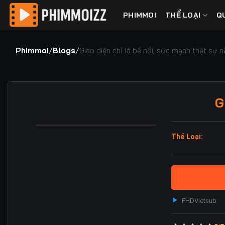
Bỏ
PHIMMOI
THỂ LOẠI
Q
qua
nội
dung
Phimmoi
/
Blogs
/
Giao diện chỉ là bề nổi, sức mạnh thật sự 
G
Thể Loại:
FHD
Vietsub