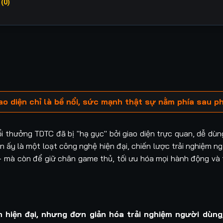
 (0)
ao diện chỉ là bề nổi, sức mạnh thật sự nằm phía sau p
i thưởng TDTC đã bị "hạ gục" bởi giao diện trực quan, dễ dùn
 ấy là một loạt công nghệ hiện đại, chiến lược trải nghiệm n
 – mà còn để giữ chân game thủ, tối ưu hóa mọi hành động và t
 hiện đại, nhưng đơn giản hóa trải nghiệm người dùng