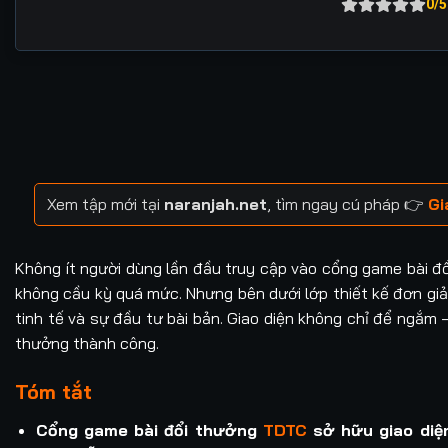
0/5
Xem tập mới tại
naranjah.net
, tìm ngay cú pháp 👉
Gi
Không ít người dùng lần đầu truy cập vào cổng game bài đổ
không cầu kỳ quá mức. Nhưng bên dưới lớp thiết kế đơn giản
tinh tế và sự đầu tư bài bản. Giao diện không chỉ để ngắm
thưởng thành công.
Tóm tắt
Cổng game bài đổi thưởng
TDTC
sở hữu giao diện