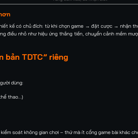
 hơn
thiết kế có chủ đích: từ khi chọn game → đặt cược → nhận 
Những điều nhỏ như hiệu ứng thắng tiền, chuyển cảnh mềm mượ
ên bản TDTC” riêng
gười dùng:
thể thao…)
kiểm soát không gian chơi – thứ mà ít cổng game bài khác ch