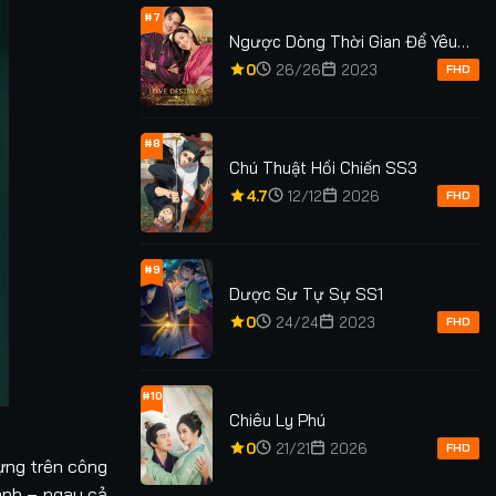
#7
Ngược Dòng Thời Gian Để Yêu
Anh Phần 2
0
26/26
2023
FHD
#8
Chú Thuật Hồi Chiến SS3
4.7
12/12
2026
FHD
#9
Dược Sư Tự Sự SS1
0
24/24
2023
FHD
#10
Chiêu Ly Phú
0
21/21
2026
FHD
ựng trên công
anh – ngay cả