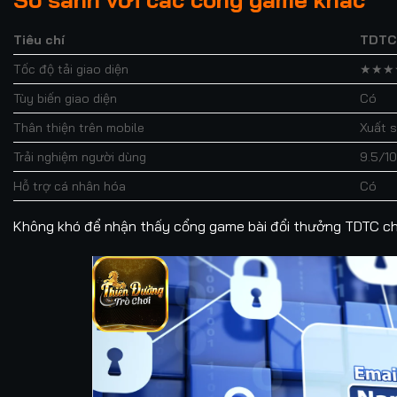
Tiêu chí
TDTC
Tốc độ tải giao diện
★★★
Tùy biến giao diện
Có
Thân thiện trên mobile
Xuất 
Trải nghiệm người dùng
9.5/1
Hỗ trợ cá nhân hóa
Có
Không khó để nhận thấy cổng game bài đổi thưởng TDTC chiế