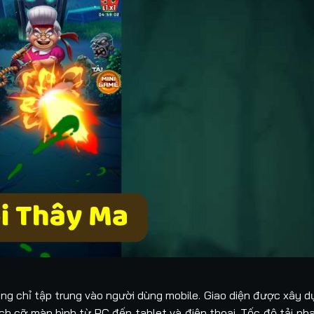
g chỉ tập trung vào người dùng mobile. Giao diện được xây d
ích cỡ màn hình từ PC đến tablet và điện thoại. Tốc độ tải nh