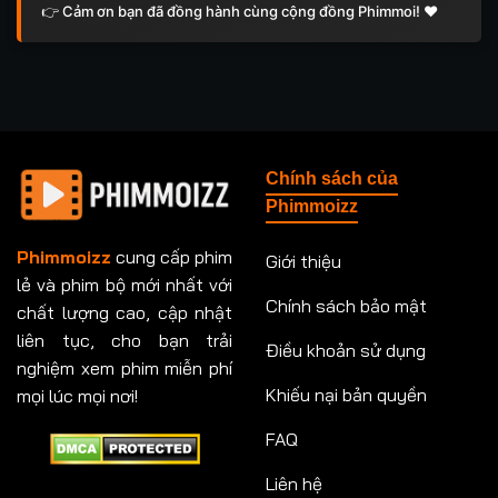
👉 Cảm ơn bạn đã đồng hành cùng cộng đồng Phimmoi! ❤️
Chính sách của
Phimmoizz
Phimmoizz
cung cấp phim
Giới thiệu
lẻ và phim bộ mới nhất với
Chính sách bảo mật
chất lượng cao, cập nhật
liên tục, cho bạn trải
Điều khoản sử dụng
nghiệm xem phim miễn phí
Khiếu nại bản quyền
mọi lúc mọi nơi!
FAQ
Liên hệ