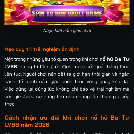
Nhận biết cảm giác chơi
Mẹo duy trì trải nghiệm ổn định
Một trong những yếu tố quan trọng khi chơi
nổ hũ Ba Tư
LV88
là duy trì tâm lý ổn định trước kết quả thắng thua
liên tục. Người chơi nên đặt ra giới hạn thời gian và ngân
sách để tránh cảm giác cuốn theo vòng quay kéo dài.
Việc dừng lại đúng lúc không chỉ bảo vệ trải nghiệm mà
còn giữ được sự hứng thú cho những lần tham gia tiếp
theo.
Cách nhận ưu đãi khi chơi nổ hũ Ba Tư
LV88 năm 2026