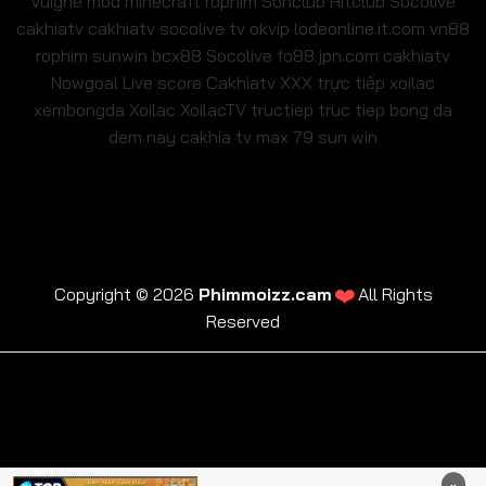
vuighe
mod minecraft
rophim
Sonclub
Hitclub
Socolive
cakhiatv
cakhiatv
socolive tv
okvip
lodeonline.it.com
vn88
rophim
sunwin
bcx88
Socolive
fo88.jpn.com
cakhiatv
Nowgoal Live score
Cakhiatv
XXX
trực tiếp xoilac
xembongda Xoilac
XoilacTV tructiep
truc tiep bong da
dem nay
cakhia tv
max 79
sun win
❤️
Copyright © 2026
Phimmoizz.cam
All Rights
Reserved
trực tiếp xoilac
xembongda Xoilac
XoilacTV tructiep
cakhia tv
truc tiep bong da dem nay