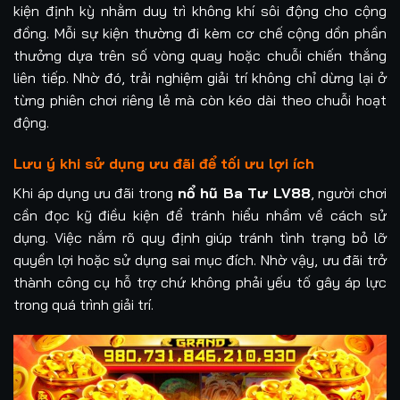
kiện định kỳ nhằm duy trì không khí sôi động cho cộng
đồng. Mỗi sự kiện thường đi kèm cơ chế cộng dồn phần
thưởng dựa trên số vòng quay hoặc chuỗi chiến thắng
liên tiếp. Nhờ đó, trải nghiệm giải trí không chỉ dừng lại ở
từng phiên chơi riêng lẻ mà còn kéo dài theo chuỗi hoạt
động.
Lưu ý khi sử dụng ưu đãi để tối ưu lợi ích
Khi áp dụng ưu đãi trong
nổ hũ Ba Tư LV88
, người chơi
cần đọc kỹ điều kiện để tránh hiểu nhầm về cách sử
dụng. Việc nắm rõ quy định giúp tránh tình trạng bỏ lỡ
quyền lợi hoặc sử dụng sai mục đích. Nhờ vậy, ưu đãi trở
thành công cụ hỗ trợ chứ không phải yếu tố gây áp lực
trong quá trình giải trí.