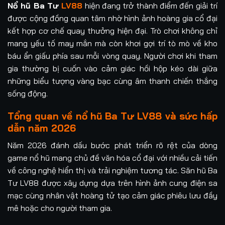
Nổ hũ Ba Tư
LV88
hiện đang trở thành điểm đến giải trí
được cộng đồng quan tâm nhờ hình ảnh hoàng gia cổ đại
kết hợp cơ chế quay thưởng hiện đại. Trò chơi không chỉ
mang yếu tố may mắn mà còn khơi gợi trí tò mò về kho
báu ẩn giấu phía sau mỗi vòng quay. Người chơi khi tham
gia thường bị cuốn vào cảm giác hồi hộp kéo dài giữa
những biểu tượng vàng bạc cùng âm thanh chiến thắng
sống động.
Tổng quan về nổ hũ Ba Tư LV88 và sức hấp
dẫn năm 2026
Năm 2026 đánh dấu bước phát triển rõ rệt của dòng
game nổ hũ mang chủ đề văn hóa cổ đại với nhiều cải tiến
về công nghệ hiển thị và trải nghiệm tương tác. Săn hũ Ba
Tư LV88 được xây dựng dựa trên hình ảnh cung điện sa
mạc cùng nhân vật hoàng tử tạo cảm giác phiêu lưu đầy
mê hoặc cho người tham gia.