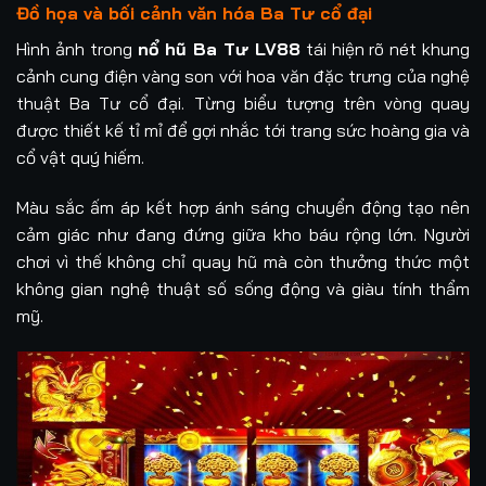
Đồ họa và bối cảnh văn hóa Ba Tư cổ đại
Hình ảnh trong
nổ hũ Ba Tư LV88
tái hiện rõ nét khung
cảnh cung điện vàng son với hoa văn đặc trưng của nghệ
thuật Ba Tư cổ đại. Từng biểu tượng trên vòng quay
được thiết kế tỉ mỉ để gợi nhắc tới trang sức hoàng gia và
cổ vật quý hiếm.
Màu sắc ấm áp kết hợp ánh sáng chuyển động tạo nên
cảm giác như đang đứng giữa kho báu rộng lớn. Người
chơi vì thế không chỉ quay hũ mà còn thưởng thức một
không gian nghệ thuật số sống động và giàu tính thẩm
mỹ.