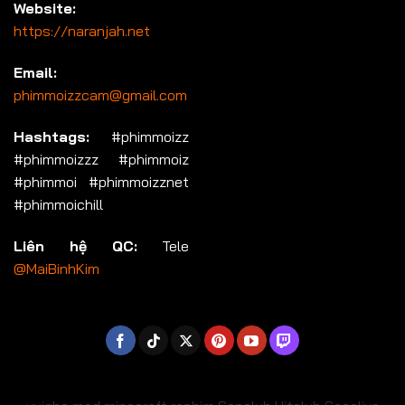
Website:
https://naranjah.net
Email:
phimmoizzcam@gmail.com
Hashtags:
#phimmoizz
#phimmoizzz #phimmoiz
#phimmoi #phimmoizznet
#phimmoichill
Liên hệ QC:
Tele
@MaiBinhKim