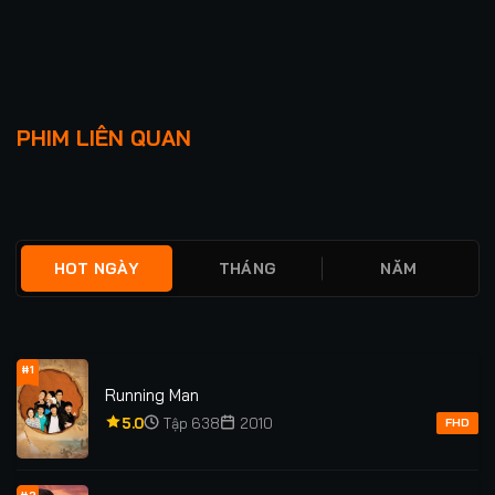
S666 ĐĂNG NHẬP
TIỂU SỬ TOMIYASU VÀ
PHIM LIÊN QUAN
CHÍNH THỨC - CẬP
NHỮNG ĐÓNG GÓP
NHẬT LINK VÀO HỆ
THẦM LẶNG TRONG
THỐNG MỚI NHẤT
BÓNG ĐÁ HIỆN ĐẠI
★
0
★
0
FULL
2026
HOT NGÀY
THÁNG
NĂM
#1
Running Man
5.0
Tập 638
2010
FHD