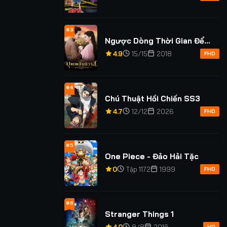
#3
Ngược Dòng Thời Gian Để
Yêu Anh Phần 1
4.9
15/15
2018
FHD
#4
Chú Thuật Hồi Chiến SS3
4.7
12/12
2026
FHD
#5
One Piece - Đảo Hải Tặc
0
Tập 1172
1999
FHD
#6
Stranger Things 1
HD