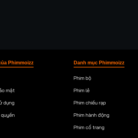
của Phimmoizz
Danh mục Phimmoizz
Phim bộ
ảo mật
Phim lẻ
ử dụng
Phim chiếu rạp
n quyền
Phim hành động
Phim cổ trang