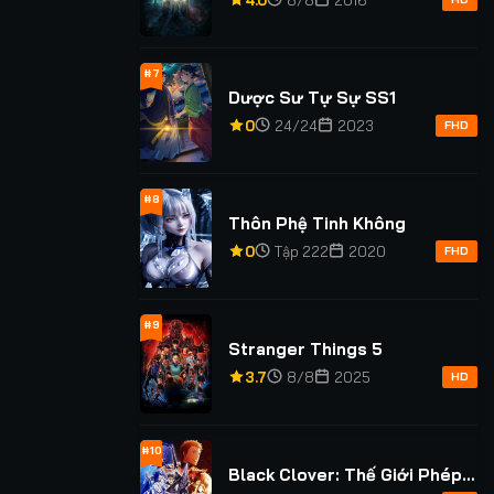
4.0
8/8
2016
#7
Dược Sư Tự Sự SS1
0
24/24
2023
FHD
#8
Thôn Phệ Tinh Không
0
Tập 222
2020
FHD
#9
Stranger Things 5
3.7
8/8
2025
HD
#10
Black Clover: Thế Giới Phép