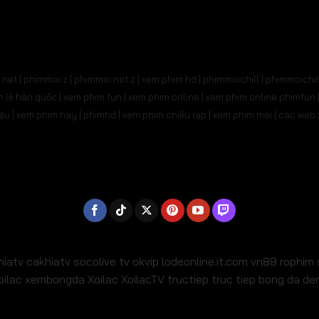
net | phimmoi.z | phimmoi.net z |
xem phim hd | phimmoichill | phimmoichil 
phim lẻ hàn quốc | xem phim fun | xem phim online | xem phim online phimfun
m lậu | xem phim hay | phimhd | xem phim chiếu rạp | xem phim mới | các we
hiatv
cakhiatv
socolive tv
okvip
lodeonline.it.com
vn88
rophim
oilac
xembongda Xoilac
XoilacTV tructiep
truc tiep bong da d