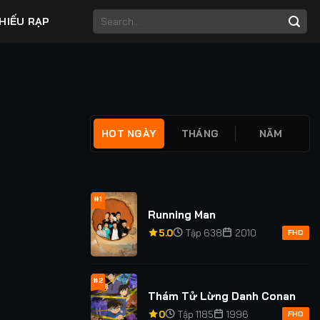
HIẾU RẠP
HOT NGÀY
THÁNG
NĂM
m Mê Cung
Huyết Oán
 Ẩn Danh
ng Trang
#1
Running Man
TẬP 20/20
TẬP 24/24
TẬP 31
TẬP 23/23
5.0
Tập 638
2010
FHD
#2
Thám Tử Lừng Danh Conan
0
Tập 1185
1996
FHD