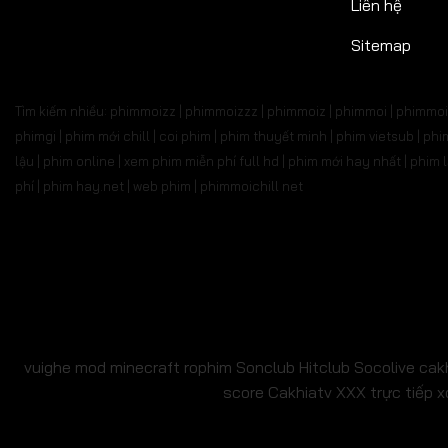
Liên hệ
Sitemap
Tìm kiếm nhiều: phimmoizz | phimmoizzz | phimmoiz | phimmoi | phimmoi 
phimgi | phim mới chill | coi phim | phim thuyết minh | phim vietsub | 
lậu | phim online | xem phim miễn phí full hd | phim mới hay nhất | phi
phí | phim hay.net | web phim | phimmoichill net
vuighe
mod minecraft
rophim
Sonclub
Hitclub
Socolive
cak
score
Cakhiatv
XXX
trực tiếp x