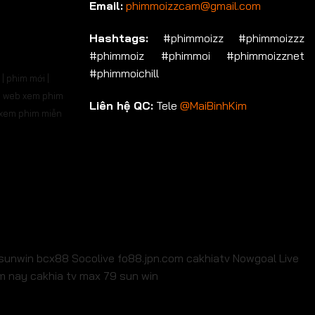
Email:
phimmoizzcam@gmail.com
Hashtags:
#phimmoizz #phimmoizzz
#phimmoiz #phimmoi #phimmoizznet
#phimmoichill
| phim mới |
 | web xem phim
Liên hệ QC:
Tele
@MaiBinhKim
b xem phim miễn
sunwin
bcx88
Socolive
fo88.jpn.com
cakhiatv
Nowgoal Live
em nay
cakhia tv
max 79
sun win