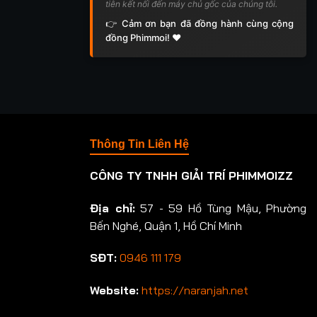
tiên kết nối đến máy chủ gốc của chúng tôi.
👉 Cảm ơn bạn đã đồng hành cùng cộng
đồng Phimmoi! ❤️
Thông Tin Liên Hệ
CÔNG TY TNHH GIẢI TRÍ PHIMMOIZZ
Địa chỉ:
57 - 59 Hồ Tùng Mậu, Phường
Bến Nghé, Quận 1, Hồ Chí Minh
SĐT:
0946 111 179
Website:
https://naranjah.net