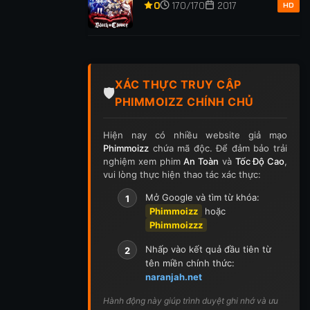
Thuật
0
170/170
2017
HD
XÁC THỰC TRUY CẬP
🛡️
PHIMMOIZZ CHÍNH CHỦ
Hiện nay có nhiều website giả mạo
Phimmoizz
chứa mã độc. Để đảm bảo trải
nghiệm xem phim
An Toàn
và
Tốc Độ Cao
,
vui lòng thực hiện thao tác xác thực:
Mở Google và tìm từ khóa:
1
Phimmoizz
hoặc
Phimmoizzz
Nhấp vào kết quả đầu tiên từ
2
tên miền chính thức:
naranjah.net
Hành động này giúp trình duyệt ghi nhớ và ưu