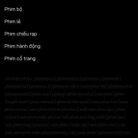
Phim bộ
Phim lẻ
Phim chiếu rạp
Phim hành động
Phim cổ trang
Tìm kiếm nhiều: phimmoizz | phimmoizzz | phimmoiz | phimmoi |
phimmoi net | phimmoi.z | phimmoi.net z |
xem phim hd | phimmoichill
| phimmoichil | phim mới | phimgi | phim mới chill | coi phim | phim
thuyết minh | phim vietsub | phim lẻ hàn quốc | xem phim fun | xem
phim online | xem phim online phimfun | web xem phim lậu | phim
online | xem phim miễn phí full hd | phim mới hay nhất | phim lậu |
xem phim hay | phimhd | xem phim chiếu rạp | xem phim mới | các
web xem phim miễn phí | phim hay.net | web phim | phimmoichill net