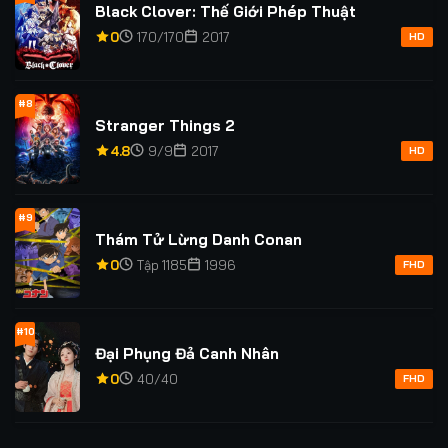
Black Clover: Thế Giới Phép Thuật
0
170/170
2017
HD
#8
Stranger Things 2
4.8
9/9
2017
HD
#9
Thám Tử Lừng Danh Conan
0
Tập 1185
1996
FHD
#10
Đại Phụng Đả Canh Nhân
0
40/40
FHD