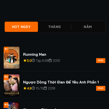
viết
HOT NGÀY
THÁNG
NĂM
#1
Running Man
5.0
Tập 638
2010
FHD
#2
Ngược Dòng Thời Gian Để Yêu Anh Phần 1
4.9
15/15
2018
FHD
#3