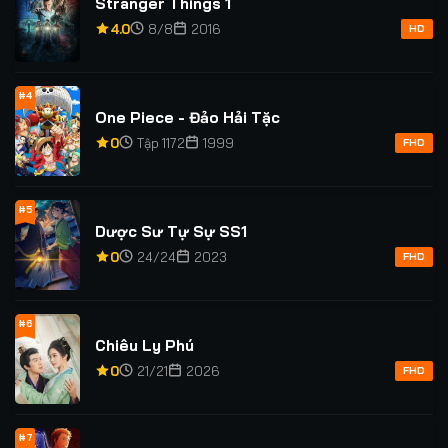
Stranger Things 1
4.0
8/8
2016
HD
#4
One Piece - Đảo Hải Tặc
0
Tập 1172
1999
FHD
#5
Dược Sư Tự Sự SS1
0
24/24
2023
FHD
#6
Chiêu Ly Phú
0
21/21
2026
FHD
#7