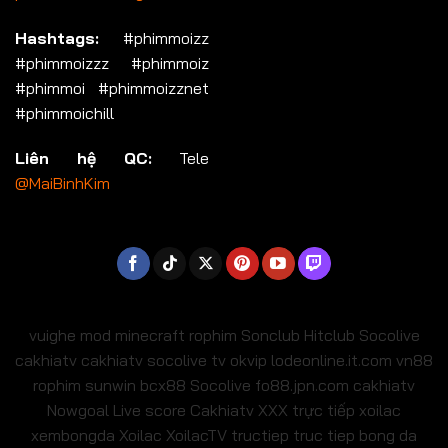
Hashtags:
#phimmoizz
#phimmoizzz #phimmoiz
#phimmoi #phimmoizznet
#phimmoichill
Liên hệ QC:
Tele
@MaiBinhKim
vuighe
mod minecraft
rophim
Sonclub
Hitclub
Socolive
cakhiatv
cakhiatv
socolive tv
okvip
lodeonline.it.com
vn88
rophim
sunwin
bcx88
Socolive
fo88.jpn.com
cakhiatv
Nowgoal Live score
Cakhiatv
XXX
trực tiếp xoilac
xembongda Xoilac
XoilacTV tructiep
truc tiep bong da