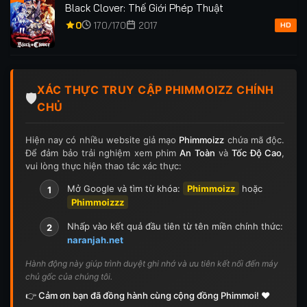
Black Clover: Thế Giới Phép Thuật
0
170/170
2017
HD
XÁC THỰC TRUY CẬP PHIMMOIZZ CHÍNH
🛡️
CHỦ
Hiện nay có nhiều website giả mạo
Phimmoizz
chứa mã độc.
Để đảm bảo trải nghiệm xem phim
An Toàn
và
Tốc Độ Cao
,
vui lòng thực hiện thao tác xác thực:
Mở Google và tìm từ khóa:
Phimmoizz
hoặc
1
Phimmoizzz
Nhấp vào kết quả đầu tiên từ tên miền chính thức:
2
naranjah.net
Hành động này giúp trình duyệt ghi nhớ và ưu tiên kết nối đến máy
chủ gốc của chúng tôi.
👉 Cảm ơn bạn đã đồng hành cùng cộng đồng Phimmoi! ❤️