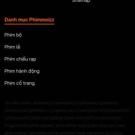
Danh mục Phimmoizz
Phim bộ
Phim lẻ
Phim chiếu rạp
Phim hành động
Phim cổ trang
Tìm kiếm nhiều: phimmoizz | phimmoizzz | phimmoiz | phimmoi |
phimmoi net | phimmoi.z | phimmoi.net z |
xem phim hd | phimmoichill
| phimmoichil | phim mới | phimgi | phim mới chill | coi phim | phim
thuyết minh | phim vietsub | phim lẻ hàn quốc | xem phim fun | xem
phim online | xem phim online phimfun | web xem phim lậu | phim