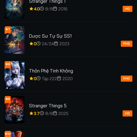
Stranger Things 1
4.0
8/8
2016
HD
#7
Dược Sư Tự Sự SS1
0
24/24
2023
FHD
#8
Thôn Phệ Tinh Không
0
Tập 222
2020
FHD
#9
Stranger Things 5
3.7
8/8
2025
HD
#10