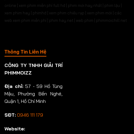
online | xem phim miễn phí full hd | phim mới hay nhất | phim lậu |
xem phim hay | phimhd | xem phim chiếu rạp | xem phim mới | các
web xem phim miễn phí | phim hay.net | web phim | phimmoichill net
Thông Tin Liên Hệ
CÔNG TY TNHH GIẢI TRÍ
PHIMMOIZZ
Địa chỉ:
57 - 59 Hồ Tùng
Mậu, Phường Bến Nghé,
Quận 1, Hồ Chí Minh
SĐT:
0946 111 179
Website: