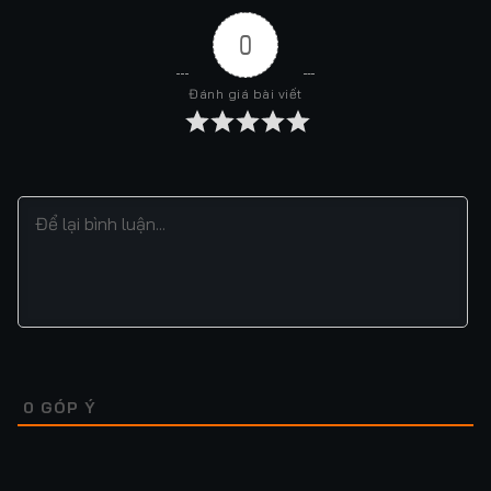
0
Đánh giá bài viết
0
GÓP Ý