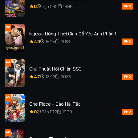
0
Tập 1185
1996
FHD
#3
Ngược Dòng Thời Gian Để Yêu Anh Phần 1
4.9
15/15
2018
FHD
#4
Chú Thuật Hồi Chiến SS3
4.7
12/12
2026
FHD
#5
One Piece - Đảo Hải Tặc
0
Tập 1172
1999
FHD
#6