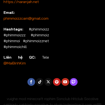
https://naranjah.net
Email:
phimmoizzcam@gmail.com
Hashtags:
#phimmoizz
#phimmoizzz #phimmoiz
#phimmoi #phimmoizznet
#phimmoichill
Liên hệ QC:
Tele
@MaiBinhKim
vuighe
mod minecraft
rophim
Sonclub
Hitclub
Socolive
cakhiatv
cakhiatv
socolive tv
okvip
lodeonline.it.com
vn88