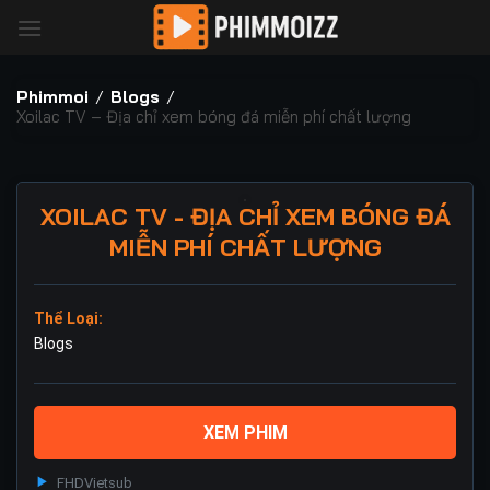
Bỏ
qua
nội
dung
Phimmoi
/
Blogs
/
Xoilac TV – Địa chỉ xem bóng đá miễn phí chất lượng
XOILAC TV - ĐỊA CHỈ XEM BÓNG ĐÁ
MIỄN PHÍ CHẤT LƯỢNG
Thể Loại:
Blogs
XEM PHIM
FHD
Vietsub