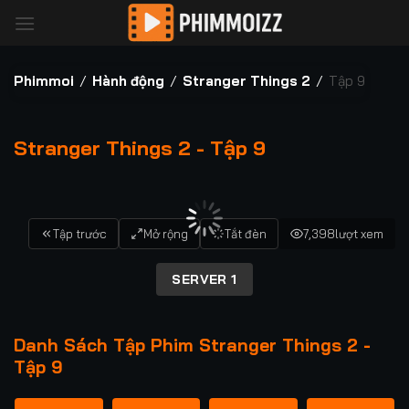
Bỏ
qua
nội
dung
Phimmoi
/
Hành động
/
Stranger Things 2
/
Tập 9
Stranger Things 2 - Tập 9
00:00 / 00:00
Tập trước
Mở rộng
Tắt đèn
7,398
lượt xem
SERVER 1
Danh Sách Tập Phim Stranger Things 2 -
Tập 9