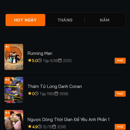
★
0
TẬP 12/12
★
1.0
FULL
HOT NGÀY
THÁNG
NĂM
#1
Running Man
5.0
Tập 638
2010
FHD
#2
Thám Tử Lừng Danh Conan
0
Tập 1185
1996
FHD
#3
Ngược Dòng Thời Gian Để Yêu Anh Phần 1
4.9
15/15
2018
FHD