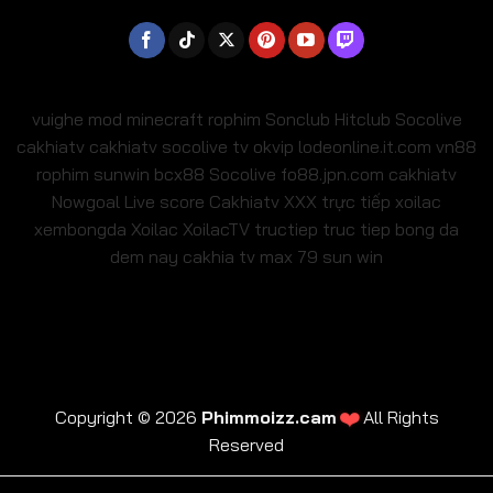
vuighe
mod minecraft
rophim
Sonclub
Hitclub
Socolive
cakhiatv
cakhiatv
socolive tv
okvip
lodeonline.it.com
vn88
rophim
sunwin
bcx88
Socolive
fo88.jpn.com
cakhiatv
Nowgoal Live score
Cakhiatv
XXX
trực tiếp xoilac
xembongda Xoilac
XoilacTV tructiep
truc tiep bong da
dem nay
cakhia tv
max 79
sun win
Copyright © 2026
Phimmoizz.cam
❤️
All Rights
Reserved