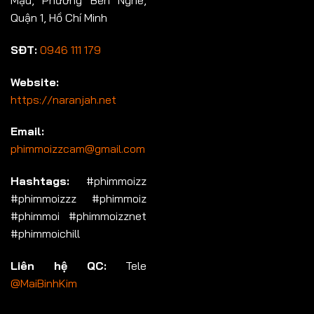
Mậu, Phường Bến Nghé,
Quận 1, Hồ Chí Minh
SĐT:
0946 111 179
Website:
https://naranjah.net
Email:
phimmoizzcam@gmail.com
Hashtags:
#phimmoizz
#phimmoizzz #phimmoiz
#phimmoi #phimmoizznet
#phimmoichill
Liên hệ QC:
Tele
@MaiBinhKim