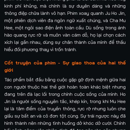
kinh phí khủng, mà chính là sự duyên dáng và những
thông điệp chữa lành vô hạn. Phim xoay quanh Ju Ho Jin,
một phiên dịch viên đa ngôn ngữ xuất chúng, và Cha Mu
Hee, một ngôi sao điện ảnh toàn cầu. Dù sống trong ánh
hào quang rực rỡ và muôn vàn cám dỗ, họ lại chọn cách
xích lại gần nhau, dùng sự chân thành của mình để thấu
hiểu đối phương thay vì trốn tránh.
Cốt truyện của phim - Sự giao thoa của hai thế
giới
Tác phẩm bắt đầu bằng cuộc gặp gỡ định mệnh giữa hai
con người thuộc hai thế giới hoàn toàn khác biệt nhưng
đang trên đà lạc lối trong chính cuộc sống của mình. Ho
Jin là người sống nguyên tắc, khép kín, trong khi Mu Hee
lại là tâm điểm của truyền thông, rực rỡ nhưng luôn che
giấu sự bất an và cô đơn tột cùng. Sự trái ngược này đã
hình thành nên những tình huống dở khóc dở cười. Chính