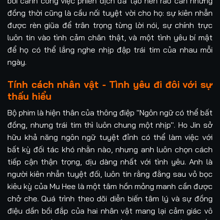
bối cảnh công việc phiên dịch đã tạo nên rào cản nhưng
đồng thời cũng là cầu nối tuyệt vời cho họ: sự kiên nhẫn
được rèn giũa để trân trọng từng lời nói, sự chính trực
luôn tin vào tình cảm chân thật, và một tình yêu bí mật
để họ có thể lắng nghe nhịp đập trái tim của nhau mỗi
ngày.
Tính cách nhân vật - Tình yêu đi đôi với sự
thấu hiểu
Bộ phim là hiện thân của thông điệp "Ngôn ngữ có thể bất
đồng, nhưng trái tim thì luôn chung một nhịp". Ho Jin sở
hữu khả năng ngôn ngữ tuyệt đỉnh có thể làm việc với
bất kỳ đối tác khó nhằn nào, nhưng anh luôn chọn cách
tiếp cận thận trọng, dịu dàng nhất với tình yêu. Anh là
người kiên nhẫn tuyệt đối, luôn tin rằng đằng sau vỏ bọc
kiêu kỳ của Mu Hee là một tâm hồn mỏng manh cần được
chở che. Quá trình theo dõi diễn biến tâm lý và sự đồng
điệu dần bồi đắp của hai nhân vật mang lại cảm giác vô