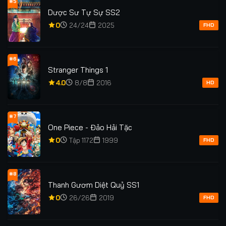
#5
Dược Sư Tự Sự SS2
0
24/24
2025
FHD
#6
Stranger Things 1
4.0
8/8
2016
HD
#7
One Piece - Đảo Hải Tặc
0
Tập 1172
1999
FHD
#8
Thanh Gươm Diệt Quỷ SS1
0
26/26
2019
FHD