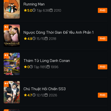
Running Man
5.0
Tập 638
2010
FHD
#2
Ngược Dòng Thời Gian Để Yêu Anh Phần 1
4.9
15/15
2018
FHD
#3
Thám Tử Lừng Danh Conan
0
Tập 1185
1996
FHD
#4
Chú Thuật Hồi Chiến SS3
4.7
12/12
2026
FHD