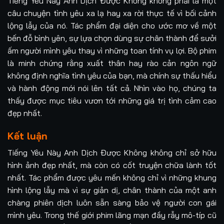
Tiếng Yêu Này Anh Dịch Được Không không phải là một
câu chuyện tình yêu xa lạ hay xa rời thực tế vì bối cảnh
lộng lẫy của nó. Tác phẩm đại diện cho ước mơ về một
bến đỗ bình yên, sự lựa chọn dùng sự chân thành để sưởi
ấm người mình yêu thay vì những toan tính vụ lợi. Bộ phim
là minh chứng rằng xuất thân hay rào cản ngôn ngữ
không định nghĩa tình yêu của bạn, mà chính sự thấu hiểu
và hành động mới nói lên tất cả. Nhìn vào họ, chúng ta
thấy được mục tiêu vươn tới những giá trị tình cảm cao
đẹp nhất.
Kết luận
Tiếng Yêu Này Anh Dịch Được Không không chỉ sở hữu
hình ảnh đẹp nhất, mà còn có cốt truyện chữa lành tốt
nhất. Tác phẩm được yêu mến không chỉ vì những khung
hình lộng lẫy mà vì sự giản dị, chân thành của một anh
chàng phiên dịch luôn sẵn sàng bảo vệ người con gái
mình yêu. Trong thế giới phim lãng mạn đầy rẫy mô-típ cũ