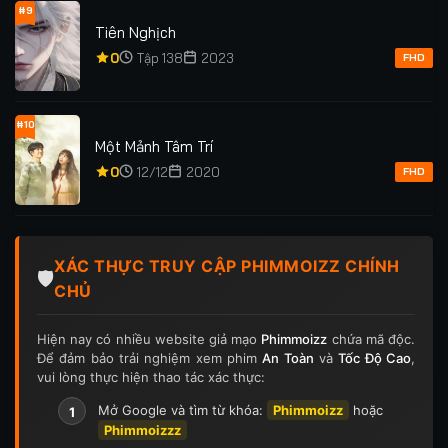
#9
Tiên Nghịch
0
Tập 138
2023
FHD
#10
Một Mảnh Tâm Trí
0
12/12
2020
FHD
XÁC THỰC TRUY CẬP PHIMMOIZZ CHÍNH
🛡️
CHỦ
Hiện nay có nhiều website giả mạo
Phimmoizz
chứa mã độc.
Để đảm bảo trải nghiệm xem phim
An Toàn
và
Tốc Độ Cao
,
vui lòng thực hiện thao tác xác thực:
Mở Google và tìm từ khóa:
Phimmoizz
hoặc
1
Phimmoizzz