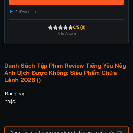
FHD
Vietsub
0/5 (0)
0
lượt xem
Danh Sách Tập Phim Review Tiếng Yêu Này
Anh Dịch Được Không: Siêu Phẩm Chữa
Lành 2026 ()
Đang cập
nhật...
Xem tập mới tại
naranjah.net
, tìm ngay cú pháp 👉