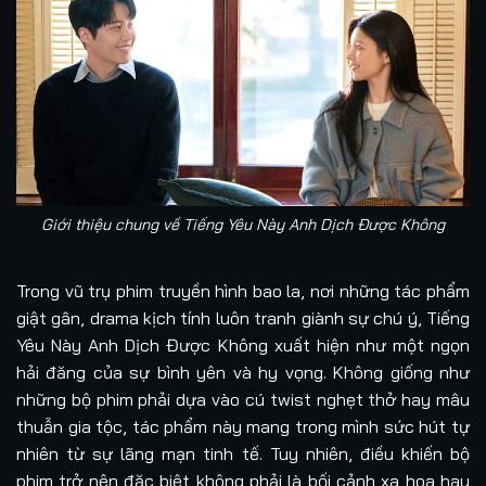
Giới thiệu chung về Tiếng Yêu Này Anh Dịch Được Không
Trong vũ trụ phim truyền hình bao la, nơi những tác phẩm
giật gân, drama kịch tính luôn tranh giành sự chú ý, Tiếng
Yêu Này Anh Dịch Được Không xuất hiện như một ngọn
hải đăng của sự bình yên và hy vọng. Không giống như
những bộ phim phải dựa vào cú twist nghẹt thở hay mâu
thuẫn gia tộc, tác phẩm này mang trong mình sức hút tự
nhiên từ sự lãng mạn tinh tế. Tuy nhiên, điều khiến bộ
phim trở nên đặc biệt không phải là bối cảnh xa hoa hay