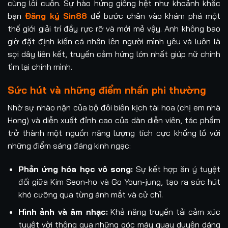
cùng lôi cuốn. Sự hào hứng giống hệt như khoảnh khắc
bạn
Đăng ký Sin88
để bước chân vào khám phá một
thế giới giải trí đầy rực rỡ và mới mẻ vậy. Anh không bao
giờ đặt định kiến cá nhân lên người mình yêu và luôn là
sợi dây liên kết, truyền cảm hứng lớn nhất giúp nữ chính
tìm lại chính mình.
Sức hút và những điểm nhấn phi thường
Nhờ sự nhào nặn của bộ đôi biên kịch tài hoa (chị em nhà
Hong) và diễn xuất đỉnh cao của dàn diễn viên, tác phẩm
trở thành một nguồn năng lượng tích cực khổng lồ với
những điểm sáng đáng kinh ngạc:
Phản ứng hóa học vô song:
Sự kết hợp ăn ý tuyệt
đối giữa Kim Seon-ho và Go Youn-jung, tạo ra sức hút
khó cưỡng qua từng ánh mắt và cử chỉ.
Hình ảnh và âm nhạc:
Khả năng truyền tải cảm xúc
tuyệt vời thông qua những góc máy quay duyên dáng