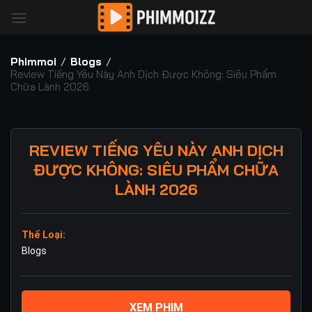
Bỏ
qua
nội
dung
Phimmoi
/
Blogs
/
Review Tiếng Yêu Này Anh Dịch Được Không: Siêu Phẩm
Chữa Lành 2026
REVIEW TIẾNG YÊU NÀY ANH DỊCH
ĐƯỢC KHÔNG: SIÊU PHẨM CHỮA
LÀNH 2026
Thể Loại:
Blogs
XEM PHIM