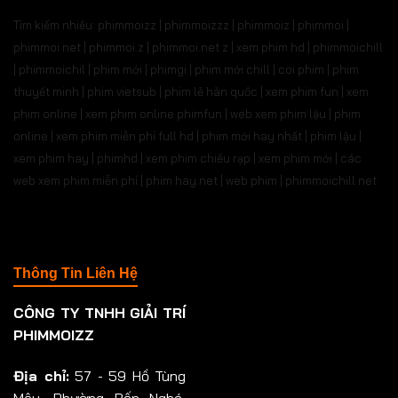
Tìm kiếm nhiều: phimmoizz | phimmoizzz | phimmoiz | phimmoi |
phimmoi net | phimmoi.z | phimmoi.net z |
xem phim hd | phimmoichill
| phimmoichil | phim mới | phimgi | phim mới chill | coi phim | phim
thuyết minh | phim vietsub | phim lẻ hàn quốc | xem phim fun | xem
phim online | xem phim online phimfun | web xem phim lậu | phim
online | xem phim miễn phí full hd | phim mới hay nhất | phim lậu |
xem phim hay | phimhd | xem phim chiếu rạp | xem phim mới | các
web xem phim miễn phí | phim hay.net | web phim | phimmoichill net
Thông Tin Liên Hệ
CÔNG TY TNHH GIẢI TRÍ
PHIMMOIZZ
Địa chỉ:
57 - 59 Hồ Tùng