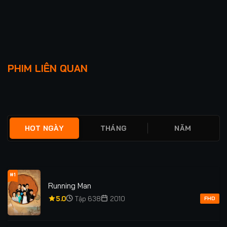
Lượt xem: 208
Lượt xem: 117
ULTRAMAN OMEGA
TIẾN HÓA SIÊU PHÀM
PHIM LIÊN QUAN
★
0
TẬP 28/28
★
0
TẬP 14
HOT NGÀY
THÁNG
NĂM
#1
Running Man
5.0
Tập 638
2010
FHD