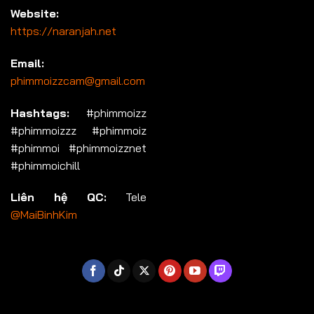
Website:
https://naranjah.net
Email:
phimmoizzcam@gmail.com
Hashtags:
#phimmoizz
#phimmoizzz #phimmoiz
#phimmoi #phimmoizznet
#phimmoichill
Liên hệ QC:
Tele
@MaiBinhKim