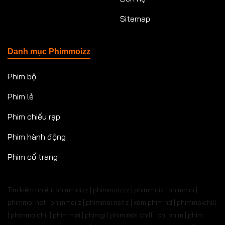
Sitemap
Danh mục Phimmoizz
Phim bộ
Phim lẻ
Phim chiếu rạp
Phim hành động
Phim cổ trang
Tìm kiếm nhiều: phimmoizz | phimmoizzz | phimmoiz | phimmoi |
phimmoi net | phimmoi.z | phimmoi.net z |
xem phim hd | phimmoichill
| phimmoichil | phim mới | phimgi | phim mới chill | coi phim | phim