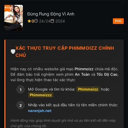
#10
Đừng Rung Động Vì Anh
0
24/24
2024
FHD
XÁC THỰC TRUY CẬP PHIMMOIZZ CHÍNH
🛡️
CHỦ
Hiện nay có nhiều website giả mạo
Phimmoizz
chứa mã độc.
Để đảm bảo trải nghiệm xem phim
An Toàn
và
Tốc Độ Cao
,
vui lòng thực hiện thao tác xác thực:
Mở Google và tìm từ khóa:
Phimmoizz
hoặc
1
Phimmoizzz
Nhấp vào kết quả đầu tiên từ tên miền chính thức:
2
naranjah.net
Hành động này giúp trình duyệt ghi nhớ và ưu tiên kết nối đến máy
chủ gốc của chúng tôi.