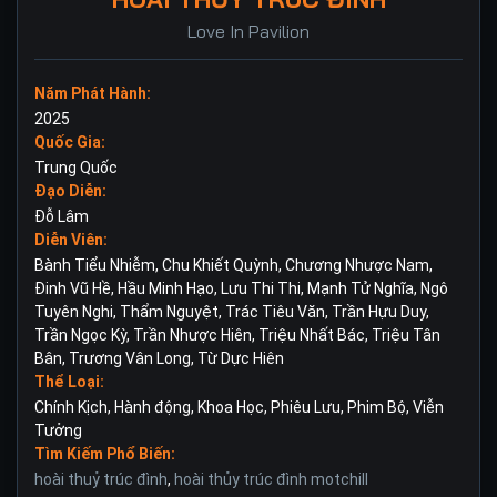
Love In Pavilion
Năm Phát Hành:
2025
Quốc Gia:
Trung Quốc
Đạo Diễn:
Đỗ Lâm
Diễn Viên:
Bành Tiểu Nhiễm
,
Chu Khiết Quỳnh
,
Chương Nhược Nam
,
Đinh Vũ Hề
,
Hầu Minh Hạo
,
Lưu Thi Thi
,
Mạnh Tử Nghĩa
,
Ngô
Tuyên Nghi
,
Thẩm Nguyệt
,
Trác Tiêu Văn
,
Trần Hựu Duy
,
Trần Ngọc Kỳ
,
Trần Nhược Hiên
,
Triệu Nhất Bác
,
Triệu Tân
Bân
,
Trương Vân Long
,
Từ Dực Hiên
Thể Loại:
Chính Kịch
,
Hành động
,
Khoa Học
,
Phiêu Lưu
,
Phim Bộ
,
Viễn
Tưởng
Tìm Kiếm Phổ Biến:
hoài thuỷ trúc đình
,
hoài thủy trúc đình motchill