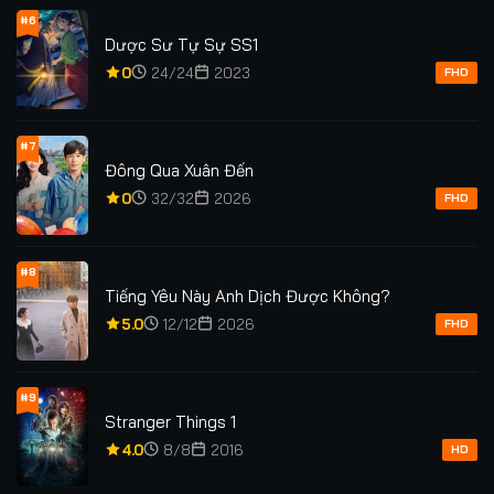
#6
Dược Sư Tự Sự SS1
0
24/24
2023
FHD
#7
Đông Qua Xuân Đến
0
32/32
2026
FHD
#8
Tiếng Yêu Này Anh Dịch Được Không?
5.0
12/12
2026
FHD
#9
Stranger Things 1
4.0
8/8
2016
HD