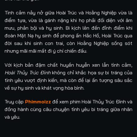
Tình cảm nảy nở giữa Hoài Trúc và Hoằng Nghiệp vừa là
điểm tựa, vừa là gánh nặng khi họ phải đối diện với âm
mưu, phản bội và hy sinh. Bi kịch lên đến đỉnh điểm khi
đoàn Mặt Nạ hy sinh để phong ấn Hắc Hồ, Hoài Trúc qua
đời sau khi sinh con trai, còn Hoằng Nghiệp sống sót
nhưng mãi mãi mất đi ý chí chiến đấu.
Với kịch bản đậm chất huyền huyễn xen lẫn tình cảm,
Hoài Thủy Trúc Đình
không chỉ khắc họa sự bi tráng của
tình yêu vượt định kiến, mà còn để lại ấn tượng sâu sắc
về sự hy sinh và khát vọng hòa bình.
Truy cập
Phimmoizz
để xem phim Hoài Thủy Trúc Đình và
đồng hành cùng câu chuyện tình yêu bi tráng giữa nhân
và yêu.