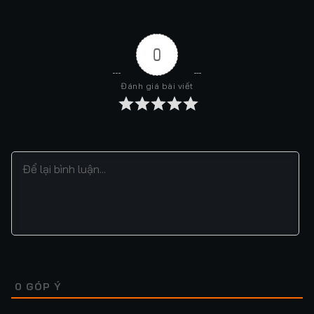
0
Đánh giá bài viết
0
GÓP Ý