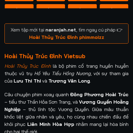
Tập 13
Tập 14
Tập 15
Tập 16
Tập 17
Tập 18
Tập 19
Tập 20
Xem tập mới tại
naranjah.net
, tìm ngay cú pháp 👉
Tập 21
Tập 22
Tập 23
Tập 24
Hoài Thủy Trúc Đình phimmoizz
Tập 25
Tập 26
Tập 27
Tập 28
Hoài Thủy Trúc Đình Vietsub
Tập 29
Tập 30
Tập 31
Tập 32
Hoài Thủy Trúc Đình
là bộ phim cổ trang huyền huyễn
thuộc vũ trụ
Hồ Yêu Tiểu Hồng Nương
, với sự tham gia
Tập 33
Tập 34
Tập 35
Tập 36
của
Lưu Thi Thi
và
Trương Vân Long
.
Tập 37
Câu chuyện phim xoay quanh
Đông Phương Hoài Trúc
– tiểu thư Thần Hỏa Sơn Trang, và
Vương Quyền Hoằng
Nghiệp
– thủ lĩnh tộc Vương Quyền. Giữa mâu thuẫn
khốc liệt giữa nhân và yêu, họ cùng nhau chiến đấu để
khôi phục
Liên Minh Hòa Hợp
nhằm mang lại hòa bình
cho hai thế giới.