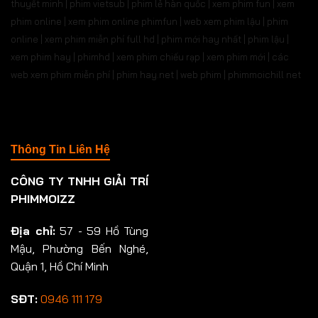
thuyết minh | phim vietsub | phim lẻ hàn quốc | xem phim fun | xem
phim online | xem phim online phimfun | web xem phim lậu | phim
online | xem phim miễn phí full hd | phim mới hay nhất | phim lậu |
xem phim hay | phimhd | xem phim chiếu rạp | xem phim mới | các
web xem phim miễn phí | phim hay.net | web phim | phimmoichill net
Thông Tin Liên Hệ
CÔNG TY TNHH GIẢI TRÍ
PHIMMOIZZ
Địa chỉ:
57 - 59 Hồ Tùng
Mậu, Phường Bến Nghé,
Quận 1, Hồ Chí Minh
SĐT:
0946 111 179