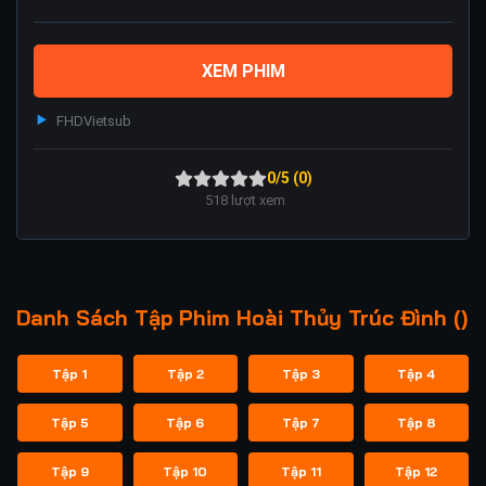
XEM PHIM
FHD
Vietsub
0/5 (0)
518
lượt xem
Danh Sách Tập Phim Hoài Thủy Trúc Đình ()
Tập 1
Tập 2
Tập 3
Tập 4
Tập 5
Tập 6
Tập 7
Tập 8
Tập 9
Tập 10
Tập 11
Tập 12