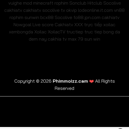
vuighe
mod minecraft
rophim
Sonclub
Hitclub
Socolive
cakhiatv
cakhiatv
socolive tv
okvip
lodeonline.it.com
vn88
rophim
sunwin
bcx88
Socolive
fo88.jpn.com
cakhiatv
Nowgoal Live score
Cakhiatv
XXX
trực tiếp xoilac
xembongda Xoilac
XoilacTV tructiep
truc tiep bong da
dem nay
cakhia tv
max 79
sun win
❤️
Copyright © 2026
Phimmoizz.cam
All Rights
Reserved
trực tiếp xoilac
xembongda Xoilac
XoilacTV tructiep
cakhia tv
truc tiep bong da dem nay