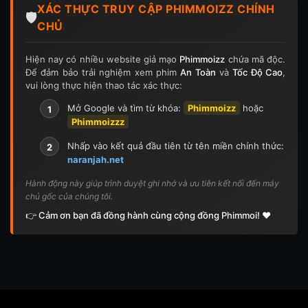
XÁC THỰC TRUY CẬP PHIMMOIZZ CHÍNH
🛡️
CHỦ
Hiện nay có nhiều website giả mạo
Phimmoizz
chứa mã độc.
Để đảm bảo trải nghiệm xem phim
An Toàn
và
Tốc Độ Cao
,
vui lòng thực hiện thao tác xác thực:
Mở Google và tìm từ khóa:
Phimmoizz
hoặc
1
Phimmoizzz
Nhấp vào kết quả đầu tiên từ tên miền chính thức:
2
naranjah.net
Hành động này giúp trình duyệt ghi nhớ và ưu tiên kết nối đến máy
chủ gốc của chúng tôi.
👉 Cảm ơn bạn đã đồng hành cùng cộng đồng Phimmoi! ❤️