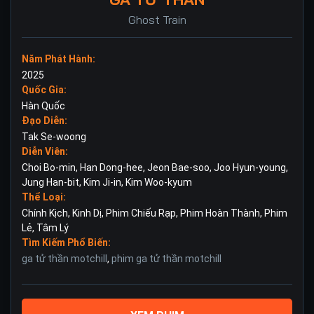
Ghost Train
Năm Phát Hành:
2025
Quốc Gia:
Hàn Quốc
Đạo Diễn:
Tak Se-woong
Diễn Viên:
Choi Bo-min
,
Han Dong-hee
,
Jeon Bae-soo
,
Joo Hyun-young
,
Jung Han-bit
,
Kim Ji-in
,
Kim Woo-kyum
Thể Loại:
Chính Kịch
,
Kinh Dị
,
Phim Chiếu Rạp
,
Phim Hoàn Thành
,
Phim
Lẻ
,
Tâm Lý
Tìm Kiếm Phổ Biến:
ga tử thần motchill
,
phim ga tử thần motchill