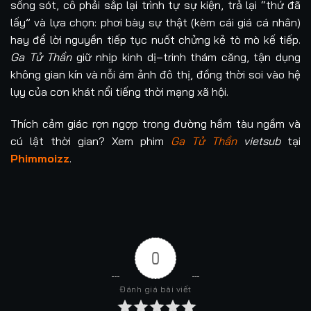
sống sót, cô phải sắp lại trình tự sự kiện, trả lại “thứ đã
lấy” và lựa chọn: phơi bày sự thật (kèm cái giá cá nhân)
hay để lời nguyền tiếp tục nuốt chửng kẻ tò mò kế tiếp.
Ga Tử Thần
giữ nhịp kinh dị–trinh thám căng, tận dụng
không gian kín và nỗi ám ảnh đô thị, đồng thời soi vào hệ
lụy của cơn khát nổi tiếng thời mạng xã hội.
Thích cảm giác rợn ngợp trong đường hầm tàu ngầm và
cú lật thời gian? Xem phim
Ga Tử Thần
vietsub
tại
Phimmoizz
.
0
Đánh giá bài viết