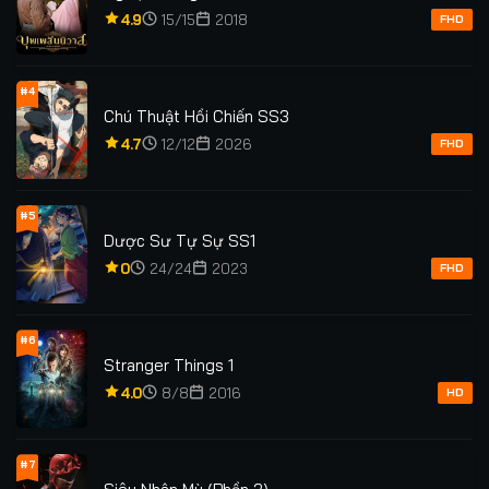
4.9
15/15
2018
FHD
#4
Chú Thuật Hồi Chiến SS3
4.7
12/12
2026
FHD
#5
Dược Sư Tự Sự SS1
0
24/24
2023
FHD
#6
Stranger Things 1
4.0
8/8
2016
HD
#7