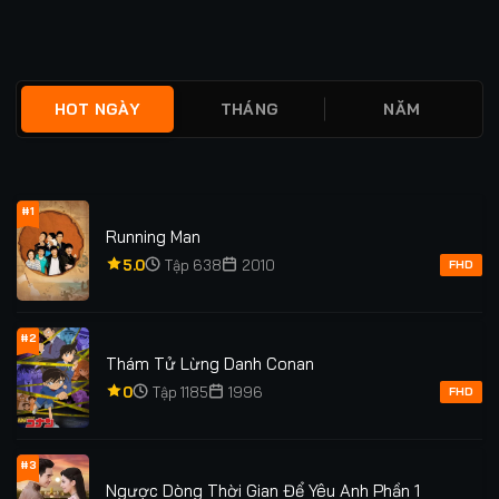
★
0
FULL
★
4.9
TẬP 12/12
HOT NGÀY
THÁNG
NĂM
#1
Running Man
5.0
Tập 638
2010
FHD
#2
Thám Tử Lừng Danh Conan
0
Tập 1185
1996
FHD
#3
Ngược Dòng Thời Gian Để Yêu Anh Phần 1