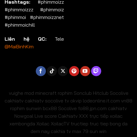
Hashtags:
#phimmoizz
#phimmoizzz #phimmoiz
#phimmoi #phimmoizznet
#phimmoichill
Liên hệ QC:
Tele
@MaiBinhKim
vuighe
mod minecraft
rophim
Sonclub
Hitclub
Socolive
cakhiatv
cakhiatv
socolive tv
okvip
lodeonline.it.com
vn88
rophim
sunwin
bcx88
Socolive
fo88.jpn.com
cakhiatv
Nowgoal Live score
Cakhiatv
XXX
trực tiếp xoilac
xembongda Xoilac
XoilacTV tructiep
truc tiep bong da
dem nay
cakhia tv
max 79
sun win