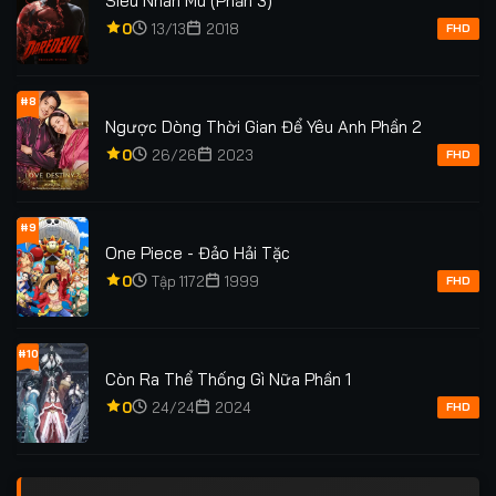
Siêu Nhân Mù (Phần 3)
0
13/13
2018
FHD
#8
Ngược Dòng Thời Gian Để Yêu Anh Phần 2
0
26/26
2023
FHD
#9
One Piece - Đảo Hải Tặc
0
Tập 1172
1999
FHD
#10
Còn Ra Thể Thống Gì Nữa Phần 1
0
24/24
2024
FHD