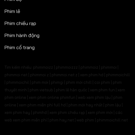
Phim lẻ
Phim chiếu rạp
Phim hành động
Phim cổ trang
Tìm kiếm nhiều: phimmoizz | phimmoizzz | phimmoiz | phimmoi |
phimmoi net | phimmoi.z | phimmoi.net z |
xem phim hd | phimmoichill
| phimmoichil | phim mới | phimgi | phim mới chill | coi phim | phim
thuyết minh | phim vietsub | phim lẻ hàn quốc | xem phim fun | xem
phim online | xem phim online phimfun | web xem phim lậu | phim
online | xem phim miễn phí full hd | phim mới hay nhất | phim lậu |
xem phim hay | phimhd | xem phim chiếu rạp | xem phim mới | các
web xem phim miễn phí | phim hay.net | web phim | phimmoichill net