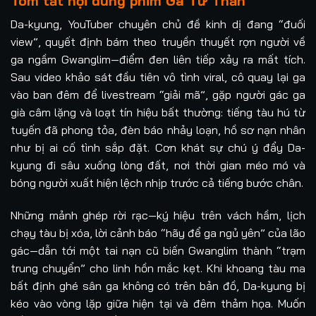
Tóm tắt nội dung phim Ga Tử Thần
Da-kyung, YouTuber chuyên chủ đề kinh dị đang “đuối
view”, quyết định bám theo truyền thuyết rợn người về
ga ngầm Gwanglim—điểm đen liên tiếp xảy ra mất tích.
Sau video khảo sát đầu tiên vô tình viral, cô quay lại ga
vào ban đêm để livestream “giải mã”, gặp người gác ga
già câm lặng và loạt tín hiệu bất thường: tiếng tàu hú từ
tuyến đã phong tỏa, đèn báo nhảy loạn, hồ sơ nạn nhân
như bị ai cố tình sắp đặt. Cơn khát sự chú ý đẩy Da-
kyung đi sâu xuống lòng đất, nơi thời gian méo mó và
bóng người xuất hiện lệch nhịp trước cả tiếng bước chân.
Những mảnh ghép rời rạc—ký hiệu trên vách hầm, lịch
chạy tàu bị xóa, lời cảnh báo “hãy để ga ngủ yên” của lão
gác—dẫn tới một tai nạn cũ biến Gwanglim thành “trạm
trung chuyển” cho linh hồn mắc kẹt. Khi khoang tàu ma
bất định ghé sân ga không có trên bản đồ, Da-kyung bị
kéo vào vòng lặp giữa hiện tại và đêm thảm họa. Muốn