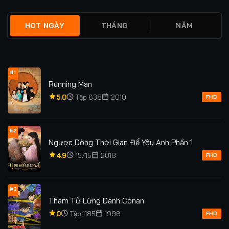
HOT NGÀY
THÁNG
NĂM
#1
Running Man
5.0
Tập 638
2010
FHD
#2
Ngược Dòng Thời Gian Để Yêu Anh Phần 1
4.9
15/15
2018
FHD
#3
Thám Tử Lừng Danh Conan
0
Tập 1185
1996
FHD