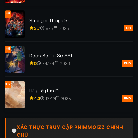
#8
Stranger Things 5
3.7
8/8
2025
HD
#9
Dược Sư Tự Sự SS1
0
24/24
2023
FHD
#10
Hãy Lấy Em Đi
4.0
12/12
2025
FHD
XÁC THỰC TRUY CẬP PHIMMOIZZ CHÍNH
🛡️
CHỦ