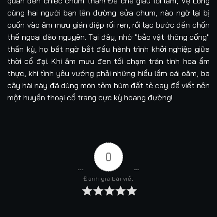
quan đến chiếc chum thần! Để che giấu lỗi lầm, Vệ Long
cùng hai người bạn lên đường sửa chum, nào ngờ lại bị
cuốn vào âm mưu gián điệp rối ren, rồi lạc bước đến chốn
thế ngoại đào nguyên. Tại đây, nhờ "bảo vật thông cống"
thần kỳ, họ bất ngờ bắt đầu hành trình khởi nghiệp giữa
thời cổ đại. Khi âm mưu đen tối chạm trán tinh hoa ẩm
thực, khi tình yêu vướng phải những hiểu lầm oái oăm, ba
cây hài này đã dùng món tôm hùm đất tê cay để viết nên
một huyền thoại cổ trang cực kỳ hoang đường!
0
Đánh giá bài viết