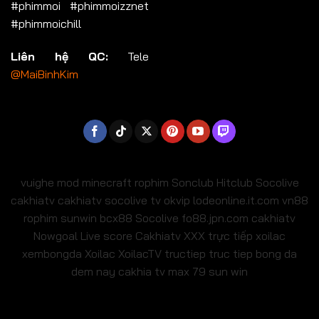
#phimmoi #phimmoizznet
#phimmoichill
Liên hệ QC:
Tele
@MaiBinhKim
vuighe
mod minecraft
rophim
Sonclub
Hitclub
Socolive
cakhiatv
cakhiatv
socolive tv
okvip
lodeonline.it.com
vn88
rophim
sunwin
bcx88
Socolive
fo88.jpn.com
cakhiatv
Nowgoal Live score
Cakhiatv
XXX
trực tiếp xoilac
xembongda Xoilac
XoilacTV tructiep
truc tiep bong da
dem nay
cakhia tv
max 79
sun win