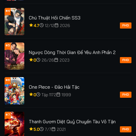
#4
Chú Thuật Hồi Chiến SS3
4.7
12/12
2026
FHD
#5
Ngược Dòng Thời Gian Để Yêu Anh Phần 2
0
26/26
2023
FHD
#6
One Piece - Đảo Hải Tặc
0
Tập 1172
1999
FHD
#7
Thanh Gươm Diệt Quỷ Chuyến Tàu Vô Tận
5.0
7/7
2021
FHD