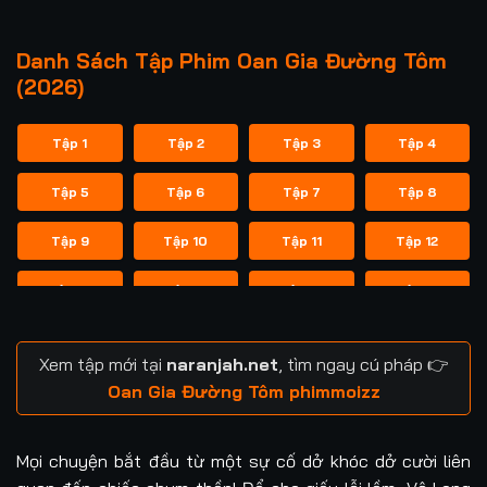
Danh Sách Tập Phim Oan Gia Đường Tôm
(2026)
Tập 1
Tập 2
Tập 3
Tập 4
Tập 5
Tập 6
Tập 7
Tập 8
Tập 9
Tập 10
Tập 11
Tập 12
Tập 13
Tập 14
Tập 15
Tập 16
Tập 17
Tập 18
Xem tập mới tại
naranjah.net
, tìm ngay cú pháp 👉
Oan Gia Đường Tôm phimmoizz
Mọi chuyện bắt đầu từ một sự cố dở khóc dở cười liên