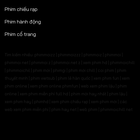
Phim chiếu rạp
Phim hành động
Phim cổ trang
Tìm kiếm nhiều: phimmoizz | phimmoizzz | phimmoiz | phimmoi |
phimmoi net | phimmoi.z | phimmoi.net z |
xem phim hd | phimmoichill
| phimmoichil | phim mới | phimgi | phim mới chill | coi phim | phim
thuyết minh | phim vietsub | phim lẻ hàn quốc | xem phim fun | xem
phim online | xem phim online phimfun | web xem phim lậu | phim
online | xem phim miễn phí full hd | phim mới hay nhất | phim lậu |
xem phim hay | phimhd | xem phim chiếu rạp | xem phim mới | các
web xem phim miễn phí | phim hay.net | web phim | phimmoichill net