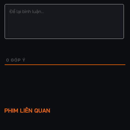
0
GÓP Ý
Lượt xem: 13
Lượt xem: 836
JUJUTSU KAISEN
QUÝ CÔNG TỬ
PHIM LIÊN QUAN
MOVIE 0
★
0
FULL
★
5.0
FULL