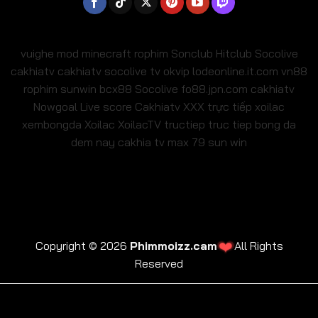
vuighe
mod minecraft
rophim
Sonclub
Hitclub
Socolive
cakhiatv
cakhiatv
socolive tv
okvip
lodeonline.it.com
vn88
rophim
sunwin
bcx88
Socolive
fo88.jpn.com
cakhiatv
Nowgoal Live score
Cakhiatv
XXX
trực tiếp xoilac
xembongda Xoilac
XoilacTV tructiep
truc tiep bong da
dem nay
cakhia tv
max 79
sun win
❤️
Copyright © 2026
Phimmoizz.cam
All Rights
Reserved
trực tiếp xoilac
xembongda Xoilac