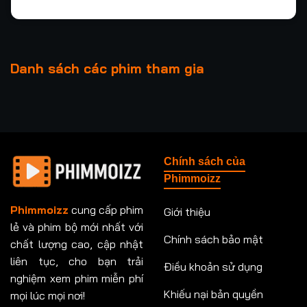
Cơn Say Mùa Xuân
Danh sách các phim tham gia
★
4.9
TẬP 12/12
Chính sách của
Phimmoizz
Phimmoizz
cung cấp phim
Giới thiệu
lẻ và phim bộ mới nhất với
Chính sách bảo mật
chất lượng cao, cập nhật
liên tục, cho bạn trải
Điều khoản sử dụng
nghiệm xem phim miễn phí
Khiếu nại bản quyền
mọi lúc mọi nơi!