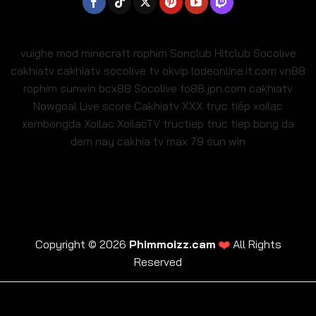
vuighe
mod minecraft
rophim
Sonclub
Hitclub
Socolive
cakhiatv
cakhiatv
socolive tv
okvip
lodeonline.it.com
vn88
rophim
sunwin
bcx88
Socolive
fo88.jpn.com
cakhiatv
Nowgoal Live score
Cakhiatv
XXX
trực tiếp xoilac
xembongda Xoilac
XoilacTV tructiep
truc tiep bong da
dem nay
cakhia tv
max 79
sun win
❤️
Copyright © 2026
Phimmoizz.cam
All Rights
Reserved
trực tiếp xoilac
xembongda Xoilac